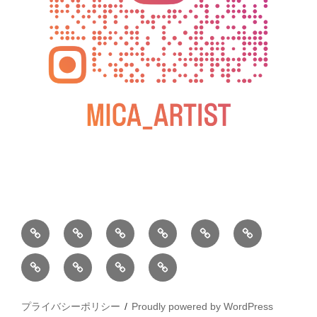
BLOG
教
お
動
過
2025
室
問
画
去
松
松
小
2026
2025
の
い
の
屋
屋
松
年
年
ご
合
個
銀
銀
庵
カ
水
案
わ
展
座
プライバシーポリシー
Proudly powered by WordPress
座
総
レ
彩