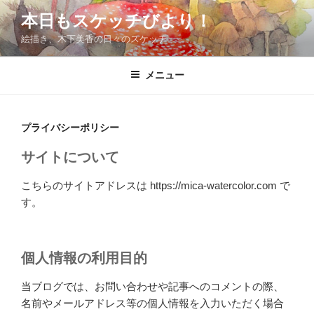
コ
本日もスケッチびより！
ン
絵描き、木下美香の日々のスケッチ
テ
ン
ツ
メニュー
へ
ス
キ
プライバシーポリシー
ッ
サイトについて
プ
こちらのサイトアドレスは https://mica-watercolor.com で
す。
個人情報の利用目的
当ブログでは、お問い合わせや記事へのコメントの際、
名前やメールアドレス等の個人情報を入力いただく場合