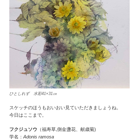
ひとしれず 水彩41×31㎝
スケッチのほうもおいおい見ていただきましょうね。
今日はここまで。
フクジュソウ
（福寿草,側金盞花、献歳菊)
学名：
Adonis ramosa