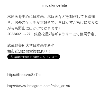
mica kinoshita
水彩画を中心に日本画、木版画などを制作してる絵描
き。お外スケッチが大好きで、そばかすだらけになりな
がらも野山に出かけてゆきます♪
2023/6/21～27 銀座松屋7階ギャラリーにて個展予定。
武蔵野美術大学日本画学科卒
柏市近辺に教室複数あり！
https://lin.ee/vqSx7nb
https://www.instagram.com/mica_artist/