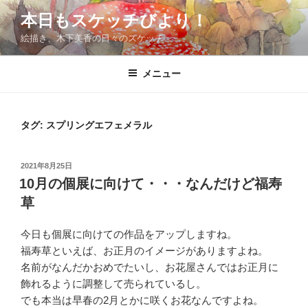
コ
本日もスケッチびより！
ン
絵描き、木下美香の日々のスケッチ
テ
ン
ツ
メニュー
へ
ス
キ
タグ:
スプリングエフェメラル
ッ
プ
投
2021年8月25日
稿
10月の個展に向けて・・・なんだけど福寿
日:
草
今日も個展に向けての作品をアップしますね。
福寿草といえば、お正月のイメージがありますよね。
名前がなんだかおめでたいし、お花屋さんではお正月に
飾れるように調整して売られているし。
でも本当は早春の2月とかに咲くお花なんですよね。