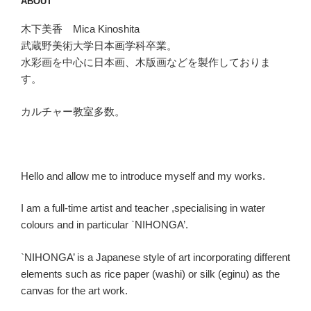
ABOUT
木下美香 Mica Kinoshita
武蔵野美術大学日本画学科卒業。
水彩画を中心に日本画、木版画などを製作しておりま
す。
カルチャー教室多数。
Hello and allow me to introduce myself and my works.
I am a full-time artist and teacher ,specialising in water
colours and in particular `NIHONGA’.
`NIHONGA’ is a Japanese style of art incorporating different
elements such as rice paper (washi) or silk (eginu) as the
canvas for the art work.