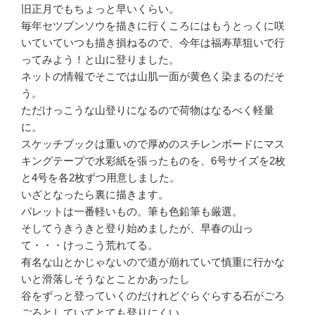
旧正月でもちょっと早いくらい。
毎年セツブンソウを描きに行くころにはもうとっくに咲
いていていつも描き損ねるので、今年は福寿草狙いで行
ってみよう！と山に登りました。
ネットの情報でそこでは山肌一面が黄色く染まるのだそ
う。
ただけっこうな山登りになるので荷物はなるべく軽量
に。
スケッチブックは重いので厚めのスチレンボードにマス
キングテープで水彩紙を張ったものを、6号サイズを2枚
と4号を各2枚ずつ用意しました。
いざとなったら裏に描きます。
パレットは一番軽いもの。筆も色鉛筆も厳選。
そしてうきうきと登り始めましたが、早春の山っ
て・・・けっこう荒れてる。
有名な山とかじゃないので道が崩れていて慎重に行かな
いと滑落しそうなとことかあったし
谷をずっと登っていくのだけれどぐらぐらする石がごろ
ごろとしていてとても登りにくい。