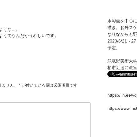
水彩画を中心
描き。お外ス
ような…。
なりながらも野
ようでなんだかうれしいです。
2023/6/2
予定。
武蔵野美術大
柏市近辺に教
りません。
*
が付いている欄は必須項目です
https://lin.ee/
https://www.in