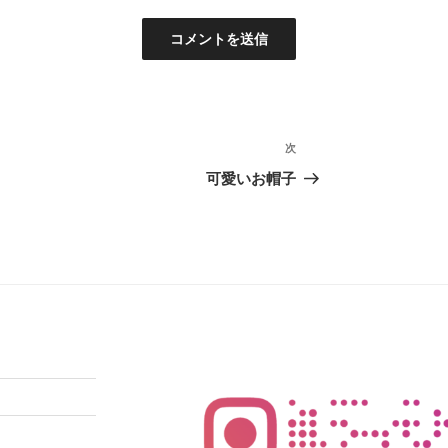
次
次
の
可愛いお帽子
投
稿