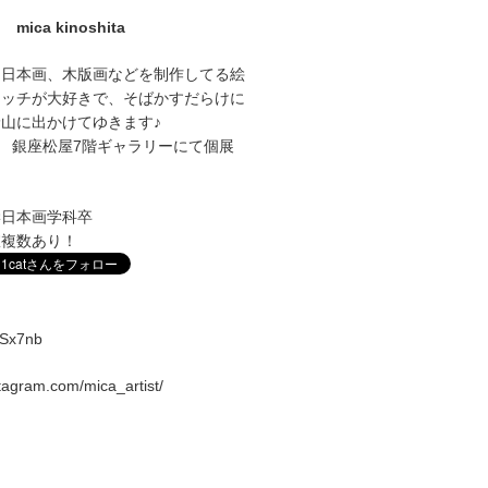
mica kinoshita
に日本画、木版画などを制作してる絵
ケッチが大好きで、そばかすだらけに
山に出かけてゆきます♪
1～27 銀座松屋7階ギャラリーにて個展
学日本画学科卒
室複数あり！
vqSx7nb
stagram.com/mica_artist/