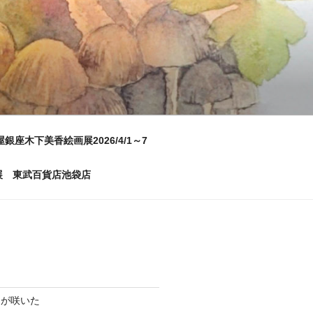
屋銀座木下美香絵画展2026/4/1～7
画展 東武百貨店池袋店
ムが咲いた