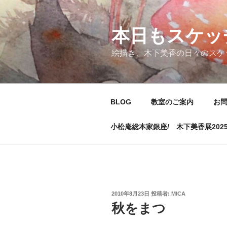
コ
ン
テ
本日もスケッ
ン
絵描き、木下美香の日々のスケ
ツ
へ
ス
キ
BLOG
教室のご案内
お
ッ
プ
小松庵総本家銀座/ 木下美香展202
投
2010年8月23日
投稿者:
MICA
稿
秋をまつ
日: