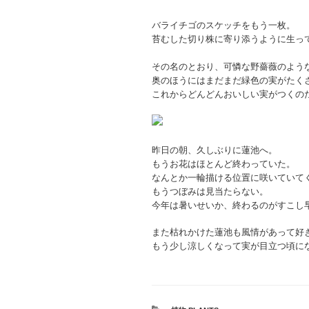
バライチゴのスケッチをもう一枚。
苔むした切り株に寄り添うように生っ
その名のとおり、可憐な野薔薇のよう
奥のほうにはまだまだ緑色の実がたく
これからどんどんおいしい実がつくの
昨日の朝、久しぶりに蓮池へ。
もうお花はほとんど終わっていた。
なんとか一輪描ける位置に咲いていて
もうつぼみは見当たらない。
今年は暑いせいか、終わるのがすこし
また枯れかけた蓮池も風情があって好
もう少し涼しくなって実が目立つ頃に