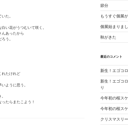
節分
もうすぐ個展
ていた。
個展始まりま
な白い花がうつむいて咲く。
さんあったから
秋がきた
だろう。
最近のコメント
新生！エゴコロ
くれたけれど
新生！エゴコロ
早いように思う。
り
き。
今年初の桜ス
なったらまたこよう！
今年初の桜ス
クリスマスリ