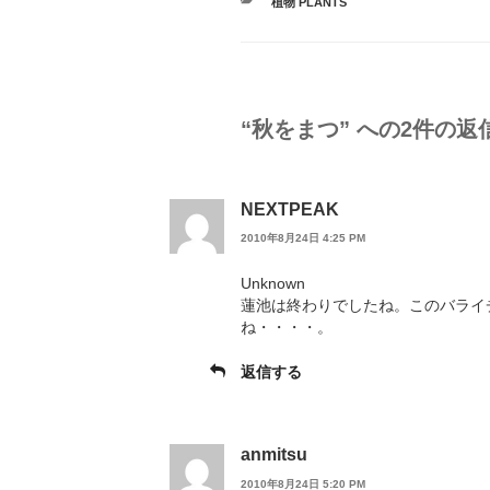
カ
植物 PLANTS
テ
ゴ
リ
ー
“秋をまつ” への2件の返
NEXTPEAK
2010年8月24日 4:25 PM
Unknown
蓮池は終わりでしたね。このバライ
ね・・・・。
返信する
anmitsu
2010年8月24日 5:20 PM