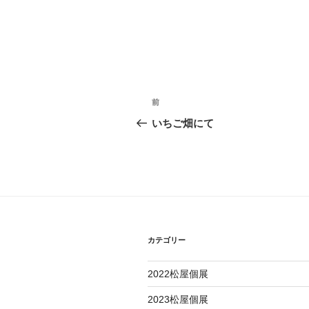
投
過
前
去
稿
いちご畑にて
の
ナ
投
稿
ビ
ゲ
ー
カテゴリー
シ
ョ
2022松屋個展
ン
2023松屋個展