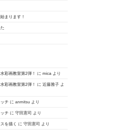
が始まります！
した
水彩画教室第2弾！
に
mica
より
水彩画教室第2弾！
に
近藤雅子
よ
ケッチ
に
anmitsu
より
ケッチ
に
守田憲司
より
ースを描く
に
守田憲司
より