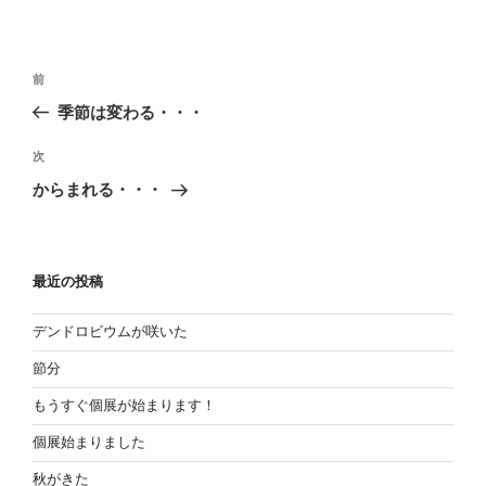
投
過
前
稿
去
季節は変わる・・・
の
ナ
投
次
ビ
次
稿
の
ゲ
からまれる・・・
投
ー
稿
シ
ョ
最近の投稿
ン
デンドロビウムが咲いた
節分
もうすぐ個展が始まります！
個展始まりました
秋がきた