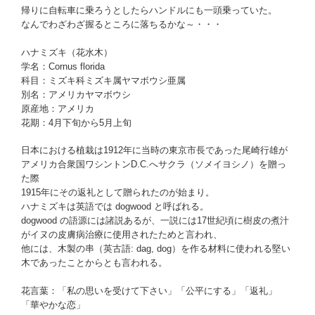
帰りに自転車に乗ろうとしたらハンドルにも一頭乗っていた。
なんでわざわざ握るところに落ちるかな～・・・
ハナミズキ（花水木）
学名：Cornus florida
科目：ミズキ科ミズキ属ヤマボウシ亜属
別名：アメリカヤマボウシ
原産地：アメリカ
花期：4月下旬から5月上旬
日本における植栽は1912年に当時の東京市長であった尾崎行雄が
アメリカ合衆国ワシントンD.C.へサクラ（ソメイヨシノ）を贈っ
た際
1915年にその返礼として贈られたのが始まり。
ハナミズキは英語では dogwood と呼ばれる。
dogwood の語源には諸説あるが、一説には17世紀頃に樹皮の煮汁
がイヌの皮膚病治療に使用されたためと言われ、
他には、木製の串（英古語: dag, dog）を作る材料に使われる堅い
木であったことからとも言われる。
花言葉：「私の思いを受けて下さい」「公平にする」「返礼」
「華やかな恋」