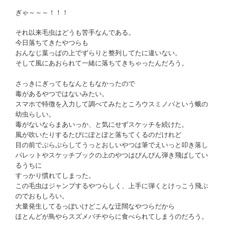
ぎゃ～～～！！！
それ以来毛虫はどうも苦手なんである。
今日落ちてきたやつらも
おんなじ葉っぱの上でずらりと整列してたに違いない。
そして風にあおられて一緒に落ちてきちゃったんだろう。
さっきにぎってもなんともなかったので
毒があるやつではないみたい。
スマホで特徴を入力して調べてみたところウスミノバという蛾の
幼虫らしい。
毒がないならまあいっか、と気にせずスケッチを続けた。
風が吹いたりするたびにぽとぽと落ちてくるのだけれど
目の前でぷらぷらしてうっとおしいやつは筆でえいっと叩き落し
パレットやスケッチブックの上のやつはぴんぴん弾き飛ばしてい
るうちに
すっかり慣れてしまった。
この毛虫はジャンプするやつらしく、上手に弾くとけっこう飛ぶ
のでおもしろい。
大量発生してるっぽいけどこんな迂闊なやつらだから
ほとんどが鳥やらスズメバチやらに食べられてしまうのだろう。