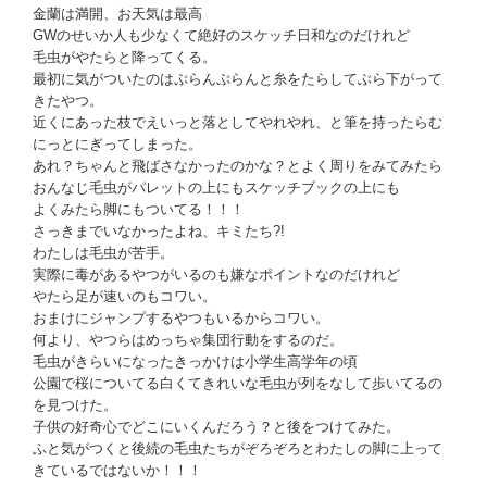
金蘭は満開、お天気は最高
GWのせいか人も少なくて絶好のスケッチ日和なのだけれど
毛虫がやたらと降ってくる。
最初に気がついたのはぷらんぷらんと糸をたらしてぶら下がって
きたやつ。
近くにあった枝でえいっと落としてやれやれ、と筆を持ったらむ
にっとにぎってしまった。
あれ？ちゃんと飛ばさなかったのかな？とよく周りをみてみたら
おんなじ毛虫がパレットの上にもスケッチブックの上にも
よくみたら脚にもついてる！！！
さっきまでいなかったよね、キミたち?!
わたしは毛虫が苦手。
実際に毒があるやつがいるのも嫌なポイントなのだけれど
やたら足が速いのもコワい。
おまけにジャンプするやつもいるからコワい。
何より、やつらはめっちゃ集団行動をするのだ。
毛虫がきらいになったきっかけは小学生高学年の頃
公園で桜についてる白くてきれいな毛虫が列をなして歩いてるの
を見つけた。
子供の好奇心でどこにいくんだろう？と後をつけてみた。
ふと気がつくと後続の毛虫たちがぞろぞろとわたしの脚に上って
きているではないか！！！