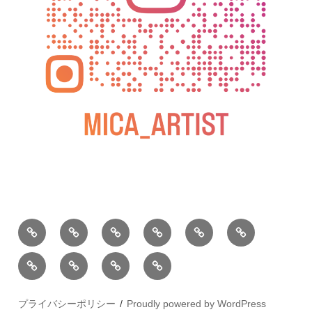
BLOG
教
お
動
過
2025
室
問
画
去
松
の
い
の
屋
松
小
2026
2025
ご
合
個
銀
屋
松
年
年
案
わ
展
座
銀
庵
カ
水
内
せ
個
座
総
レ
彩
プライバシーポリシー
Proudly powered by WordPress
展