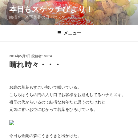
コ
本日もスケッチびより！
ン
絵描き、木下美香の日々のスケッチ
テ
ン
ツ
メニュー
へ
ス
キ
投
2014年5月3日
投稿者:
MICA
稿
ッ
晴れ時々・・・
日:
プ
お庭の草花もすごい勢いで咲いている。
こちらはうちの門の入り口でお客様をお迎えしてるハナミズキ。
祖母の代からいるので結構なお年だと思うのだけれど
元気に青いお空にむかって若葉をひろげている。
今日も金蘭の森にうきうきと出かけた。