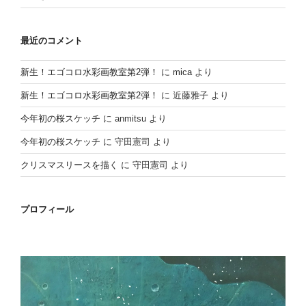
最近のコメント
新生！エゴコロ水彩画教室第2弾！
に
mica
より
新生！エゴコロ水彩画教室第2弾！
に
近藤雅子
より
今年初の桜スケッチ
に
anmitsu
より
今年初の桜スケッチ
に
守田憲司
より
クリスマスリースを描く
に
守田憲司
より
プロフィール