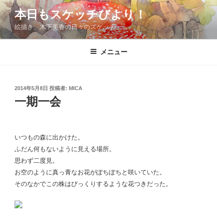
コ
本日もスケッチびより！
ン
絵描き、木下美香の日々のスケッチ
テ
ン
ツ
メニュー
へ
ス
キ
投
2014年5月8日
投稿者:
MICA
稿
ッ
一期一会
日:
プ
いつもの森に出かけた。
ふだん何もないように見える場所。
思わず二度見。
お空のように真っ青なお花がぽちぽちと咲いていた。
そのなかでこの株はびっくりするような花つきだった。