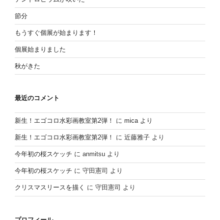
節分
もうすぐ個展が始まります！
個展始まりました
秋がきた
最近のコメント
新生！エゴコロ水彩画教室第2弾！
に
mica
より
新生！エゴコロ水彩画教室第2弾！
に
近藤雅子
より
今年初の桜スケッチ
に
anmitsu
より
今年初の桜スケッチ
に
守田憲司
より
クリスマスリースを描く
に
守田憲司
より
プロフィール