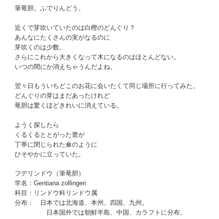
筆竜胆。ふでりんどう。
近くで芽吹いていたのは白樫のどんぐり？
あんなにたくさんの実がなるのに
芽吹くのは少数。
さらにこれから大きくなって木になるのはほとんどない。
いつの間にか消えちゃうんだよね。
翌々日もういちどこのお花に会いたくて同じ場所に行ってみた。
どんぐりの芽はまだあったけれど
竜胆は驚くほどきれいに消えている。
ようく探したら
くるくるととがった蕾が
丁寧に閉じられた傘のように
ひそやかに立っていた。
フデリンドウ（筆竜胆）
学名：Gentiana zollingeri
科目：リンドウ科リンドウ属
分布： 日本では北海道、本州、四国、九州。
日本国外では朝鮮半島、中国、カラフトに分布。