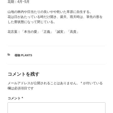
花期：4月~5月
山地の林内や日当たりの良いやや乾いた草原に自生する。
花は日があたっている時だけ開き、曇天、雨天時は、筆先の形を
した蕾状態になって閉じている。
花言葉：「本当の愛」「正義」「誠実」「高貴」
カ
植物 PLANTS
テ
ゴ
リ
コメントを残す
ー
メールアドレスが公開されることはありません。
*
が付いている
欄は必須項目です
コメント
*