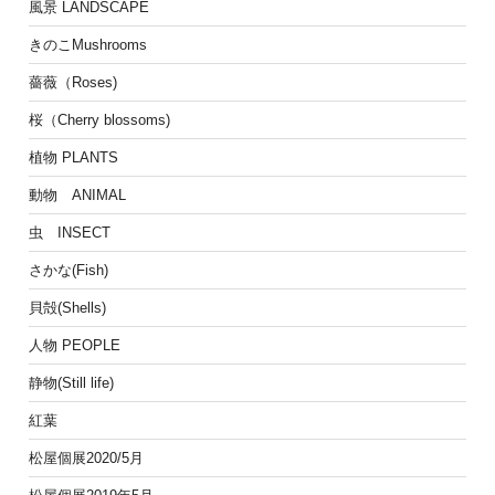
風景 LANDSCAPE
きのこMushrooms
薔薇（Roses)
桜（Cherry blossoms)
植物 PLANTS
動物 ANIMAL
虫 INSECT
さかな(Fish)
貝殻(Shells)
人物 PEOPLE
静物(Still life)
紅葉
松屋個展2020/5月