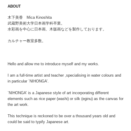
ABOUT
木下美香 Mica Kinoshita
武蔵野美術大学日本画学科卒業。
水彩画を中心に日本画、木版画などを製作しております。
カルチャー教室多数。
Hello and allow me to introduce myself and my works.
I am a full-time artist and teacher ,specialising in water colours and
in particular `NIHONGA’.
`NIHONGA’ is a Japanese style of art incorporating different
elements such as rice paper (washi) or silk (eginu) as the canvas for
the art work.
This technique is reckoned to be over a thousand years old and
could be said to typify Japanese art.