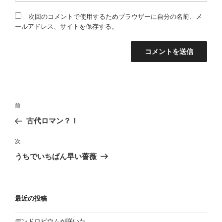
次回のコメントで使用するためブラウザーに自分の名前、メ
ールアドレス、サイトを保存する。
投
過
前
稿
去
古代ロマン？！
の
ナ
投
次
ビ
次
稿
の
ゲ
うちでいちばん早い薔薇
投
ー
稿
シ
ョ
最近の投稿
ン
デンドロビウムが咲いた