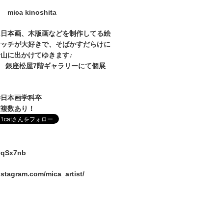
mica kinoshita
に日本画、木版画などを制作してる絵
ケッチが大好きで、そばかすだらけに
山に出かけてゆきます♪
1～27 銀座松屋7階ギャラリーにて個展
学日本画学科卒
室複数あり！
/vqSx7nb
nstagram.com/mica_artist/