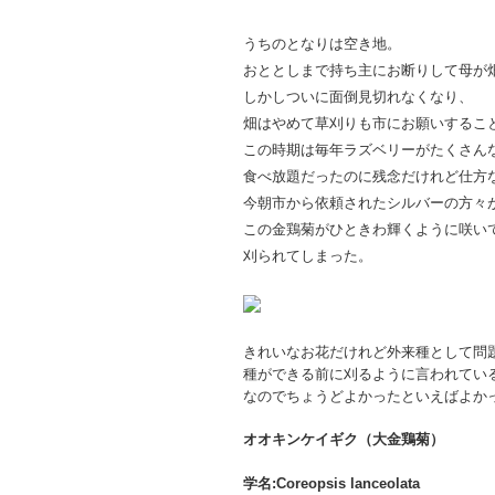
うちのとなりは空き地。
おととしまで持ち主にお断りして母が
しかしついに面倒見切れなくなり、
畑はやめて草刈りも市にお願いするこ
この時期は毎年ラズベリーがたくさん
食べ放題だったのに残念だけれど仕方
今朝市から依頼されたシルバーの方々
この金鶏菊がひときわ輝くように咲い
刈られてしまった。
きれいなお花だけれど外来種として問
種ができる前に刈るように言われてい
なのでちょうどよかったといえばよか
オオキンケイギク（大金鶏菊）
学名:Coreopsis lanceolata