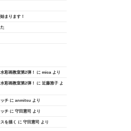
が始まります！
した
水彩画教室第2弾！
に
mica
より
水彩画教室第2弾！
に
近藤雅子
よ
ケッチ
に
anmitsu
より
ケッチ
に
守田憲司
より
ースを描く
に
守田憲司
より