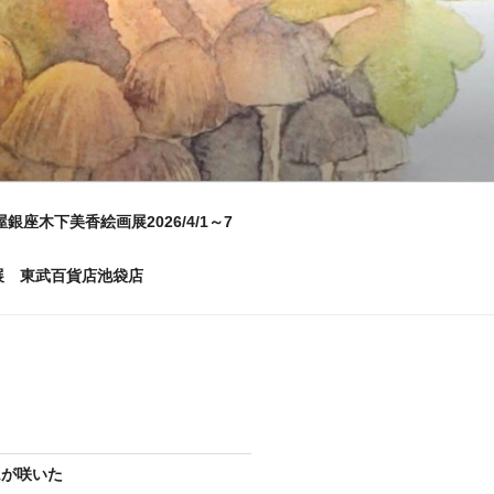
屋銀座木下美香絵画展2026/4/1～7
画展 東武百貨店池袋店
ムが咲いた