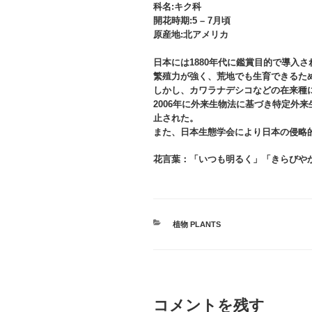
科名:キク科
開花時期:5 – 7月頃
原産地:北アメリカ
日本には1880年代に鑑賞目的で導入さ
繁殖力が強く、荒地でも生育できるた
しかし、カワラナデシコなどの在来種
2006年に外来生物法に基づき特定外
止された。
また、日本生態学会により日本の侵略的
花言葉：「いつも明るく」「きらびや
カ
植物 PLANTS
テ
ゴ
リ
ー
コメントを残す