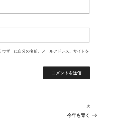
ラウザーに自分の名前、メールアドレス、サイトを
次
次
の
今年も青く
投
稿