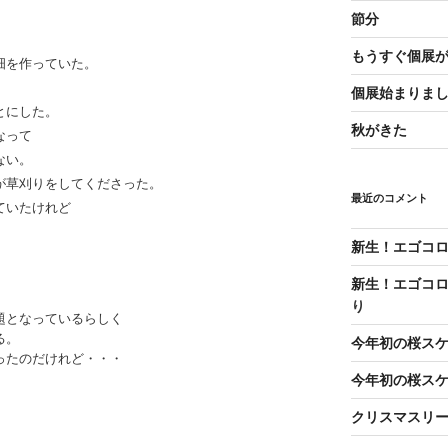
節分
もうすぐ個展
畑を作っていた。
個展始まりま
とにした。
秋がきた
なって
ない。
が草刈りをしてくださった。
最近のコメント
ていたけれど
新生！エゴコロ
新生！エゴコロ
り
題となっているらしく
る。
今年初の桜ス
ったのだけれど・・・
今年初の桜ス
クリスマスリ