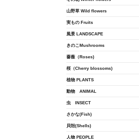
山野草 Wild flowers
実もの Fruits
風景 LANDSCAPE
きのこMushrooms
薔薇（Roses)
桜（Cherry blossoms)
植物 PLANTS
動物 ANIMAL
虫 INSECT
さかな(Fish)
貝殻(Shells)
人物 PEOPLE