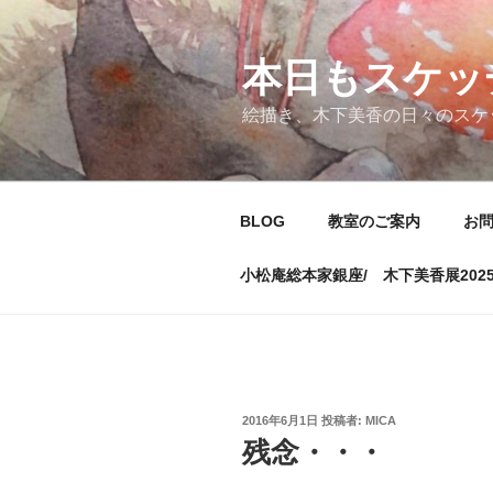
コ
ン
テ
本日もスケッ
ン
絵描き、木下美香の日々のスケ
ツ
へ
ス
キ
BLOG
教室のご案内
お
ッ
プ
小松庵総本家銀座/ 木下美香展202
投
2016年6月1日
投稿者:
MICA
稿
残念・・・
日: