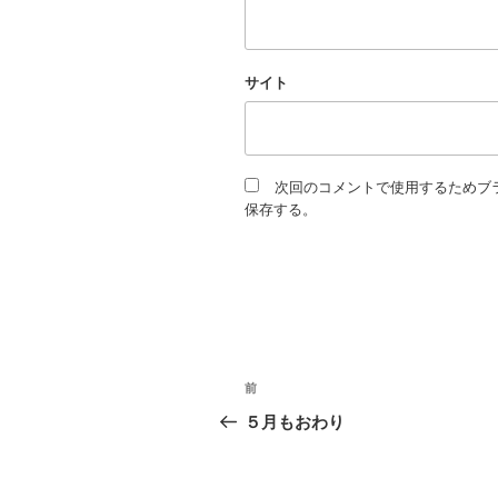
サイト
次回のコメントで使用するためブ
保存する。
投
過
前
去
稿
５月もおわり
の
ナ
投
稿