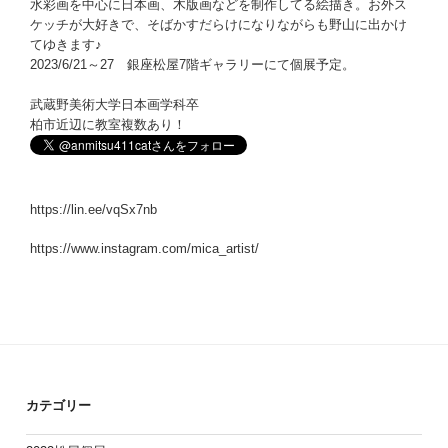
水彩画を中心に日本画、木版画などを制作してる絵描き。お外ス
ケッチが大好きで、そばかすだらけになりながらも野山に出かけ
てゆきます♪
2023/6/21～27 銀座松屋7階ギャラリーにて個展予定。
武蔵野美術大学日本画学科卒
柏市近辺に教室複数あり！
https://lin.ee/vqSx7nb
https://www.instagram.com/mica_artist/
カテゴリー