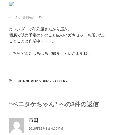
ベニタケ（日本画） F4
カレンダーが印刷屋さんから届き、
個展で販売予定のきのこと虫のハガキセットも届いた。
こまこまと作業中・・・。
こちらでまたぼちぼちご紹介していきますね！
カ
2016.NOV.UP STAIRS GALLERY
テ
ゴ
リ
“ベニタケちゃん” への2件の返信
ー
市田
2016年11月8日 6:30 PM