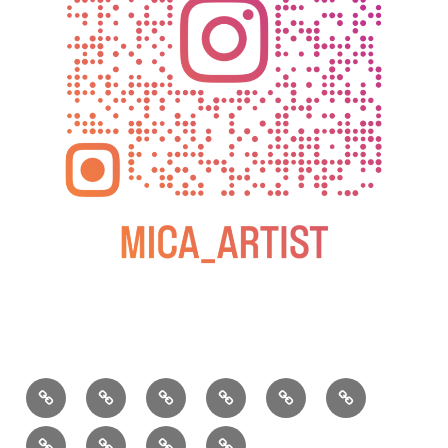
BLOG
教
お
動
過
2025
室
問
画
去
松
の
い
の
屋
松
小
2026
2025
ご
合
個
銀