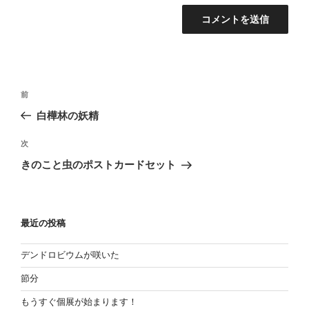
投
過
前
稿
去
白樺林の妖精
の
ナ
投
次
ビ
次
稿
の
ゲ
きのこと虫のポストカードセット
投
ー
稿
シ
ョ
最近の投稿
ン
デンドロビウムが咲いた
節分
もうすぐ個展が始まります！