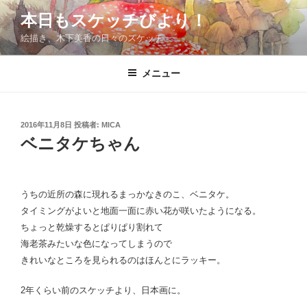
コ
本日もスケッチびより！
ン
絵描き、木下美香の日々のスケッチ
テ
ン
ツ
メニュー
へ
ス
キ
投
2016年11月8日
投稿者:
MICA
稿
ッ
ベニタケちゃん
日:
プ
うちの近所の森に現れるまっかなきのこ、ベニタケ。
タイミングがよいと地面一面に赤い花が咲いたようになる。
ちょっと乾燥するとぱりぱり割れて
海老茶みたいな色になってしまうので
きれいなところを見られるのはほんとにラッキー。
2年くらい前のスケッチより、日本画に。