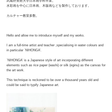
武蔵野美術大学日本画学科卒業。
水彩画を中心に日本画、木版画などを製作しております。
カルチャー教室多数。
Hello and allow me to introduce myself and my works.
I am a full-time artist and teacher ,specialising in water colours and
in particular `NIHONGA’.
`NIHONGA’ is a Japanese style of art incorporating different
elements such as rice paper (washi) or silk (eginu) as the canvas for
the art work.
This technique is reckoned to be over a thousand years old and
could be said to typify Japanese art.