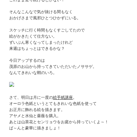
そんなこんなで気が抜ける間もなく
おかげさまで風邪ひとつひかずにいる。
スケッチに行く時間もなくすごしてたので
絵がかきたくて仕方ない。
ずいぶん寒くなってしまったけれど
来週はちょっとはできるかな？
今日アップするのは
茂原のお山から持ってきていただいたノササゲ。
なんてきれいな鞘のいろ。
さて、明日は月に一度の
絵手紙講座
。
オーロラ色紙というとてもきれいな色紙を使って
お正月に飾れる絵を描きます。
アヤメと水仙と薔薇を購入。
あとは山茶花とセンリョウをお庭から持っていくよ～！
ば～んと豪華に描きましょ！