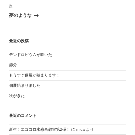
投
次
ビ
次
稿
の
ゲ
夢のような
投
ー
稿
シ
ョ
最近の投稿
ン
デンドロビウムが咲いた
節分
もうすぐ個展が始まります！
個展始まりました
秋がきた
最近のコメント
新生！エゴコロ水彩画教室第2弾！
に
mica
より