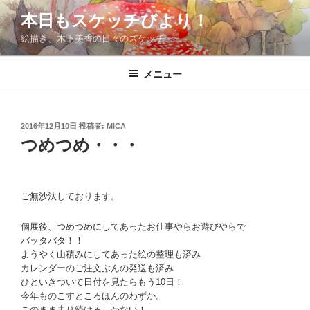
コ
本日もスケッチびより！
ン
絵描き、木下美香の日々のスケッチ
テ
ン
ツ
メニュー
へ
ス
キ
投
2016年12月10日
投稿者:
MICA
稿
ッ
つめつめ・・・
日:
プ
ご無沙汰しております。
個展後、つめつめにしてあったお仕事やらお遊びやらで
バッタバタ！！
ようやく山積みにしてあった絵の整理も済み
カレンダーのご注文ぶんの発送も済み
ひといきついて日付を見たらもう10日！
今年ものこすところほんのわずか。
このまま走り続けるしかない！