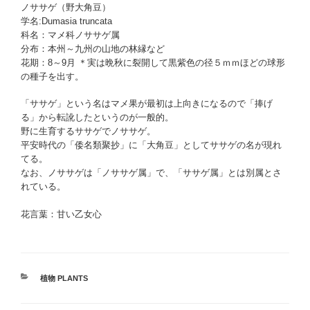
ノササゲ（野大角豆）
学名:Dumasia truncata
科名：マメ科ノササゲ属
分布：本州～九州の山地の林縁など
花期：8～9月 ＊実は晩秋に裂開して黒紫色の径５ｍｍほどの球形
の種子を出す。
「ササゲ」という名はマメ果が最初は上向きになるので「捧げ
る」から転訛したというのが一般的。
野に生育するササゲでノササゲ。
平安時代の「倭名類聚抄」に「大角豆」としてササゲの名が現れ
てる。
なお、ノササゲは「ノササゲ属」で、「ササゲ属」とは別属とさ
れている。
花言葉：甘い乙女心
カ
植物 PLANTS
テ
ゴ