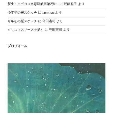
新生！エゴコロ水彩画教室第2弾！
に
近藤雅子
より
今年初の桜スケッチ
に
anmitsu
より
今年初の桜スケッチ
に
守田憲司
より
クリスマスリースを描く
に
守田憲司
より
プロフィール