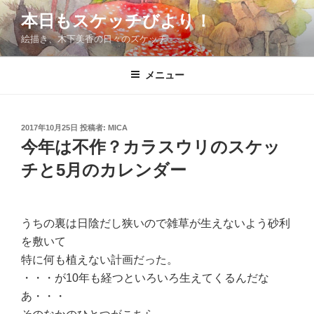
コ
本日もスケッチびより！
ン
絵描き、木下美香の日々のスケッチ
テ
ン
ツ
メニュー
へ
ス
キ
投
2017年10月25日
投稿者:
MICA
稿
ッ
今年は不作？カラスウリのスケッ
日:
プ
チと5月のカレンダー
うちの裏は日陰だし狭いので雑草が生えないよう砂利
を敷いて
特に何も植えない計画だった。
・・・が10年も経つといろいろ生えてくるんだな
あ・・・