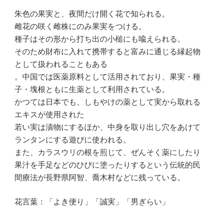
朱色の果実と、夜間だけ開く花で知られる。
雌花の咲く雌株にのみ果実をつける。
種子はその形から打ち出の小槌にも喩えられる。
そのため財布に入れて携帯すると富みに通じる縁起物
として扱われることもある
。中国では医薬原料として活用されており、果実・種
子・塊根ともに生薬として利用されている。
かつては日本でも、しもやけの薬として実から取れる
エキスが使用された
若い実は漬物にするほか、中身を取り出し穴をあけて
ランタンにする遊びに使われる。
また、カラスウリの根を煎じて、ぜんそく薬にしたり
果汁を手足などのひびに塗ったりするという伝統的民
間療法が長野県阿智、喬木村などに残っている。
花言葉：「よき便り」「誠実」「男ぎらい」