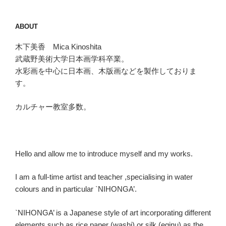
ABOUT
木下美香 Mica Kinoshita
武蔵野美術大学日本画学科卒業。
水彩画を中心に日本画、木版画などを製作しておりま
す。
カルチャー教室多数。
Hello and allow me to introduce myself and my works.
I am a full-time artist and teacher ,specialising in water
colours and in particular `NIHONGA’.
`NIHONGA’ is a Japanese style of art incorporating different
elements such as rice paper (washi) or silk (eginu) as the