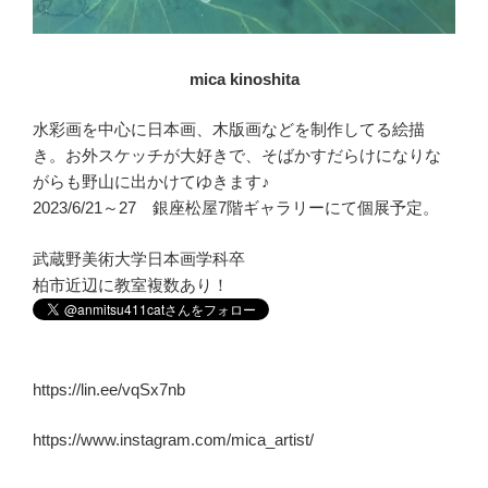
mica kinoshita
水彩画を中心に日本画、木版画などを制作してる絵描
き。お外スケッチが大好きで、そばかすだらけになりな
がらも野山に出かけてゆきます♪
2023/6/21～27 銀座松屋7階ギャラリーにて個展予定。
武蔵野美術大学日本画学科卒
柏市近辺に教室複数あり！
https://lin.ee/vqSx7nb
https://www.instagram.com/mica_artist/