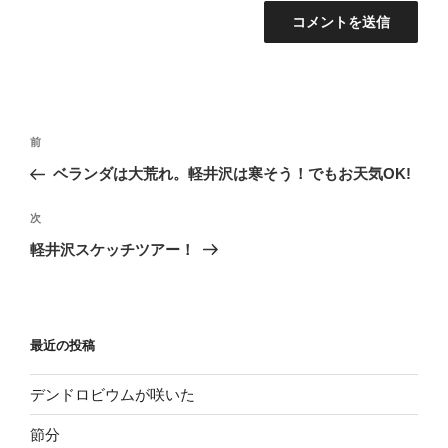
投
過
前
稿
去
ベランダは大荒れ。軽井沢は寒そう！でもお天気OK!
ナ
の
ビ
投
次
次
稿
ゲ
の
軽井沢スケッチツアー！
投
ー
稿
シ
ョ
最近の投稿
ン
デンドロビウムが咲いた
節分