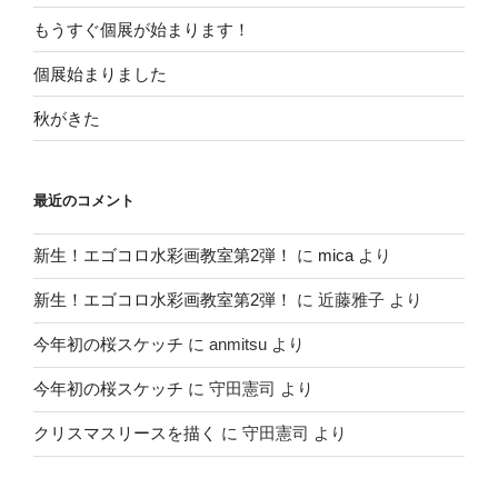
もうすぐ個展が始まります！
個展始まりました
秋がきた
最近のコメント
新生！エゴコロ水彩画教室第2弾！
に
mica
より
新生！エゴコロ水彩画教室第2弾！
に
近藤雅子
より
今年初の桜スケッチ
に
anmitsu
より
今年初の桜スケッチ
に
守田憲司
より
クリスマスリースを描く
に
守田憲司
より