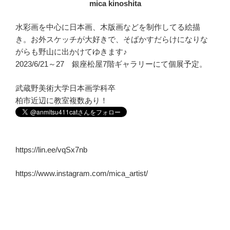
mica kinoshita
水彩画を中心に日本画、木版画などを制作してる絵描
き。お外スケッチが大好きで、そばかすだらけになりな
がらも野山に出かけてゆきます♪
2023/6/21～27 銀座松屋7階ギャラリーにて個展予定。
武蔵野美術大学日本画学科卒
柏市近辺に教室複数あり！
https://lin.ee/vqSx7nb
https://www.instagram.com/mica_artist/