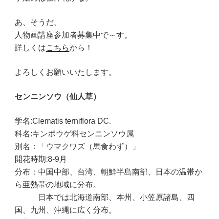
あ、そうだ。
人物画講座参加者募集中で～す。
詳しくは
こちら
から！
よろしくお願いいたします。
センニンソウ（仙人草）
学名:Clematis terniflora DC.
科名:キンポウゲ科センニンソウ属
別名：「ウマクワズ（馬食わず）」
開花時期:8-9月
分布：中国中部、台湾、朝鮮半島南部、日本の温帯か
ら亜熱帯の地域に分布。
日本では北海道南部、本州、小笠原諸島、四
国、九州、沖縄に広く分布。