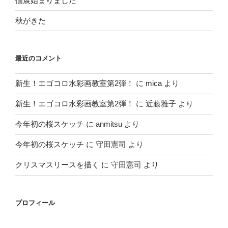
個展始まりました
秋がきた
最近のコメント
新生！エゴコロ水彩画教室第2弾！
に
mica
より
新生！エゴコロ水彩画教室第2弾！
に
近藤雅子
より
今年初の桜スケッチ
に
anmitsu
より
今年初の桜スケッチ
に
守田憲司
より
クリスマスリースを描く
に
守田憲司
より
プロフィール