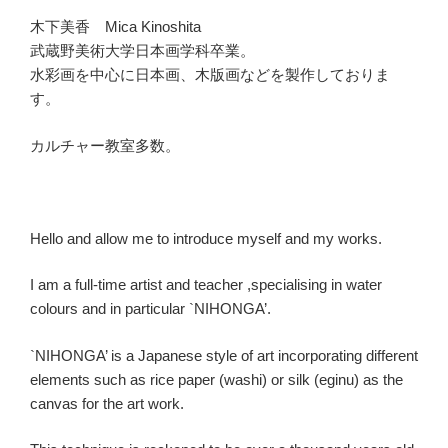
木下美香 Mica Kinoshita
武蔵野美術大学日本画学科卒業。
水彩画を中心に日本画、木版画などを製作しておりま
す。
カルチャー教室多数。
Hello and allow me to introduce myself and my works.
I am a full-time artist and teacher ,specialising in water
colours and in particular `NIHONGA’.
`NIHONGA’ is a Japanese style of art incorporating different
elements such as rice paper (washi) or silk (eginu) as the
canvas for the art work.