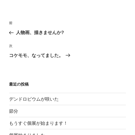
投
過
前
稿
去
人物画、描きませんか?
ナ
の
ビ
投
次
次
稿
ゲ
の
コケモモ、なってました。
投
ー
稿
シ
ョ
最近の投稿
ン
デンドロビウムが咲いた
節分
もうすぐ個展が始まります！