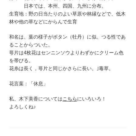
日本では、本州、四国、九州に分布。
生育地：野の日当たりのよい草原や林縁などで、低木
林や他の草などにからんで生育
和名は、葉の様子がボタン（牡丹）に似、つる性であ
ることからついた。
萼片は4枚花はセンニンソウよりわずかにクリーム色
を帯びる。
花糸は長く，萼片と同じかさらに長い。｣毒草。
花言葉：「休息」
私、木下美香については
こちら
にいろいろ！
よろしくね♪