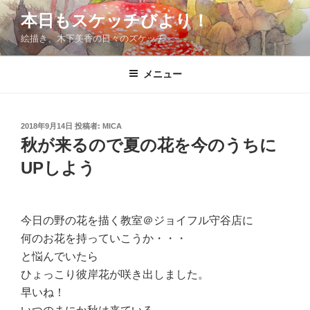
コ
本日もスケッチびより！
ン
絵描き、木下美香の日々のスケッチ
テ
ン
ツ
メニュー
へ
ス
キ
投
2018年9月14日
投稿者:
MICA
稿
ッ
秋が来るので夏の花を今のうちに
日:
プ
UPしよう
今日の野の花を描く教室＠ジョイフル守谷店に
何のお花を持っていこうか・・・
と悩んでいたら
ひょっこり彼岸花が咲き出しました。
早いね！