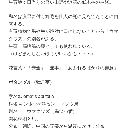
生育地：日当りの良い山野や道端の低木林の林縁。
和名は痩果に付く綿毛を仙人の髭に見たてたことに由
来する。
有毒植物で馬や牛が絶対に口にしないことから「ウマ
クワズ」の別名がある。
生薬・扁桃腺の薬としても使われている。
（けどまねしないほうがいいかも・・・）
花言葉：「安全」「無事」「あふれるばかりの善意」
ボタンヅル（牡丹蔓）
学名:Clematis apiifolia
科名:キンポウゲ科センニンソウ属
別名：「ウマクワズ（馬食わず）」
開花時期:8-9月
分布：朝鮮、中国の暖帯から温帯にかけて分布。