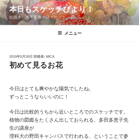
コ
本日もスケッチびより！
ン
絵描き、木下美香の日々のスケッチ
テ
ン
ツ
メニュー
へ
ス
キ
投
2019年5月30日
投稿者:
MICA
稿
ッ
初めて見るお花
日:
プ
今日はとても爽やかな陽気でしたね。
ずっとこうならいいのに！
今日は比較的うちから近いところでのスケッチです。
植物の図鑑をたくさん出しておられる、多田多恵子先
生の講座が
理科大の野田キャンパスで行われる、ということで参