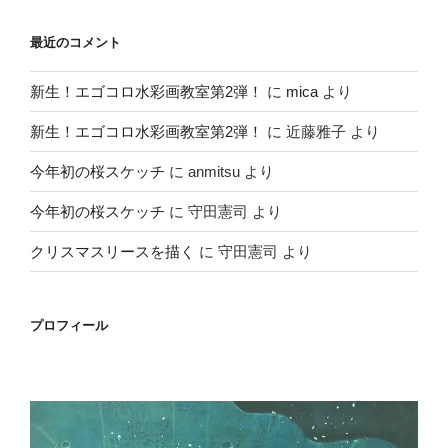
最近のコメント
新生！エゴコロ水彩画教室第2弾！
に
mica
より
新生！エゴコロ水彩画教室第2弾！
に
近藤雅子
より
今年初の桜スケッチ
に
anmitsu
より
今年初の桜スケッチ
に
守田憲司
より
クリスマスリースを描く
に
守田憲司
より
プロフィール