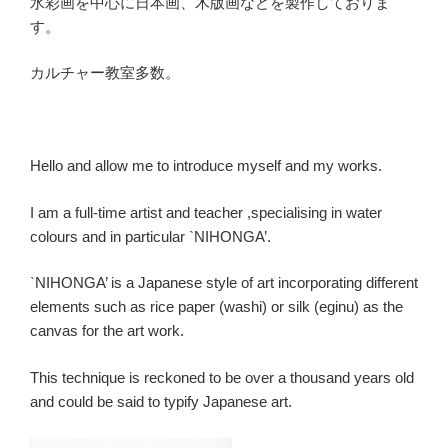
水彩画を中心に日本画、木版画などを製作しておりま
す。
カルチャー教室多数。
Hello and allow me to introduce myself and my works.
I am a full-time artist and teacher ,specialising in water
colours and in particular `NIHONGA’.
`NIHONGA’ is a Japanese style of art incorporating different
elements such as rice paper (washi) or silk (eginu) as the
canvas for the art work.
This technique is reckoned to be over a thousand years old
and could be said to typify Japanese art.