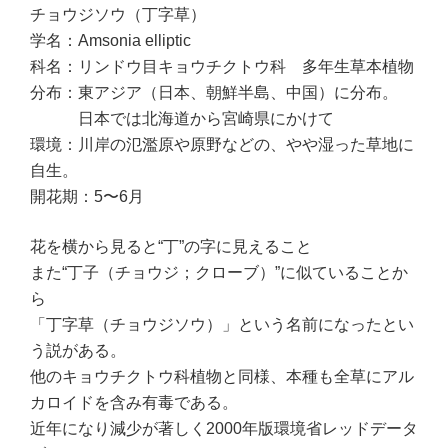
チョウジソウ（丁字草）
学名：Amsonia elliptic
科名：リンドウ目キョウチクトウ科 多年生草本植物
分布：東アジア（日本、朝鮮半島、中国）に分布。
日本では北海道から宮崎県にかけて
環境：川岸の氾濫原や原野などの、やや湿った草地に
自生。
開花期：5〜6月
花を横から見ると“丁”の字に見えること
また“丁子（チョウジ；クローブ）”に似ていることか
ら
「丁字草（チョウジソウ）」という名前になったとい
う説がある。
他のキョウチクトウ科植物と同様、本種も全草にアル
カロイドを含み有毒である。
近年になり減少が著しく2000年版環境省レッドデータ