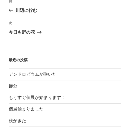
過
前
稿
去
川辺に佇む
ナ
の
ビ
投
次
次
稿
ゲ
の
今日も野の花
投
ー
稿
シ
ョ
最近の投稿
ン
デンドロビウムが咲いた
節分
もうすぐ個展が始まります！
個展始まりました
秋がきた