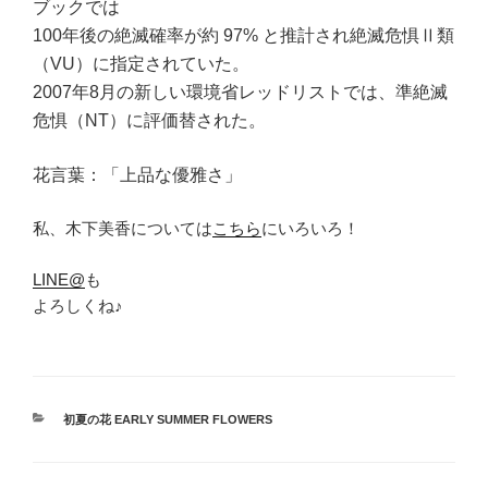
ブックでは
100年後の絶滅確率が約 97% と推計され絶滅危惧Ⅱ類
（VU）に指定されていた。
2007年8月の新しい環境省レッドリストでは、準絶滅
危惧（NT）に評価替された。
花言葉：「上品な優雅さ」
私、木下美香については
こちら
にいろいろ！
LINE@
も
よろしくね♪
カ
初夏の花 EARLY SUMMER FLOWERS
テ
ゴ
リ