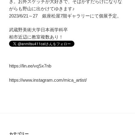
き。お外スケッチが大好きで、そばかすだらけになりな
がらも野山に出かけてゆきます♪
2023/6/21～27 銀座松屋7階ギャラリーにて個展予定。
武蔵野美術大学日本画学科卒
柏市近辺に教室複数あり！
https://lin.ee/vqSx7nb
https://www.instagram.com/mica_artist/
カテゴリー