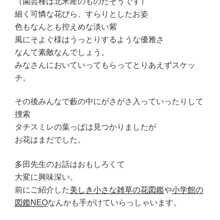
（園芸種は北米産のものだそうです）
細く可憐な花びら、すらりとしたお姿
色もなんとも控えめな淡い紫
風にそよぐ様はうっとりするような優雅さ
なんて素敵なんでしょう。
みなさんにおいていってもらってとりあえずスケッ
チ。
その後みんなで藪の中にがさがさ入っていったりして
捜索
タチスミレの葉っぱは見つかりましたが
お花はまだでした。
多田先生のお話はおもしろくて
大変に興味深い。
前にご紹介した
美しき小さな雑草の花図鑑
や
小学館の
図鑑NEO
なんかも手がけていらっしゃいます。