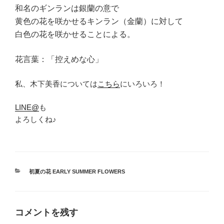
和名のギンランは銀蘭の意で
黄色の花を咲かせるキンラン（金蘭）に対して
白色の花を咲かせることによる。
花言葉：「控えめな心」
私、木下美香については
こちら
にいろいろ！
LINE@
も
よろしくね♪
カ
初夏の花 EARLY SUMMER FLOWERS
テ
ゴ
リ
ー
コメントを残す