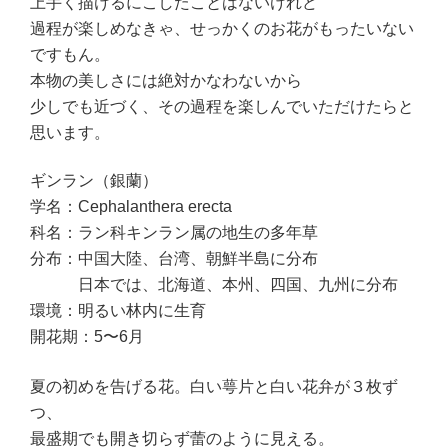
上手く描けるにこしたことはないけれど
過程が楽しめなきゃ、せっかくのお花がもったいない
ですもん。
本物の美しさには絶対かなわないから
少しでも近づく、その過程を楽しんでいただけたらと
思います。
ギンラン（銀蘭）
学名：Cephalanthera erecta
科名：ラン科キンラン属の地生の多年草
分布：中国大陸、台湾、朝鮮半島に分布
日本では、北海道、本州、四国、九州に分布
環境：明るい林内に生育
開花期：5〜6月
夏の初めを告げる花。白い萼片と白い花弁が３枚ず
つ、
最盛期でも開き切らず蕾のように見える。