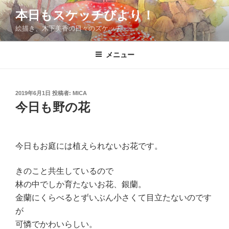
コ
本日もスケッチびより！
ン
絵描き、木下美香の日々のスケッチ
テ
ン
ツ
メニュー
へ
ス
キ
投
2019年6月1日
投稿者:
MICA
稿
ッ
今日も野の花
日:
プ
今日もお庭には植えられないお花です。
きのこと共生しているので
林の中でしか育たないお花、銀蘭。
金蘭にくらべるとずいぶん小さくて目立たないのです
が
可憐でかわいらしい。