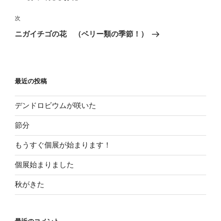
ナ
の
ビ
投
次
次
稿
ゲ
の
ニガイチゴの花 （ベリー類の季節！）
投
ー
稿
シ
ョ
最近の投稿
ン
デンドロビウムが咲いた
節分
もうすぐ個展が始まります！
個展始まりました
秋がきた