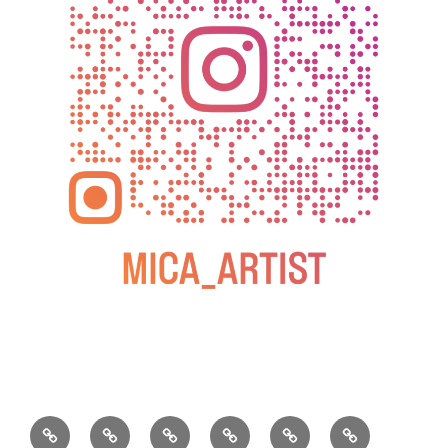
BLOG
教
お
動
過
2025