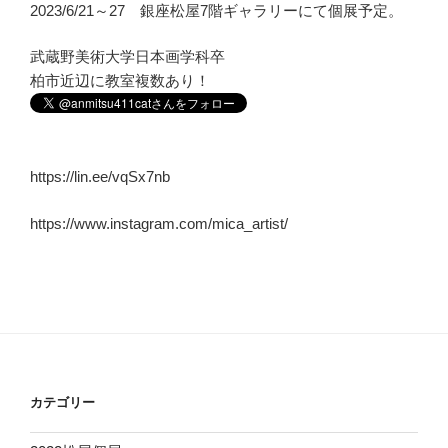
2023/6/21～27 銀座松屋7階ギャラリーにて個展予定。
武蔵野美術大学日本画学科卒
柏市近辺に教室複数あり！
https://lin.ee/vqSx7nb
https://www.instagram.com/mica_artist/
カテゴリー