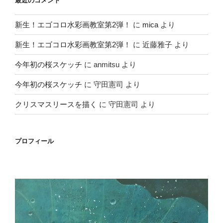
最近のコメント
新生！エゴコロ水彩画教室第2弾！
に
mica
より
新生！エゴコロ水彩画教室第2弾！
に
近藤雅子
より
今年初の桜スケッチ
に
anmitsu
より
今年初の桜スケッチ
に
守田憲司
より
クリスマスリースを描く
に
守田憲司
より
プロフィール