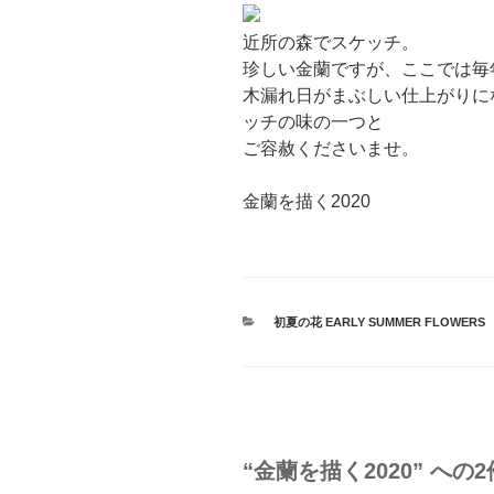
近所の森でスケッチ。
珍しい金蘭ですが、ここでは毎
木漏れ日がまぶしい仕上がりに
ッチの味の一つと
ご容赦くださいませ。
金蘭を描く2020
カ
初夏の花 EARLY SUMMER FLOWERS
テ
ゴ
リ
ー
“金蘭を描く2020” への