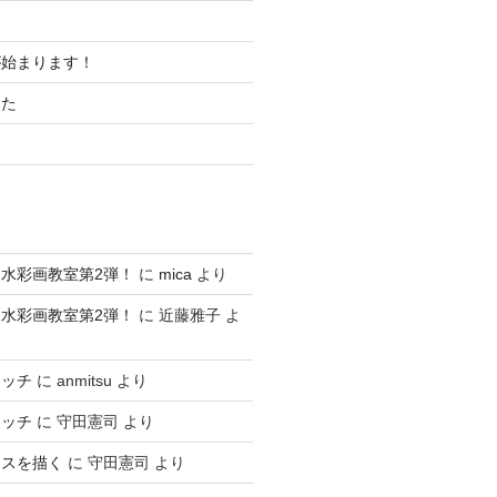
が始まります！
した
水彩画教室第2弾！
に
mica
より
水彩画教室第2弾！
に
近藤雅子
よ
ケッチ
に
anmitsu
より
ケッチ
に
守田憲司
より
ースを描く
に
守田憲司
より