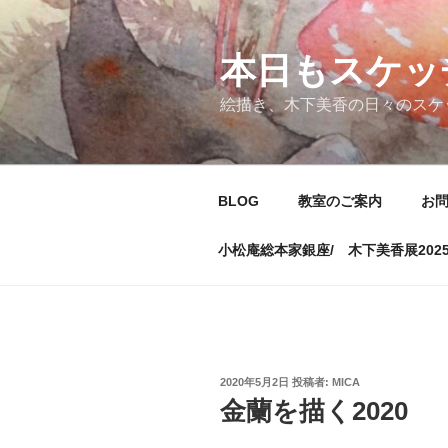
コ
ン
テ
本日もスケッ
ン
絵描き、木下美香の日々のスケ
ツ
へ
ス
キ
BLOG
教室のご案内
お
ッ
プ
小松庵総本家銀座/ 木下美香展202
投
2020年5月2日
投稿者:
MICA
稿
金蘭を描く2020
日: