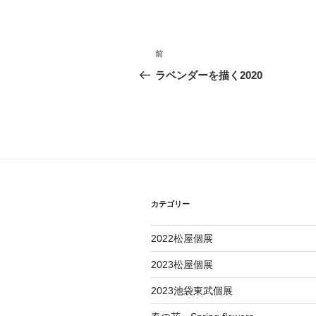
投
過
前
稿
去
ラベンダーを描く2020
の
ナ
投
ビ
稿
ゲ
ー
シ
カテゴリー
ョ
2022松屋個展
ン
2023松屋個展
2023池袋東武個展