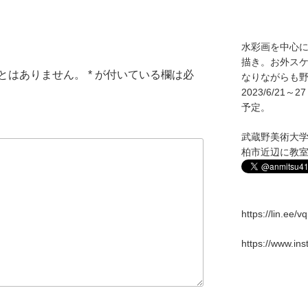
水彩画を中心
描き。お外ス
とはありません。
*
が付いている欄は必
なりながらも野
2023/6/2
予定。
武蔵野美術大
柏市近辺に教
https://lin.ee/
https://www.in