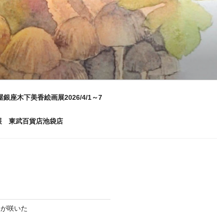
屋銀座木下美香絵画展2026/4/1～7
画展 東武百貨店池袋店
ムが咲いた