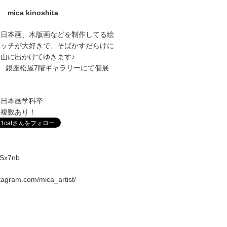
mica kinoshita
に日本画、木版画などを制作してる絵
ケッチが大好きで、そばかすだらけに
山に出かけてゆきます♪
1～27 銀座松屋7階ギャラリーにて個展
学日本画学科卒
室複数あり！
vqSx7nb
stagram.com/mica_artist/