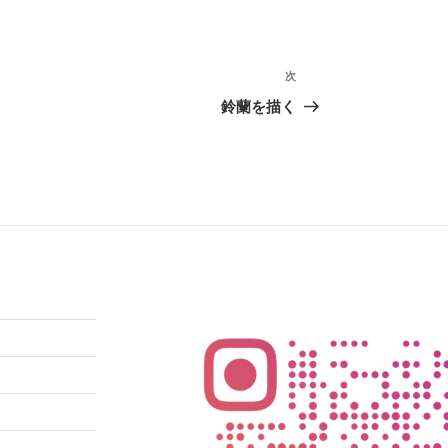
次
次
の
鈴蘭を描く
投
稿