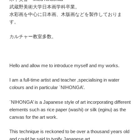
武蔵野美術大学日本画学科卒業。
水彩画を中心に日本画、木版画などを製作しておりま
す。
カルチャー教室多数。
Hello and allow me to introduce myself and my works.
I am a full-time artist and teacher ,specialising in water
colours and in particular `NIHONGA’.
`NIHONGA’ is a Japanese style of art incorporating different
elements such as rice paper (washi) or silk (eginu) as the
canvas for the art work.
This technique is reckoned to be over a thousand years old
and could be said to typify Japanese art.