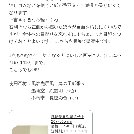
消しゴムなどを使うと紙が毛羽立って絵具が乗りにくく
なります。
下書きするなら軽～くね。
右利きなら左側から描いたほうが画面を汚しにくいので
すが、全体への目配りを忘れずに！ちょこっと目印をつ
けておくとよいです。 こちらも個展で販売中です。
1点ものなので、気になる方はいしど画材さん（TEL:04-
7167-1410）まで。
こちら
でもOK!
使用画材：風炉先屏風 鳥の子紙張り
墨運堂 絵墨明（6色）
不朽堂 長穂彩色（小）
風炉先屏風 鳥の子上
207×565mm
価格：1540円（税込、
送料別)
(2020/10/24時