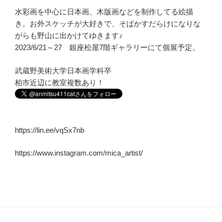
水彩画を中心に日本画、木版画などを制作してる絵描
き。お外スケッチが大好きで、そばかすだらけになりな
がらも野山に出かけてゆきます♪
2023/6/21～27 銀座松屋7階ギャラリーにて個展予定。
武蔵野美術大学日本画学科卒
柏市近辺に教室複数あり！
https://lin.ee/vqSx7nb
https://www.instagram.com/mica_artist/