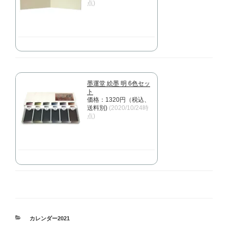
点)
墨運堂 絵墨 明 6色セッ
ト
価格：1320円（税込、
送料別)
(2020/10/24時
点)
カ
カレンダー2021
テ