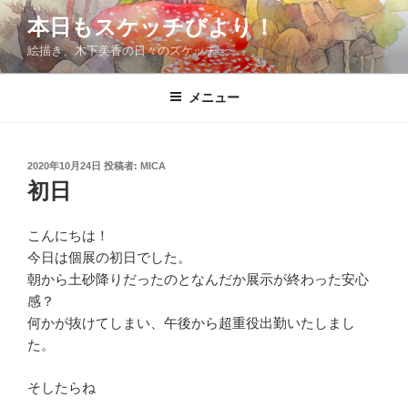
コ
本日もスケッチびより！
ン
絵描き、木下美香の日々のスケッチ
テ
ン
ツ
メニュー
へ
ス
キ
投
2020年10月24日
投稿者:
MICA
稿
ッ
初日
日:
プ
こんにちは！
今日は個展の初日でした。
朝から土砂降りだったのとなんだか展示が終わった安心
感？
何かが抜けてしまい、午後から超重役出勤いたしまし
た。
そしたらね