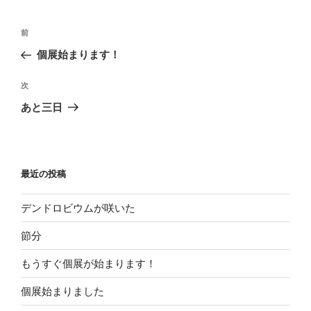
投
過
前
稿
去
個展始まります！
ナ
の
ビ
投
次
次
稿
ゲ
の
あと三日
投
ー
稿
シ
ョ
最近の投稿
ン
デンドロビウムが咲いた
節分
もうすぐ個展が始まります！
個展始まりました