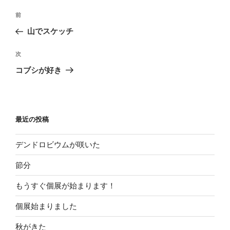
投
過
前
稿
去
山でスケッチ
ナ
の
ビ
投
次
次
稿
ゲ
の
コブシが好き
投
ー
稿
シ
ョ
最近の投稿
ン
デンドロビウムが咲いた
節分
もうすぐ個展が始まります！
個展始まりました
秋がきた