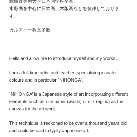
武蔵野美術大学日本画学科卒業。
水彩画を中心に日本画、木版画などを製作しておりま
す。
カルチャー教室多数。
Hello and allow me to introduce myself and my works.
I am a full-time artist and teacher ,specialising in water
colours and in particular `NIHONGA’.
`NIHONGA’ is a Japanese style of art incorporating different
elements such as rice paper (washi) or silk (eginu) as the
canvas for the art work.
This technique is reckoned to be over a thousand years old
and could be said to typify Japanese art.