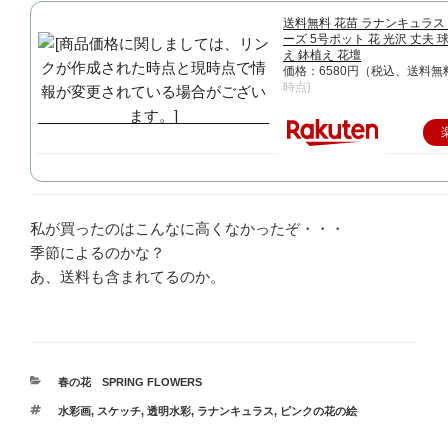
送料無料 花苗 ラナンキュラス
ーズ 5号ポット 花 光沢 丈夫 
え 鉢植え 花壇
価格：6580円（税込、送料無
時点)
私が買ったのはこんなに高くなかったぞ・・・
季節によるのかな？
あ、送料も含まれてるのか。
カ
春の花 SPRING FLOWERS
テ
タ
水彩画
,
スケッチ
,
透明水彩
,
ラナンキュラス
,
ピンクの花の絵
ゴ
グ
リ