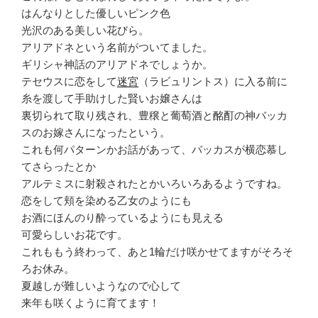
はんなりとした優しいピンク色
光沢のある美しい花びら。
アリアドネという名前がついてました。
ギリシャ神話のアリアドネでしょうか。
テセウスに恋をして
迷宮
（ラビュリントス）に入る前に
糸を渡して手助けした賢いお嬢さんは
裏切られて取り残され、豊穣と葡萄酒と酩酊の神バッカ
スのお嫁さんになったという。
これも何パターンかお話があって、バッカスが横恋慕し
てさらったとか
アルテミスに射殺されたとかいろいろあるようですね。
恋をして頬を染める乙女のようにも
お酒にほんのり酔っているようにも見える
可愛らしいお花です。
これももう終わって、あと1輪だけ咲かせてますがそろそ
ろお休み。
夏越しが難しいようなので心して
来年も咲くように育てます！