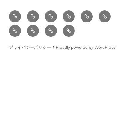
BLOG
教
お
動
過
2025
室
問
画
去
松
松
小
2026
2025
の
い
の
屋
屋
松
年
年
ご
合
個
銀
銀
庵
カ
水
案
わ
展
座
プライバシーポリシー
Proudly powered by WordPress
座
総
レ
彩
内
せ
個
木
本
ン
画
展
下
家
ダ
展
美
銀
ー
東
香
座/
＆
武
絵
木
ポ
百
画
下
ス
貨
展
美
ト
店
2026/4/1
香
カ
池
～
展
ー
袋
7
2025
ド
店