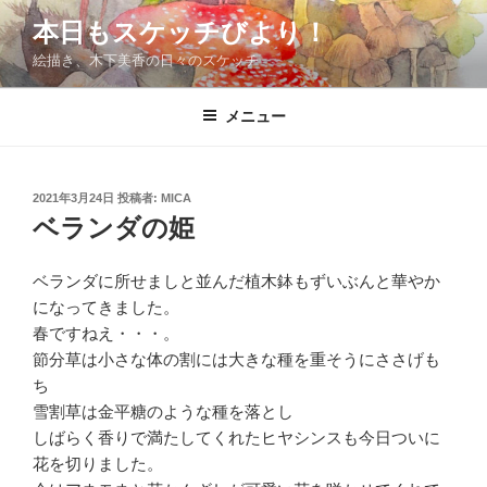
コ
本日もスケッチびより！
ン
絵描き、木下美香の日々のスケッチ
テ
ン
ツ
メニュー
へ
ス
キ
投
2021年3月24日
投稿者:
MICA
稿
ッ
ベランダの姫
日:
プ
ベランダに所せましと並んだ植木鉢もずいぶんと華やか
になってきました。
春ですねえ・・・。
節分草は小さな体の割には大きな種を重そうにささげも
ち
雪割草は金平糖のような種を落とし
しばらく香りで満たしてくれたヒヤシンスも今日ついに
花を切りました。