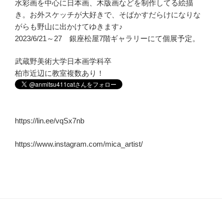
水彩画を中心に日本画、木版画などを制作してる絵描
き。お外スケッチが大好きで、そばかすだらけになりな
がらも野山に出かけてゆきます♪
2023/6/21～27 銀座松屋7階ギャラリーにて個展予定。
武蔵野美術大学日本画学科卒
柏市近辺に教室複数あり！
https://lin.ee/vqSx7nb
https://www.instagram.com/mica_artist/