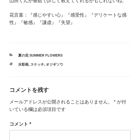
山田くんが番組で詳しく教えてくれるかもしれないね。
花言葉：『感じやすい心』『感受性』『デリケートな感
性』『敏感』『謙虚』『失望』
カ
夏の花 SUMMER FLOWERS
テ
タ
水彩画
,
スケッチ
,
オジギソウ
ゴ
グ
リ
ー
コメントを残す
メールアドレスが公開されることはありません。
*
が付
いている欄は必須項目です
コメント
*