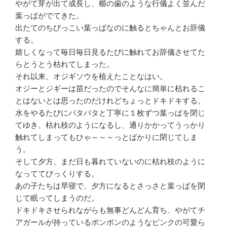
やがて芽が出て成長し、櫛の歯のような行儀よく並んだ
葉っぱがでてきた。
出たてのちびっこい葉っぱなのに触るとちゃんとお辞儀
する。
嬉しくなって毎日毎日見るたびに触れてお辞儀させてた
らとうとう枯れてしまった。
それ以来、オジギソウを植えたことなはい。
オジーとジギーは苗だったのでそんなに簡単に枯れるこ
とはないとは思ったのだけれどちょっとドキドキする。
水をやるたびにパタパタと丁寧に１枚ずつ葉っぱを閉じ
てゆき、枯れ枝のようになるし、通りかかってうっかり
触れてしまってもひゃ～～～っとばかりに閉じてしま
う。
そして夕方、まだ日も暮れていないのに枯れ枝のように
なっててびっくりする。
あの子たちは早寝で、夕方になるとさっさと葉っぱを閉
じて眠ってしまうのだ。
ドキドキさせられながらも無事どんどん育ち、やがてチ
アガールが持っているポンポンのようなピンクの可愛ら