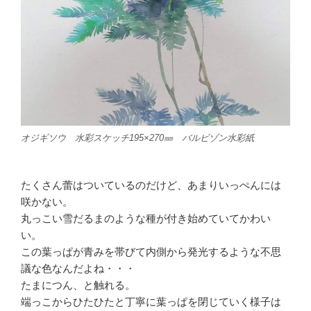
オジギソウ 水彩スケッチ195×270㎜ バルビゾン水彩紙
たくさん蕾はついているのだけど、あまりいっぺんには
咲かない。
丸っこい雪だるまのような種が付き始めていてかわい
い。
この葉っぱが青みを帯びて内側から発光するような不思
議な色なんだよね・・・
たまにつん、と触れる。
端っこからひたひたと丁寧に葉っぱを閉じていく様子は