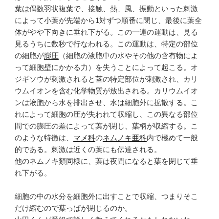
葉は偶数羽状複葉で、接触、熱、風、振動といった刺激
によって小葉が先端から1対ずつ順番に閉じ、最後に葉全
体がやや下向きに垂れ下がる。この一連の運動は、見る
見るうちに数秒で行なわれる。この運動は、特定の部位
の細胞が
膨圧
（細胞の液胞中の水やその他の含有物によ
って細胞壁にかかる力）を失うことによって起こる。オ
ジギソウが刺激されると茎の特定部位が刺激され、カリ
ウムイオンを含む化学物質が放出される。カリウムイオ
ンは液胞から水を排出させ、水は細胞外に拡散する。こ
れによって細胞の圧が失われて収縮し、この異なる部位
間での膨圧の差によって葉が閉じ、葉柄が収縮する。こ
のような特徴は、
マメ科
の
ネムノキ亜科
内で極めて一般
的である。刺激は近くの葉にも伝達される。
他のネムノキ類同様に、葉は夜間になると葉を閉じて垂
れ下がる。
細胞の中の水分を細胞外に出すことで収縮、つまりそこ
だけ縮むので葉っぱが閉じるのか。