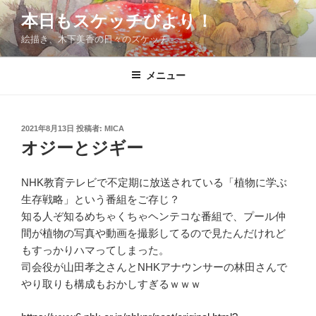
コ
本日もスケッチびより！
ン
絵描き、木下美香の日々のスケッチ
テ
ン
ツ
メニュー
へ
ス
キ
投
2021年8月13日
投稿者:
MICA
稿
ッ
オジーとジギー
日:
プ
NHK教育テレビで不定期に放送されている「植物に学ぶ
生存戦略」という番組をご存じ？
知る人ぞ知るめちゃくちゃヘンテコな番組で、プール仲
間が植物の写真や動画を撮影してるので見たんだけれど
もすっかりハマってしまった。
司会役が山田孝之さんとNHKアナウンサーの林田さんで
やり取りも構成もおかしすぎるｗｗｗ