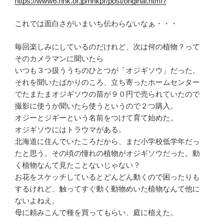
https://www6.nhk.or.jp/nhkpr/post/original.html?
これでは面白さがいまいち伝わらないなぁ・・・
毎回楽しみにしているのだけれど、次は何の植物？って
そのカメラマンに聞いたら
いつも３つ扱ううちのひとつが「オジギソウ」だった。
それを聞いたばかりのころ、立ち寄ったホームセンター
でたまたまオジギソウの苗が９０円で売られていたので
撮影に使うか聞いたら使うというので２つ購入。
オジーとジギーという名前をつけて育て始めた。
オジギソウにはトラウマがある。
北海道に住んでいたころだから、まだ小学校低学年だっ
たと思う。その頃の憧れの植物がオジギソウだった。動
く植物なんて見たことないじゃない？
お花をスケッチしているとどんどん動くので困ったりも
するけれど、触ってすぐ動く動物めいた植物なんて他に
ないよねえ。
母に頼みこんで種を買ってもらい、庭に植えた。