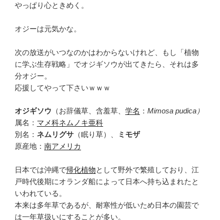
やっぱり心ときめく。
オジーは元気かな。
次の放送がいつなのかはわからないけれど、もし「植物
に学ぶ生存戦略」でオジギソウが出てきたら、それは多
分オジー。
応援してやって下さいｗｗｗ
オジギソウ
（お辞儀草、含羞草、
学名
：
Mimosa
pudica
）
属名：
マメ科
ネムノキ亜科
別名：
ネムリグサ
（眠り草）、
ミモザ
原産地：
南アメリカ
日本では沖縄で
帰化植物
として野外で繁殖しており、江
戸時代後期にオランダ船によって日本へ持ち込まれたと
いわれている。
本来は多年草であるが、耐寒性が低いため日本の園芸で
は一年草扱いにすることが多い。