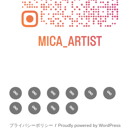
BLOG
教
お
動
過
2025
室
問
画
去
松
松
小
2026
2025
の
い
の
屋
屋
松
年
年
ご
合
個
銀
銀
庵
カ
水
案
わ
展
座
プライバシーポリシー
Proudly powered by WordPress
座
総
レ
彩
内
せ
個
木
本
ン
画
展