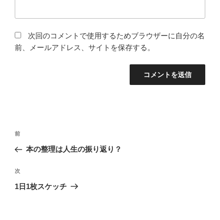
次回のコメントで使用するためブラウザーに自分の名
前、メールアドレス、サイトを保存する。
投
過
前
稿
去
本の整理は人生の振り返り？
ナ
の
ビ
投
次
次
稿
ゲ
の
1日1枚スケッチ
投
ー
稿
シ