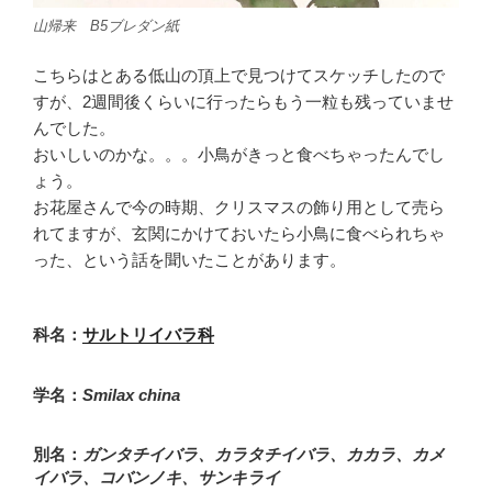
山帰来 B5ブレダン紙
こちらはとある低山の頂上で見つけてスケッチしたので
すが、2週間後くらいに行ったらもう一粒も残っていませ
んでした。
おいしいのかな。。。小鳥がきっと食べちゃったんでし
ょう。
お花屋さんで今の時期、クリスマスの飾り用として売ら
れてますが、玄関にかけておいたら小鳥に食べられちゃ
った、という話を聞いたことがあります。
科名：
サルトリイバラ科
学名：
Smilax china
別名：
ガンタチイバラ
、
カラタチイバラ
、
カカラ
、カメ
イバラ、コバンノキ、サンキライ