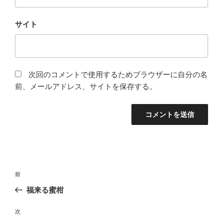
サイト
次回のコメントで使用するためブラウザーに自分の名
前、メールアドレス、サイトを保存する。
投
過
前
稿
去
福来る蜜柑
ナ
の
ビ
投
次
次
稿