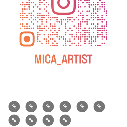
BLOG
教
お
動
過
2025
室
問
画
去
松
松
小
2026
2025
の
い
の
屋
屋
松
年
年
ご
合
個
銀