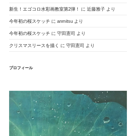
新生！エゴコロ水彩画教室第2弾！
に
近藤雅子
より
今年初の桜スケッチ
に
anmitsu
より
今年初の桜スケッチ
に
守田憲司
より
クリスマスリースを描く
に
守田憲司
より
プロフィール