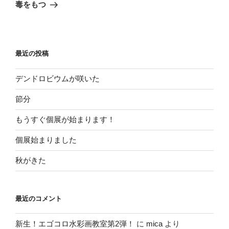
ゲ
の
毒をもつ
投
ー
稿
シ
ョ
最近の投稿
ン
デンドロビウムが咲いた
節分
もうすぐ個展が始まります！
個展始まりました
秋がきた
最近のコメント
新生！エゴコロ水彩画教室第2弾！
に
mica
より