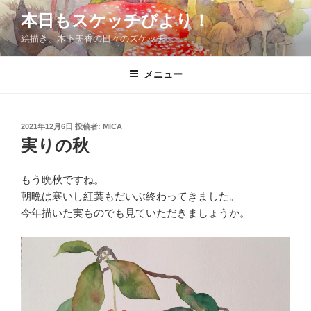
コ
本日もスケッチびより！
ン
絵描き、木下美香の日々のスケッチ
テ
ン
ツ
メニュー
へ
ス
キ
投
2021年12月6日
投稿者:
MICA
稿
ッ
実りの秋
日:
プ
もう晩秋ですね。
朝晩は寒いし紅葉もだいぶ終わってきました。
今年描いた実ものでも見ていただきましょうか。