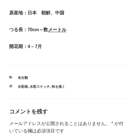
原産地：日本 朝鮮、中国
つる長：70cm～数
メートル
開花期：4 – 7月
カ
未分類
テ
タ
水彩画
,
水彩スケッチ
,
秋を描く
ゴ
グ
リ
ー
コメントを残す
メールアドレスが公開されることはありません。
*
が付
いている欄は必須項目です