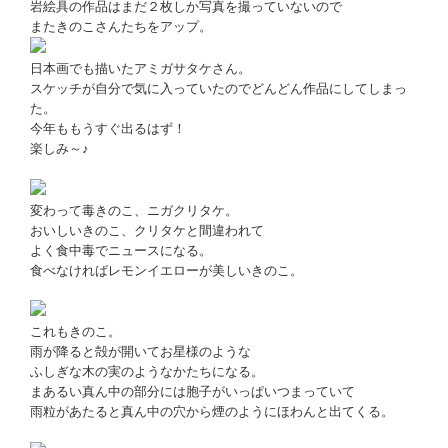
岩絵具の作品はまだ２枚しか写真を撮っていないので
またきのこさんたちをアップ。
日本画でも描いたアミガサタケさん。
スケッチが自分で気に入っていたのでどんどん作品にしてしまっ
た。
今年ももうすぐ出るはず！
楽しみ～♪
変わって毒きのこ、ニガクリタケ。
おいしいきのこ、クリタケと間違われて
よく食中毒でニュースになる。
食べなければレモンイエローが美しいきのこ。
これもきのこ。
雨が降ると殻が開いてお星様のような
ふしぎな木の実のようなかたちになる。
まあるい真ん中の部分には胞子がいっぱいつまっていて
雨粒があたると真ん中の穴から煙のようにほわんと出てくる。