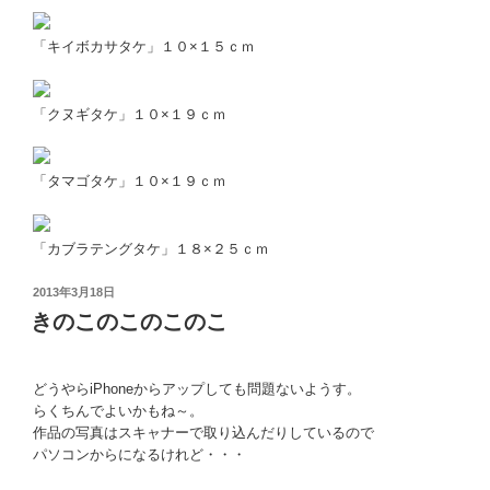
「キイボカサタケ」１０×１５ｃｍ
「クヌギタケ」１０×１９ｃｍ
「タマゴタケ」１０×１９ｃｍ
「カブラテングタケ」１８×２５ｃｍ
投
2013年3月18日
稿
きのこのこのこのこ
日:
どうやらiPhoneからアップしても問題ないようす。
らくちんでよいかもね～。
作品の写真はスキャナーで取り込んだりしているので
パソコンからになるけれど・・・