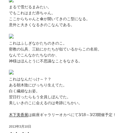
まるで雪だるまみたい。
でもこれはまだ赤ちゃん。
ここからちゃんと傘が開いてきのこ型になる。
意外と大きくなるきのこなんである。
これはふしぎなかたちのきのこ。
密教の仏具、三鈷にかたちが似ているからこの名前。
なんでこんなかたちなのか、
神様はほんとうに不思議なことをなさる。
これはなんだっけ～？？
ある朝木陰にびっちり生えてた。
白く繊細なお姿。
翌日行ったらもう全員しぼんでた。
美しいきのこに会えるのは奇跡にちかい。
木下美香展
は銀座ギャラリーオカベにて3/18～3/23開催予定！
投
2013年3月10日
稿