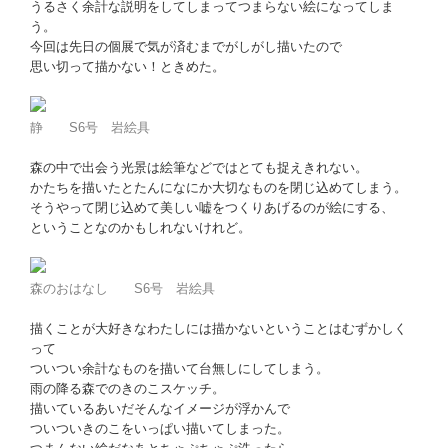
うるさく余計な説明をしてしまってつまらない絵になってしま
う。
今回は先日の個展で気が済むまでがしがし描いたので
思い切って描かない！ときめた。
静 S6号 岩絵具
森の中で出会う光景は絵筆などではとても捉えきれない。
かたちを描いたとたんになにか大切なものを閉じ込めてしまう。
そうやって閉じ込めて美しい嘘をつくりあげるのが絵にする、
ということなのかもしれないけれど。
森のおはなし S6号 岩絵具
描くことが大好きなわたしには描かないということはむずかしく
って
ついつい余計なものを描いて台無しにしてしまう。
雨の降る森でのきのこスケッチ。
描いているあいだそんなイメージが浮かんで
ついついきのこをいっぱい描いてしまった。