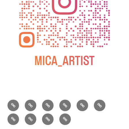
BLOG
教
お
動
過
2025
室
問
画
去
松
の
い
の
屋
松
小
2026
2025
ご
合
個
銀
屋
松
年
年
案
わ
展
座
銀
庵
カ
水