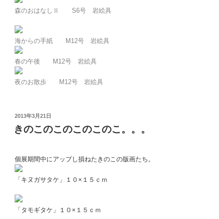
森のおはなしⅡ S6号 岩絵具
海からの手紙 M12号 岩絵具
春の午後 M12号 岩絵具
夜のお散歩 M12号 岩絵具
投
2013年3月21日
稿
きのこのこのこのこのこ。。。
日:
個展期間中にアップし損ねたきのこの版画たち。
「キヌガサタケ」１０×１５ｃｍ
「タモギタケ」１０×１５ｃｍ