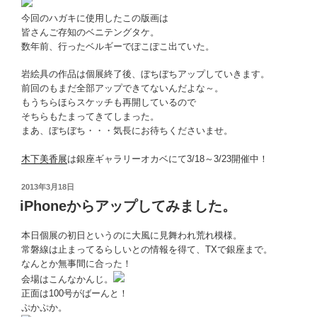
今回のハガキに使用したこの版画は
皆さんご存知のベニテングタケ。
数年前、行ったベルギーでぽこぽこ出ていた。
岩絵具の作品は個展終了後、ぼちぼちアップしていきます。
前回のもまだ全部アップできてないんだよな～。
もうちらほらスケッチも再開しているので
そちらもたまってきてしまった。
まあ、ぼちぼち・・・気長にお待ちくださいませ。
木下美香展
は銀座ギャラリーオカベにて3/18～3/23開催中！
投
2013年3月18日
稿
iPhoneからアップしてみました。
日:
本日個展の初日というのに大風に見舞われ荒れ模様。
常磐線は止まってるらしいとの情報を得て、TXで銀座まで。
なんとか無事間に合った！
会場はこんなかんじ。
正面は100号がばーんと！
ぷかぷか。