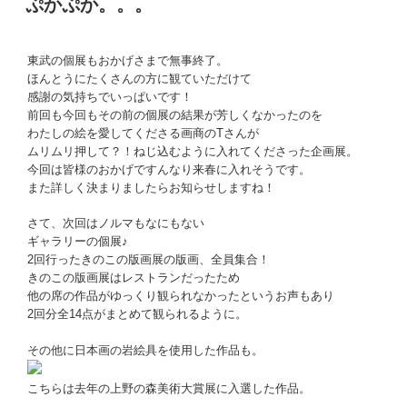
ぷかぷか。。。
日:
東武の個展もおかげさまで無事終了。
ほんとうにたくさんの方に観ていただけて
感謝の気持ちでいっぱいです！
前回も今回もその前の個展の結果が芳しくなかったのを
わたしの絵を愛してくださる画商のTさんが
ムリムリ押して？！ねじ込むように入れてくださった企画展。
今回は皆様のおかげですんなり来春に入れそうです。
また詳しく決まりましたらお知らせしますね！
さて、次回はノルマもなにもない
ギャラリーの個展♪
2回行ったきのこの版画展の版画、全員集合！
きのこの版画展はレストランだったため
他の席の作品がゆっくり観られなかったというお声もあり
2回分全14点がまとめて観られるように。
その他に日本画の岩絵具を使用した作品も。
こちらは去年の上野の森美術大賞展に入選した作品。