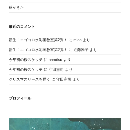
秋がきた
最近のコメント
新生！エゴコロ水彩画教室第2弾！
に
mica
より
新生！エゴコロ水彩画教室第2弾！
に
近藤雅子
より
今年初の桜スケッチ
に
anmitsu
より
今年初の桜スケッチ
に
守田憲司
より
クリスマスリースを描く
に
守田憲司
より
プロフィール