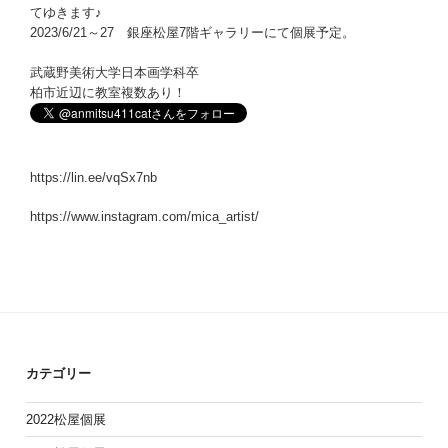
てゆきます♪
2023/6/21～27 銀座松屋7階ギャラリーにて個展予定。
武蔵野美術大学日本画学科卒
柏市近辺に教室複数あり！
https://lin.ee/vqSx7nb
https://www.instagram.com/mica_artist/
カテゴリー
2022松屋個展