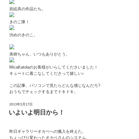
岩絵具の作品たち。
きのこ隊！
渋めのきのこ。
美樹ちゃん、いつもありがとう。
MicaKatolaのお客様がいらしてくださいました！
キュートに着こなしてくださって嬉しい♪
この記事、パソコンで見たらどんな感じなんだろ?
おうちでチェックするまでドキドキ。
投
2013年3月17日
稿
いよいよ明日から！
日:
昨日ギャラリーオカベへの搬入を終えた。
ちょっぴり変わったオカベさんのシステム。