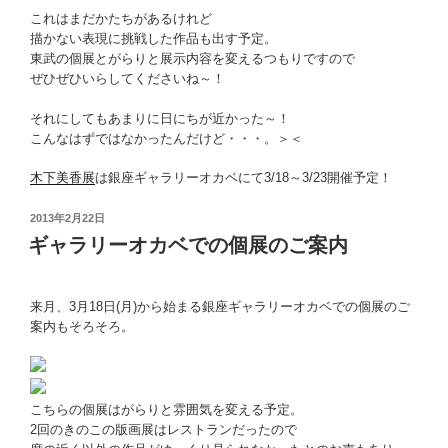
これはまだかたちがあるけれど
描かない表現に挑戦した作品も出す予定。
東武の個展とがらりと展示内容を変えるつもりですので
ぜひぜひいらしてくださいね～！
それにしてもあまりに日にちが近かった～！
こんなはずではなかったんだけど・・・。＞＜
木下美香展
は銀座ギャラリーオカベにて3/18～3/23開催予定！
投
2013年2月22日
稿
ギャラリーオカベでの個展のご案内
日:
来月、3月18日(月)から始まる銀座ギャラリーオカベでの個展のご
案内もそろそろ。
こちらの個展はがらりと雰囲気を変える予定。
2回のきのこの版画展はレストランだったので