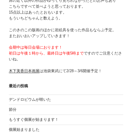
席の近く以外の作品がゆっくり見られなかったとのお声もあり
こちらですべて並べようと思っております。
15点以上はあったとおもいます。
もういちどちゃんと数えよう。
このきのこの版画のほかに岩絵具を使った作品もならぶ予定。
またおいおいアップしていきます！
会期中は毎日会場におります！
初日は午後１時から、最終日は午後5時まで
ですのでご注意くださ
いね。
木下美香日本画展
は池袋東武にて2/28～3/6開催予定！
最近の投稿
デンドロビウムが咲いた
節分
もうすぐ個展が始まります！
個展始まりました