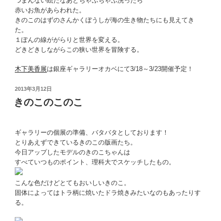
つまんない絵だなあとちゃぷちゃぷ洗ったら
赤いお魚があらわれた。
きのこのはずのさんかくぼうしが海の生き物たちにも見えてき
た。
１ぽんの線ががらりと世界を変える。
どきどきしながらこの狭い世界を冒険する。
木下美香展
は銀座ギャラリーオカベにて3/18～3/23開催予定！
投
2013年3月12日
稿
きのこのこのこ
日:
ギャラリーの個展の準備、バタバタとしております！
とりあえずできているきのこの版画たち。
今日アップしたモデルのきのこちゃんは
すべていつものポイント、理科大でスケッチしたもの。
こんな色だけどとてもおいしいきのこ。
固体によってはトラ柄に焼いたドラ焼きみたいなのもあったりす
る。