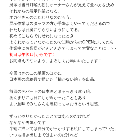
展示は当日月曜の朝にオーナーさんが見えて並べ方を決め
それからの展示作業となる。
オカベさんのこだわりなのだろう。
展示作業はスタッフの方が手際よくやってくださるので
わたしは邪魔にならないようにしてる。
初めてこちらでおせわになったとき
よくわかっていなかったので11時からのOPENにしてたら
作業中にお客様がどんどんきてしまって大変なことに！＞＜
初日は午後1時からです！
お間違えのないよう、よろしくお願いいたします！
今回はきのこの版画のほかに
日本画の岩絵具で描いた「描かない絵」を出品。
前回のデパートの日本画とまるっきり違う絵。
あんまりにも日にちが近かったこともあり
よい意味でみなさんを裏切っちゃおうという思惑。
ずっとやりたかったことではあるのだけれど
なかなか勇気がでず
半端に描いては自分でがっかりする絵にしてしまっていた。
いつも描き出しまではよいのだけれど