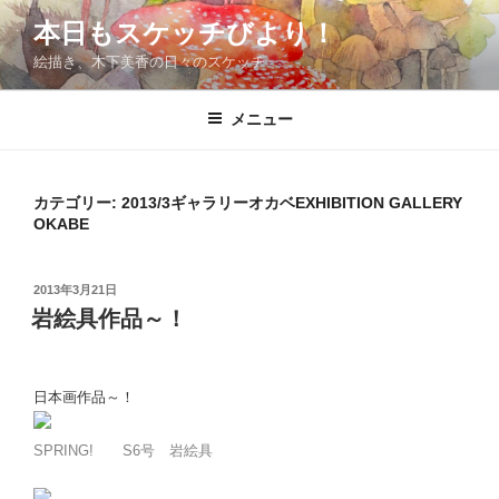
コ
本日もスケッチびより！
ン
絵描き、木下美香の日々のスケッチ
テ
ン
ツ
メニュー
へ
ス
キ
カテゴリー:
2013/3ギャラリーオカベEXHIBITION GALLERY
OKABE
ッ
プ
投
2013年3月21日
稿
岩絵具作品～！
日:
日本画作品～！
SPRING! S6号 岩絵具