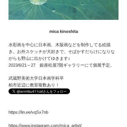
mica kinoshita
水彩画を中心に日本画、木版画などを制作してる絵描
き。お外スケッチが大好きで、そばかすだらけになりな
がらも野山に出かけてゆきます♪
2023/6/21～27 銀座松屋7階ギャラリーにて個展予定。
武蔵野美術大学日本画学科卒
柏市近辺に教室複数あり！
https://lin.ee/vqSx7nb
https://www.instagram.com/mica_artist/