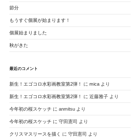
節分
もうすぐ個展が始まります！
個展始まりました
秋がきた
最近のコメント
新生！エゴコロ水彩画教室第2弾！
に
mica
より
新生！エゴコロ水彩画教室第2弾！
に
近藤雅子
より
今年初の桜スケッチ
に
anmitsu
より
今年初の桜スケッチ
に
守田憲司
より
クリスマスリースを描く
に
守田憲司
より