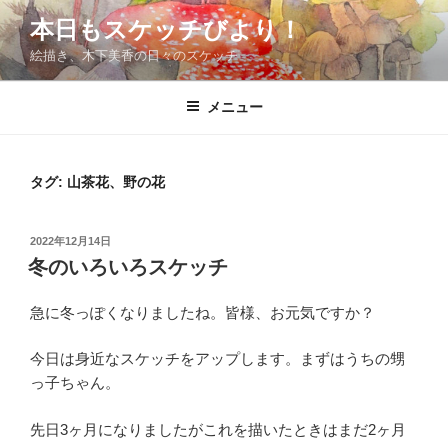
コ
本日もスケッチびより！
ン
絵描き、木下美香の日々のスケッチ
テ
ン
ツ
メニュー
へ
ス
キ
タグ:
山茶花、野の花
ッ
プ
投
2022年12月14日
稿
冬のいろいろスケッチ
日:
急に冬っぽくなりましたね。皆様、お元気ですか？
今日は身近なスケッチをアップします。まずはうちの甥
っ子ちゃん。
先日3ヶ月になりましたがこれを描いたときはまだ2ヶ月