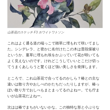
山茶花のスケッチ F3 ホワイトワトソン
これはよく通る道の端っこで雑草に埋もれて咲いてまし
た。シンデレラ、と密かに名付けたこの木は普段煤被り
というか、蔓草に埋もれ埃をかぶっていて花が咲いても
よく見えないのです。けれどこうしていいとこだけ切っ
てうまくあしらうと驚くほど強い美しさを発揮します。
ところで、これ山茶花で合ってるのかしら？椿との主な
違いは散り方やおしべのかたちだったりしますが、椿っ
ぽい散り方でおしべもまとまってるのよねー。でも佇ま
いが山茶花だよねー。
次はは椿でまちがいないかな。この独特な形と小ぶりな