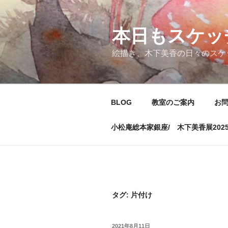
コ
ン
テ
本日もスケッ
ン
絵描き、木下美香の日々のスケ
ツ
へ
ス
キ
BLOG
教室のご案内
お
ッ
プ
小松庵総本家銀座/ 木下美香展202
タグ:
片付け
投
2021年8月11日