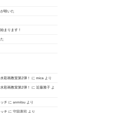
ムが咲いた
が始まります！
した
水彩画教室第2弾！
に
mica
より
水彩画教室第2弾！
に
近藤雅子
よ
ケッチ
に
anmitsu
より
ケッチ
に
守田憲司
より