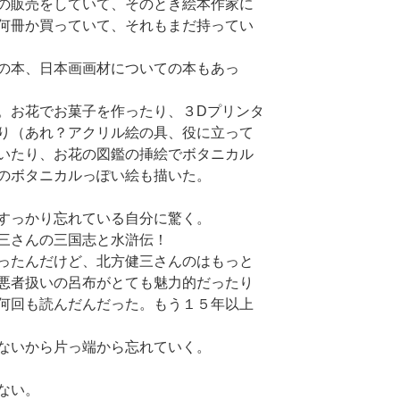
の販売をしていて、そのとき絵本作家に
何冊か買っていて、それもまだ持ってい
の本、日本画画材についての本もあっ
。お花でお菓子を作ったり、３Dプリンタ
り（あれ？アクリル絵の具、役に立って
いたり、お花の図鑑の挿絵でボタニカル
のボタニカルっぽい絵も描いた。
すっかり忘れている自分に驚く。
三さんの三国志と水滸伝！
ったんだけど、北方健三さんのはもっと
悪者扱いの呂布がとても魅力的だったり
何回も読んだんだった。もう１５年以上
ないから片っ端から忘れていく。
ない。