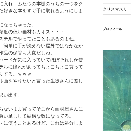
に入れ、ふたつの本棚のうちの一つをク
クリスマスリ
た好きな本をすぐ手に取れるようにしよ
になっちゃった。
プロフィール
頻度の低い画材もカオス・・・
ステルでやってたこともあるのよね。
、簡単に手が洗えない屋外ではなかなか
作品の保管も大変だしね。
ハードが気に入っていてほぼそれしか使
テルに憧れがあってちょこちょこ買って
りする。ｗｗｗ
ル画をやりたいと言った生徒さんに差し
思い出す。
らないまま買ってそこから画材屋さんに
買い足しして結構な数になってる。
～に使うことあるけど、これは処分しよ