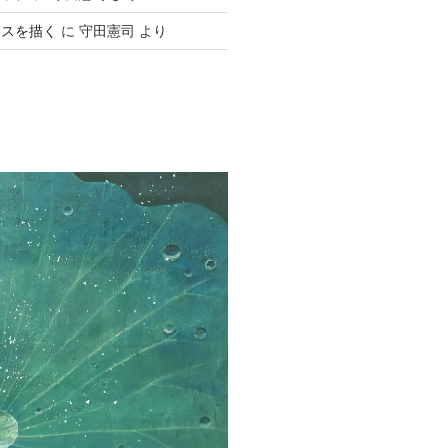
ースを描く
に
守田憲司
より