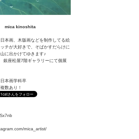
mica kinoshita
に日本画、木版画などを制作してる絵
ケッチが大好きで、そばかすだらけに
山に出かけてゆきます♪
1～27 銀座松屋7階ギャラリーにて個展
学日本画学科卒
室複数あり！
vqSx7nb
stagram.com/mica_artist/