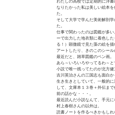
わたしの高校では定期的に洋書
なりたかった私は美しい絵本を
た。
そして大学で学んだ美術解剖学
た。
仕事で関わったのは図鑑が多い
ーで出力した地衣類に着色した
る！）顕微鏡で見た藻の絵を描
アートしたり、きのこのシール
最近だと、雑草図鑑のペン画。
あら～いろいろやってるわ～と
小説で唯一残ってたのが北方健
吉川英治さんの三国志も面白か
生き生きとしていて、一般的に
して、文庫本１３巻＋外伝まで
前の話かな・・・。
最近読んだ小説なんて、手元に
村上春樹さんの以外は。
読書ノートを作るべきかもしれ