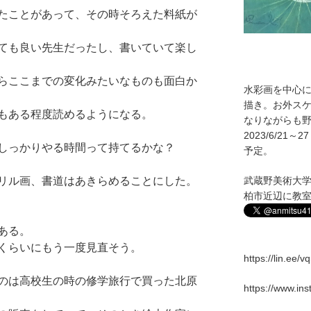
たことがあって、その時そろえた料紙が
ても良い先生だったし、書いていて楽し
らここまでの変化みたいなものも面白か
水彩画を中心
描き。お外ス
もある程度読めるようになる。
なりながらも野
2023/6/2
しっかりやる時間って持てるかな？
予定。
リル画、書道はあきらめることにした。
武蔵野美術大
柏市近辺に教
ある。
くらいにもう一度見直そう。
https://lin.ee/
のは高校生の時の修学旅行で買った北原
https://www.in