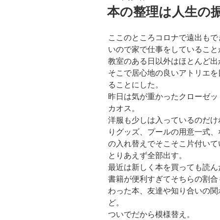
稿
本の整理は人生の
日:
ここのところコロナで遠出もで
いので家で仕事をしていること
教室のある日以外はほとんど出
そこで居心地の良いアトリエを
ることにした。
昨日は気が重かったクローゼッ
カオス。
洋服も少しは入っているのだけ
りグッズ、プールの用意一式、
の入れ替えでそこそこ片付いて
とりあえず全部出す。
最近は新しく本を買っても読ん
書籍が便利すぎてそちらの割合
わった本、友達や知り合いの関
ど。
ついでだから模様替え。