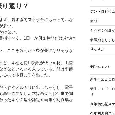
振り返り？
デンドロビウ
きず、暑すぎてスケッチにも行っていな
節分
が多い。
もうすぐ個展
かけない。
目指すべく、1日一か所１時間だけ片づけ
個展始まりま
秋がきた
ト。ここを超えたら後が楽になりそうな
れど、本棚と使用頻度が低い画材、山登
最近のコメント
などなどいろいろ入っている。服は季節
いるので本棚に手を出した。
新生！エゴコロ
だらすぐメルカリに出しちゃうし、電子
新生！エゴコロ
も高いので新しい本は画集とお仕事で関
り
わった本や図鑑や雑誌や画集や写真集な
今年初の桜ス
今年初の桜ス