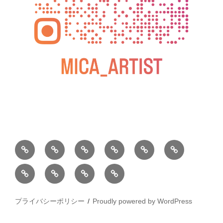
BLOG
教
お
動
過
2025
室
問
画
去
松
松
小
2026
2025
の
い
の
屋
屋
松
年
年
ご
合
個
銀
銀
庵
カ
水
案
わ
展
座
プライバシーポリシー
Proudly powered by WordPress
座
総
レ
彩
内
せ
個
木
本
ン
画