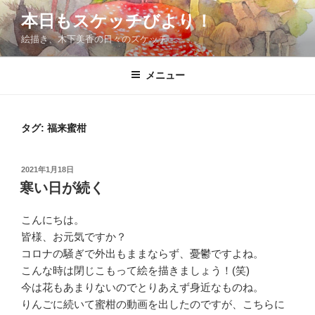
コ
本日もスケッチびより！
ン
絵描き、木下美香の日々のスケッチ
テ
ン
ツ
メニュー
へ
ス
キ
タグ:
福来蜜柑
ッ
プ
投
2021年1月18日
稿
寒い日が続く
日:
こんにちは。
皆様、お元気ですか？
コロナの騒ぎで外出もままならず、憂鬱ですよね。
こんな時は閉じこもって絵を描きましょう！(笑)
今は花もあまりないのでとりあえず身近なものね。
りんごに続いて蜜柑の動画を出したのですが、こちらに