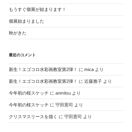
もうすぐ個展が始まります！
個展始まりました
秋がきた
最近のコメント
新生！エゴコロ水彩画教室第2弾！
に
mica
より
新生！エゴコロ水彩画教室第2弾！
に
近藤雅子
より
今年初の桜スケッチ
に
anmitsu
より
今年初の桜スケッチ
に
守田憲司
より
クリスマスリースを描く
に
守田憲司
より