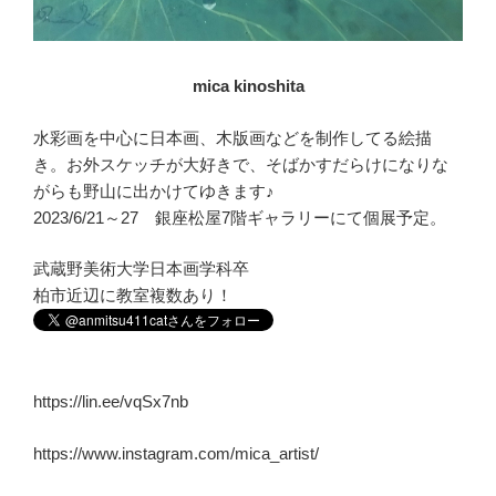
mica kinoshita
水彩画を中心に日本画、木版画などを制作してる絵描
き。お外スケッチが大好きで、そばかすだらけになりな
がらも野山に出かけてゆきます♪
2023/6/21～27 銀座松屋7階ギャラリーにて個展予定。
武蔵野美術大学日本画学科卒
柏市近辺に教室複数あり！
https://lin.ee/vqSx7nb
https://www.instagram.com/mica_artist/