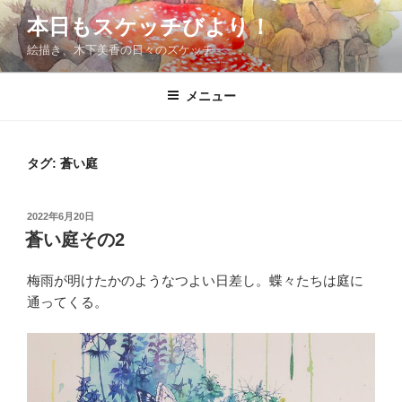
コ
本日もスケッチびより！
ン
絵描き、木下美香の日々のスケッチ
テ
ン
ツ
メニュー
へ
ス
キ
タグ:
蒼い庭
ッ
プ
投
2022年6月20日
稿
蒼い庭その2
日:
梅雨が明けたかのようなつよい日差し。蝶々たちは庭に
通ってくる。