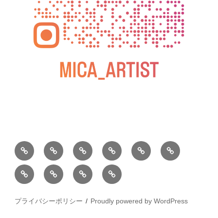
BLOG
教
お
動
過
2025
室
問
画
去
松
松
小
2026
2025
の
い
の
屋
屋
松
年
年
ご
合
個
銀
銀
庵
カ
水
案
わ
展
座
プライバシーポリシー
Proudly powered by WordPress
座
総
レ
彩
内
せ
個