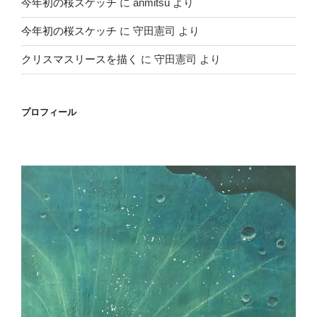
今年初の桜スケッチ
に
anmitsu
より
今年初の桜スケッチ
に
守田憲司
より
クリスマスリースを描く
に
守田憲司
より
プロフィール