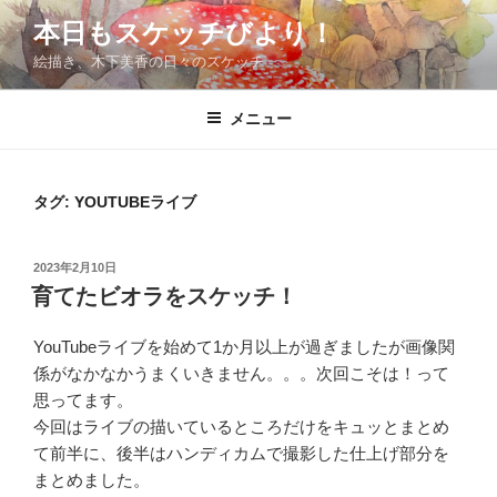
コ
本日もスケッチびより！
ン
絵描き、木下美香の日々のスケッチ
テ
ン
ツ
メニュー
へ
ス
キ
タグ:
YOUTUBEライブ
ッ
プ
投
2023年2月10日
稿
育てたビオラをスケッチ！
日:
YouTubeライブを始めて1か月以上が過ぎましたが画像関
係がなかなかうまくいきません。。。次回こそは！って
思ってます。
今回はライブの描いているところだけをキュッとまとめ
て前半に、後半はハンディカムで撮影した仕上げ部分を
まとめました。