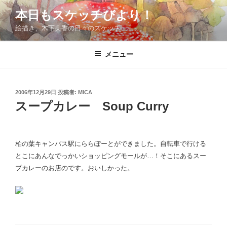
コ
本日もスケッチびより！
ン
絵描き、木下美香の日々のスケッチ
テ
ン
ツ
メニュー
へ
ス
キ
投
2006年12月29日
投稿者:
MICA
稿
ッ
スープカレー Soup Curry
日:
プ
柏の葉キャンパス駅にららぽーとができました。自転車で行ける
とこにあんなでっかいショッピングモールが…！そこにあるスー
プカレーのお店のです。おいしかった。