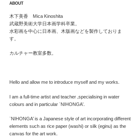
ABOUT
木下美香 Mica Kinoshita
武蔵野美術大学日本画学科卒業。
水彩画を中心に日本画、木版画などを製作しておりま
す。
カルチャー教室多数。
Hello and allow me to introduce myself and my works.
I am a full-time artist and teacher ,specialising in water
colours and in particular `NIHONGA’.
`NIHONGA’ is a Japanese style of art incorporating different
elements such as rice paper (washi) or silk (eginu) as the
canvas for the art work.