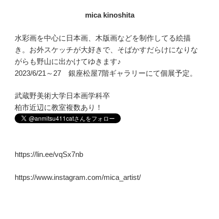
mica kinoshita
水彩画を中心に日本画、木版画などを制作してる絵描
き。お外スケッチが大好きで、そばかすだらけになりな
がらも野山に出かけてゆきます♪
2023/6/21～27 銀座松屋7階ギャラリーにて個展予定。
武蔵野美術大学日本画学科卒
柏市近辺に教室複数あり！
https://lin.ee/vqSx7nb
https://www.instagram.com/mica_artist/