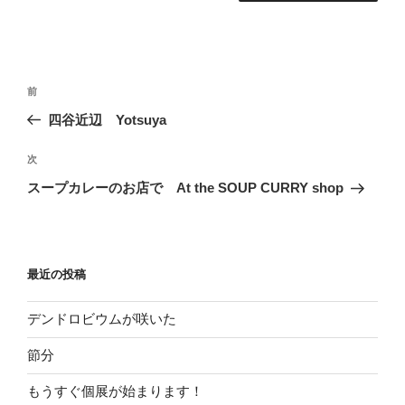
投
過
前
稿
去
四谷近辺 Yotsuya
ナ
の
ビ
投
次
次
稿
ゲ
の
スープカレーのお店で At the SOUP CURRY shop
投
ー
稿
シ
ョ
最近の投稿
ン
デンドロビウムが咲いた
節分
もうすぐ個展が始まります！