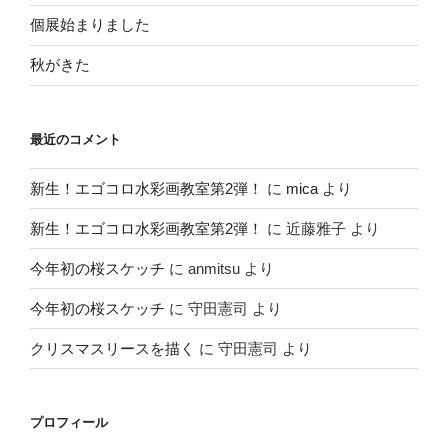
個展始まりました
秋がきた
最近のコメント
新生！エゴコロ水彩画教室第2弾！
に
mica
より
新生！エゴコロ水彩画教室第2弾！
に
近藤雅子
より
今年初の桜スケッチ
に
anmitsu
より
今年初の桜スケッチ
に
守田憲司
より
クリスマスリースを描く
に
守田憲司
より
プロフィール