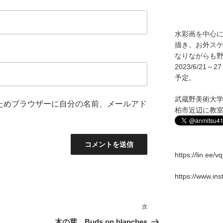
水彩画を中心
描き。お外ス
なりながらも野
2023/6/2
予定。
武蔵野美術大
ためブラウザーに自分の名前、メールアド
柏市近辺に教
https://lin.ee/
https://www.in
次
次
の
木の芽 Buds on blanches