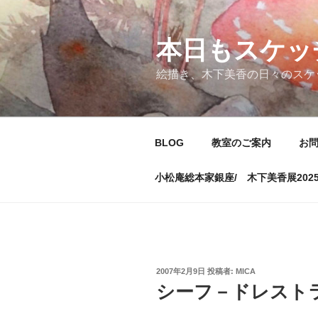
コ
ン
テ
本日もスケッ
ン
絵描き、木下美香の日々のスケ
ツ
へ
ス
キ
BLOG
教室のご案内
お
ッ
プ
小松庵総本家銀座/ 木下美香展202
投
2007年2月9日
投稿者:
MICA
稿
シーフ－ドレストラ
日: