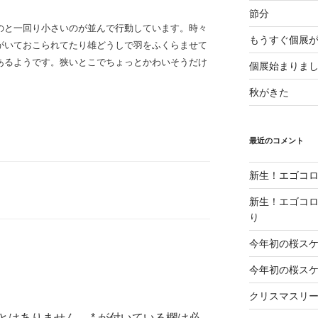
節分
のと一回り小さいのが並んで行動しています。時々
もうすぐ個展
がいておこられてたり雄どうしで羽をふくらませて
あるようです。狭いとこでちょっとかわいそうだけ
個展始まりま
秋がきた
最近のコメント
新生！エゴコロ
新生！エゴコロ
り
今年初の桜ス
今年初の桜ス
クリスマスリ
とはありません。
*
が付いている欄は必