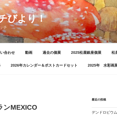
チびより！
ッチ
問い合わせ
動画
過去の個展
2025松屋銀座個展
松
5
2026年カレンダー＆ポストカードセット
2025年 水彩
最近の投稿
ンMEXICO
デンドロビウ