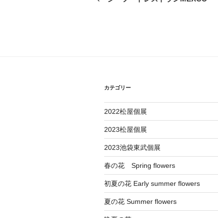
の
ナ
投
ビ
稿
ゲ
ー
シ
カテゴリー
ョ
2022松屋個展
ン
2023松屋個展
2023池袋東武個展
春の花 Spring flowers
初夏の花 Early summer flowers
夏の花 Summer flowers