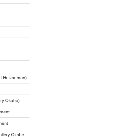
 Heizaemon)
ry Okabe)
tment
ment
lery Okabe