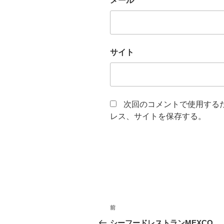
メール
*
サイト
次回のコメントで使用する
レス、サイトを保存する。
投
過
前
稿
去
シーフードレストランMEXCO