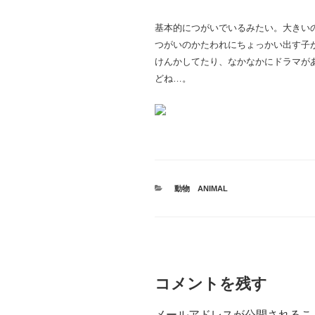
基本的につがいでいるみたい。大きい
つがいのかたわれにちょっかい出す子
けんかしてたり、なかなかにドラマが
どね…。
カ
動物 ANIMAL
テ
ゴ
リ
ー
コメントを残す
メールアドレスが公開されるこ