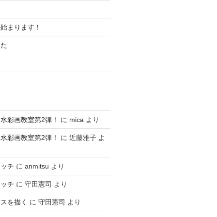
が始まります！
した
水彩画教室第2弾！
に
mica
より
水彩画教室第2弾！
に
近藤雅子
よ
ケッチ
に
anmitsu
より
ケッチ
に
守田憲司
より
ースを描く
に
守田憲司
より