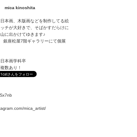
mica kinoshita
に日本画、木版画などを制作してる絵
ケッチが大好きで、そばかすだらけに
山に出かけてゆきます♪
1～27 銀座松屋7階ギャラリーにて個展
学日本画学科卒
室複数あり！
vqSx7nb
stagram.com/mica_artist/