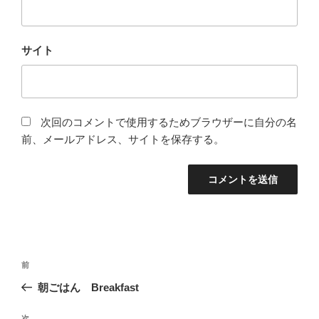
サイト
次回のコメントで使用するためブラウザーに自分の名
前、メールアドレス、サイトを保存する。
投
過
前
稿
去
朝ごはん Breakfast
ナ
の
ビ
投
次