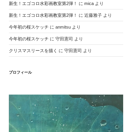
新生！エゴコロ水彩画教室第2弾！
に
mica
より
新生！エゴコロ水彩画教室第2弾！
に
近藤雅子
より
今年初の桜スケッチ
に
anmitsu
より
今年初の桜スケッチ
に
守田憲司
より
クリスマスリースを描く
に
守田憲司
より
プロフィール