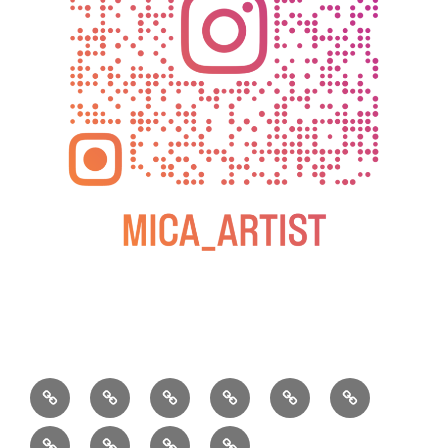
BLOG
教
お
動
過
2025
室
問
画
去
松
松
小
2026
2025
の
い
の
屋