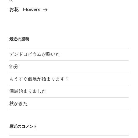
次
稿
ゲ
の
お花 Flowers
投
ー
稿
シ
ョ
最近の投稿
ン
デンドロビウムが咲いた
節分
もうすぐ個展が始まります！
個展始まりました
秋がきた
最近のコメント