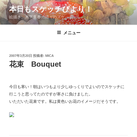
コ
本日もスケッチびより！
ン
絵描き、木下美香の日々のスケッチ
テ
ン
ツ
メニュー
へ
ス
キ
投
2007年3月20日
投稿者:
MICA
稿
ッ
花束 Bouquet
日:
プ
今日も寒い！朝はいつもより少しゆっくりでよいのでスケッチに
行こうと思ってたのですが寒さに負けました。
いただいた花束です。私は黄色いお花のイメージだそうです。