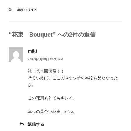
カ
植物 PLANTS
テ
ゴ
リ
ー
“花束 Bouquet” への2件の返信
miki
2007年3月20日 12:35 PM
祝！第？回個展！！
そういえば、ここのスケッチの本物も見たかった
な。
この花束もとてもキレイ。
幸せの黄色い花束、だね。
返信する