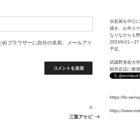
水彩画を中心
描き。お外ス
なりながらも野
2023/6/2
ためブラウザーに自分の名前、メールアド
予定。
武蔵野美術大
柏市近辺に教
https://lin.ee/
次
次
https://www.in
の
三葉アケビ
投
稿