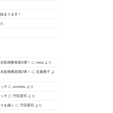
が始まります！
した
水彩画教室第2弾！
に
mica
より
水彩画教室第2弾！
に
近藤雅子
よ
ケッチ
に
anmitsu
より
ケッチ
に
守田憲司
より
ースを描く
に
守田憲司
より