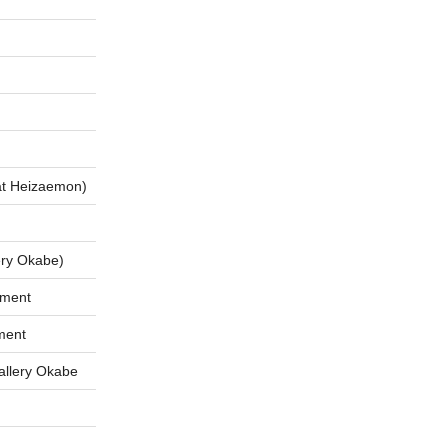
 Heizaemon)
ry Okabe)
tment
ment
lery Okabe