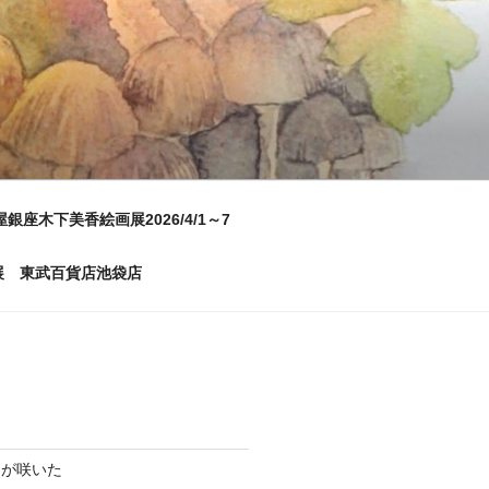
屋銀座木下美香絵画展2026/4/1～7
画展 東武百貨店池袋店
ムが咲いた