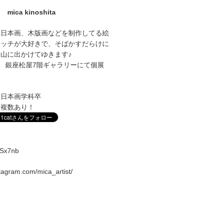
mica kinoshita
に日本画、木版画などを制作してる絵
ケッチが大好きで、そばかすだらけに
山に出かけてゆきます♪
1～27 銀座松屋7階ギャラリーにて個展
学日本画学科卒
室複数あり！
vqSx7nb
stagram.com/mica_artist/