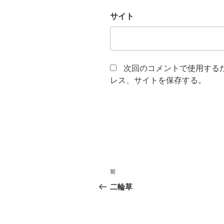
サイト
次回のコメントで使用する
レス、サイトを保存する。
投
過
前
稿
去
二輪草
の
ナ
投
ビ
稿