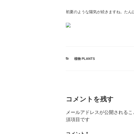
初夏のような陽気が続きますね。たん
カ
植物 PLANTS
テ
ゴ
リ
ー
コメントを残す
メールアドレスが公開されるこ
須項目です
コメント
*