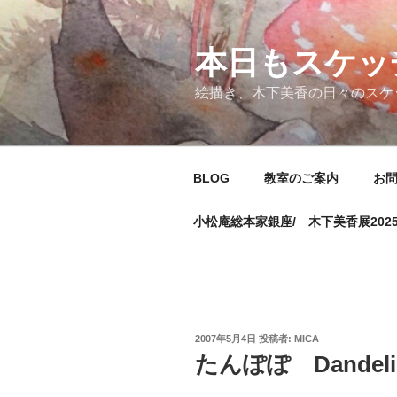
コ
ン
テ
本日もスケッ
ン
絵描き、木下美香の日々のスケ
ツ
へ
ス
キ
BLOG
教室のご案内
お
ッ
プ
小松庵総本家銀座/ 木下美香展202
投
2007年5月4日
投稿者:
MICA
稿
たんぽぽ Dandeli
日: