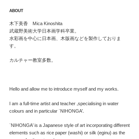
ABOUT
木下美香 Mica Kinoshita
武蔵野美術大学日本画学科卒業。
水彩画を中心に日本画、木版画などを製作しておりま
す。
カルチャー教室多数。
Hello and allow me to introduce myself and my works.
I am a full-time artist and teacher ,specialising in water
colours and in particular `NIHONGA’.
`NIHONGA’ is a Japanese style of art incorporating different
elements such as rice paper (washi) or silk (eginu) as the