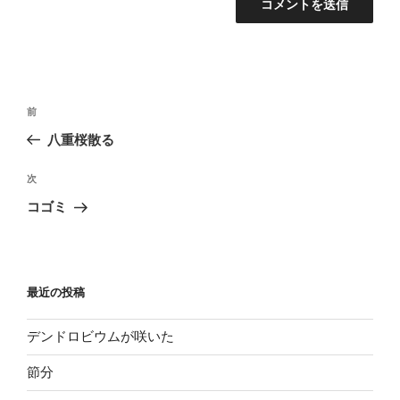
投
過
前
稿
去
八重桜散る
ナ
の
ビ
投
次
次
稿
ゲ
の
コゴミ
投
ー
稿
シ
ョ
最近の投稿
ン
デンドロビウムが咲いた
節分