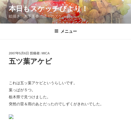
コ
本日もスケッチびより！
ン
絵描き、木下美香の日々のスケッチ
テ
ン
ツ
メニュー
へ
ス
キ
投
2007年5月6日
投稿者:
MICA
稿
ッ
五ツ葉アケビ
日:
プ
これは五ッ葉アケビというらしいです。
葉っぱが５つ。
栃木県で見つけました。
突然の雷＆雨のあとだったのでしずくがきれいでした。