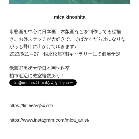
mica kinoshita
水彩画を中心に日本画、木版画などを制作してる絵描
き。お外スケッチが大好きで、そばかすだらけになりな
がらも野山に出かけてゆきます♪
2023/6/21～27 銀座松屋7階ギャラリーにて個展予定。
武蔵野美術大学日本画学科卒
柏市近辺に教室複数あり！
https://lin.ee/vqSx7nb
https://www.instagram.com/mica_artist/