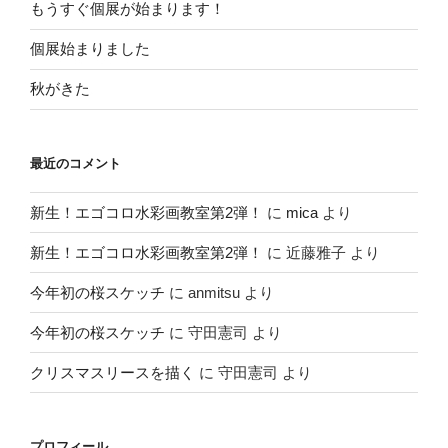
もうすぐ個展が始まります！
個展始まりました
秋がきた
最近のコメント
新生！エゴコロ水彩画教室第2弾！
に
mica
より
新生！エゴコロ水彩画教室第2弾！
に
近藤雅子
より
今年初の桜スケッチ
に
anmitsu
より
今年初の桜スケッチ
に
守田憲司
より
クリスマスリースを描く
に
守田憲司
より
プロフィール