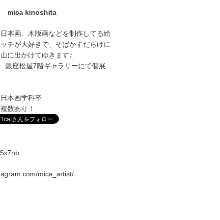
mica kinoshita
に日本画、木版画などを制作してる絵
ケッチが大好きで、そばかすだらけに
山に出かけてゆきます♪
1～27 銀座松屋7階ギャラリーにて個展
学日本画学科卒
室複数あり！
vqSx7nb
stagram.com/mica_artist/