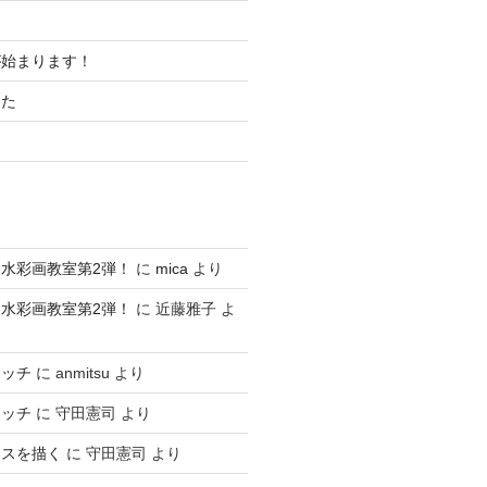
が始まります！
した
水彩画教室第2弾！
に
mica
より
水彩画教室第2弾！
に
近藤雅子
よ
ケッチ
に
anmitsu
より
ケッチ
に
守田憲司
より
ースを描く
に
守田憲司
より