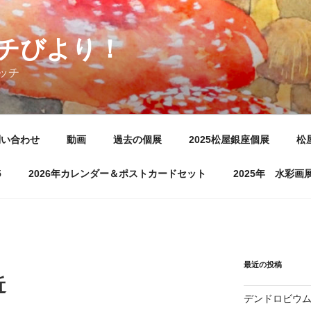
チびより！
ッチ
問い合わせ
動画
過去の個展
2025松屋銀座個展
松
5
2026年カレンダー＆ポストカードセット
2025年 水彩
最近の投稿
近
デンドロビウ