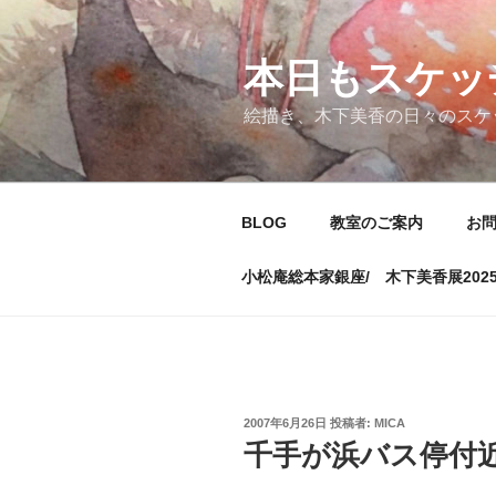
コ
ン
テ
本日もスケッ
ン
絵描き、木下美香の日々のスケ
ツ
へ
ス
キ
BLOG
教室のご案内
お
ッ
プ
小松庵総本家銀座/ 木下美香展202
投
2007年6月26日
投稿者:
MICA
稿
千手が浜バス停付
日: