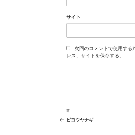
サイト
次回のコメントで使用する
レス、サイトを保存する。
投
過
前
稿
去
ビヨウヤナギ
の
ナ
投