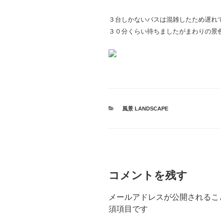
３台しかないバスは混雑したため遅れ
３０分くらい待ちましたがまわりの景
カ
風景 LANDSCAPE
テ
ゴ
リ
ー
コメントを残す
メールアドレスが公開されるこ
須項目です