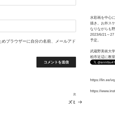
水彩画を中心
描き。お外ス
なりながらも野
2023/6/2
予定。
ためブラウザーに自分の名前、メールアド
武蔵野美術大
柏市近辺に教
https://lin.ee/
https://www.in
次
次
の
ズミ
投
稿