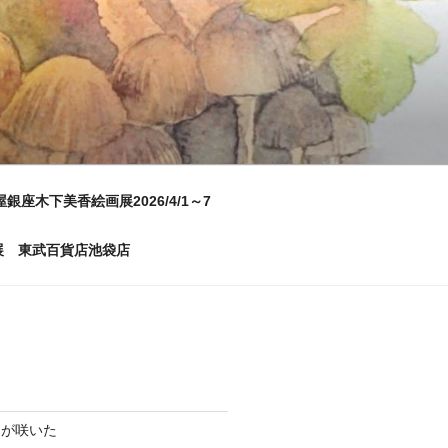
屋銀座木下美香絵画展2026/4/1～7
画展 東武百貨店池袋店
ムが咲いた