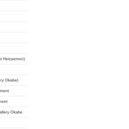
 Heizaemon)
ry Okabe)
tment
ment
lery Okabe