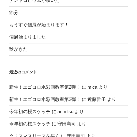
デンドロビウムが咲いた
節分
もうすぐ個展が始まります！
個展始まりました
秋がきた
最近のコメント
新生！エゴコロ水彩画教室第2弾！
に
mica
より
新生！エゴコロ水彩画教室第2弾！
に
近藤雅子
より
今年初の桜スケッチ
に
anmitsu
より
今年初の桜スケッチ
に
守田憲司
より
クリスマスリースを描く
に
守田憲司
より