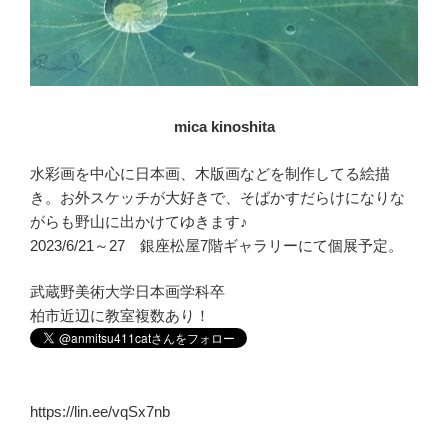
mica kinoshita
水彩画を中心に日本画、木版画などを制作してる絵描
き。お外スケッチが大好きで、そばかすだらけになりな
がらも野山に出かけてゆきます♪
2023/6/21～27 銀座松屋7階ギャラリーにて個展予定。
武蔵野美術大学日本画学科卒
柏市近辺に教室複数あり！
https://lin.ee/vqSx7nb