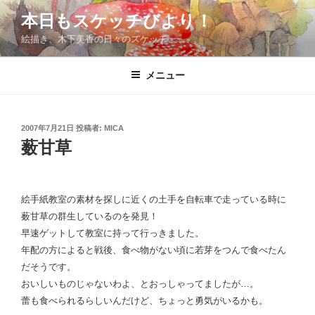
コ
本日もスケッチびより！
ン
絵描き、木下美香の日々のスケッチ
テ
ン
ツ
メニュー
へ
ス
キ
投
2007年7月21日
投稿者:
MICA
稿
ッ
薮甘草
日:
プ
絵手紙教室の素材を探しに近くの土手を自転車で走っている時に
薮甘草の群生しているのを発見！
早速ゲットして教室に持って行っきました。
年配の方によると戦後、食べ物がない頃に若芽をつんで食べたん
だそうです。
おいしいものじゃないわよ、とおっしゃってましたが…。
蕾も食べられるらしいんだけど、ちょっと勇気がいるかも。