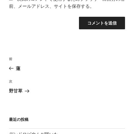
前、メールアドレス、サイトを保存する。
投
過
前
稿
去
蓮
ナ
の
ビ
投
次
次
稿
ゲ
の
野甘草
投
ー
稿
シ
ョ
最近の投稿
ン