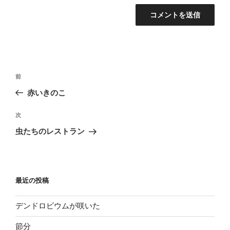
投
過
前
稿
去
赤いきのこ
ナ
の
ビ
投
次
次
稿
ゲ
の
虫たちのレストラン
投
ー
稿
シ
ョ
最近の投稿
ン
デンドロビウムが咲いた
節分