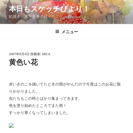
コ
本日もスケッチびより！
ン
絵描き、木下美香の日々のスケッチ
テ
ン
ツ
メニュー
へ
ス
キ
投
2007年9月4日
投稿者:
MICA
稿
ッ
黄色い花
日:
プ
赤いきのこを描いてたときの雨がやんだので今度はこのお花に取
りかかりました。
虫たちもこの時とばかり集まってきます。
色を塗り始めたところでまた雨！
すっかり寒くなってしまいました。