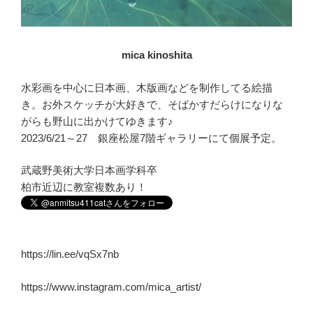
mica kinoshita
水彩画を中心に日本画、木版画などを制作してる絵描
き。お外スケッチが大好きで、そばかすだらけになりな
がらも野山に出かけてゆきます♪
2023/6/21～27 銀座松屋7階ギャラリーにて個展予定。
武蔵野美術大学日本画学科卒
柏市近辺に教室複数あり！
https://lin.ee/vqSx7nb
https://www.instagram.com/mica_artist/