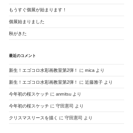
もうすぐ個展が始まります！
個展始まりました
秋がきた
最近のコメント
新生！エゴコロ水彩画教室第2弾！
に
mica
より
新生！エゴコロ水彩画教室第2弾！
に
近藤雅子
より
今年初の桜スケッチ
に
anmitsu
より
今年初の桜スケッチ
に
守田憲司
より
クリスマスリースを描く
に
守田憲司
より