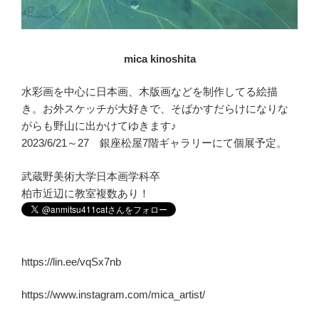
mica kinoshita
水彩画を中心に日本画、木版画などを制作してる絵描
き。お外スケッチが大好きで、そばかすだらけになりな
がらも野山に出かけてゆきます♪
2023/6/21～27 銀座松屋7階ギャラリーにて個展予定。
武蔵野美術大学日本画学科卒
柏市近辺に教室複数あり！
https://lin.ee/vqSx7nb
https://www.instagram.com/mica_artist/