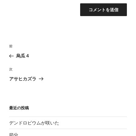
投
過
前
稿
去
烏瓜４
ナ
の
ビ
投
次
次
稿
ゲ
の
アサヒカズラ
投
ー
稿
シ
ョ
最近の投稿
ン
デンドロビウムが咲いた
節分