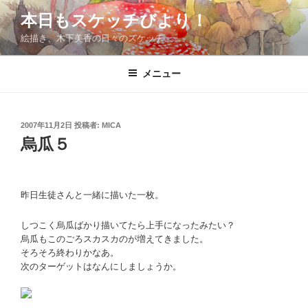
コ
本日もスケッチびより！
ン
絵描き、木下美香の日々のスケッチ
テ
ン
ツ
メニュー
へ
ス
キ
投
2007年11月2日
投稿者:
MICA
稿
ッ
烏瓜５
日:
プ
昨日生徒さんと一緒に描いた一枚。
しつこく烏瓜ばかり描いてたら上手になったみたい？
烏瓜もこのごろスカスカのが増えてきました。
そろそろ終わりかなあ。
次のターゲットはなんにしましょうか。