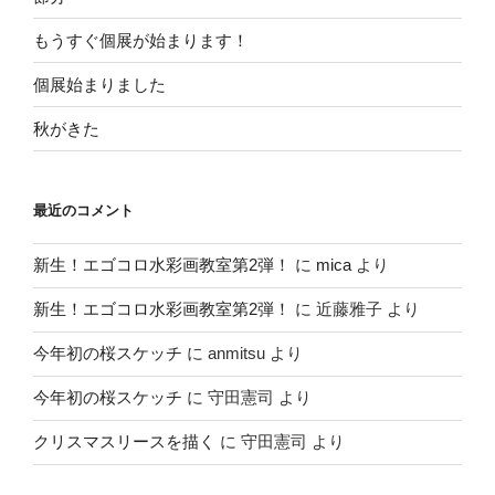
もうすぐ個展が始まります！
個展始まりました
秋がきた
最近のコメント
新生！エゴコロ水彩画教室第2弾！
に
mica
より
新生！エゴコロ水彩画教室第2弾！
に
近藤雅子
より
今年初の桜スケッチ
に
anmitsu
より
今年初の桜スケッチ
に
守田憲司
より
クリスマスリースを描く
に
守田憲司
より