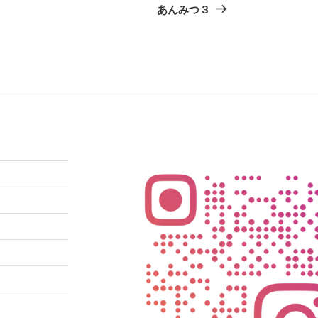
の
あんみつ３
投
稿