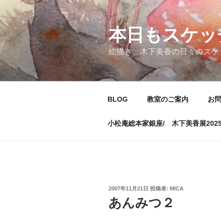
コ
ン
テ
本日もスケッ
ン
絵描き、木下美香の日々のスケ
ツ
へ
ス
キ
BLOG
教室のご案内
お
ッ
プ
小松庵総本家銀座/ 木下美香展202
投
2007年11月21日
投稿者:
MICA
稿
あんみつ２
日: