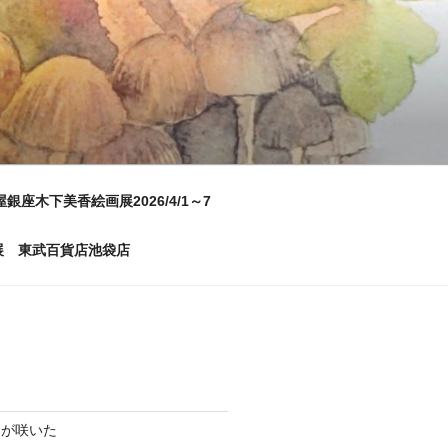
屋銀座木下美香絵画展2026/4/1～7
画展 東武百貨店池袋店
ムが咲いた