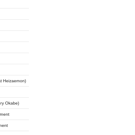
 Heizaemon)
ry Okabe)
tment
ment