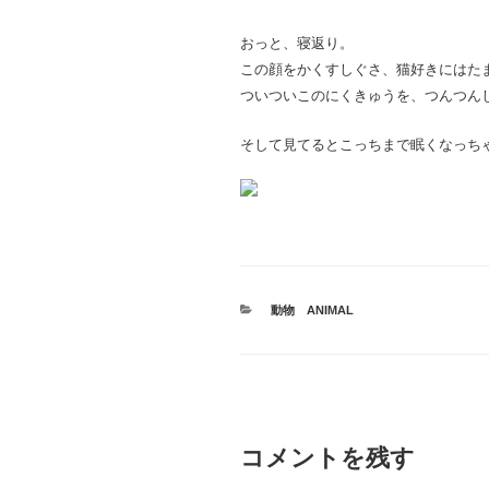
おっと、寝返り。
この顔をかくすしぐさ、猫好きにはた
ついついこのにくきゅうを、つんつん
そして見てるとこっちまで眠くなっち
カ
動物 ANIMAL
テ
ゴ
リ
ー
コメントを残す