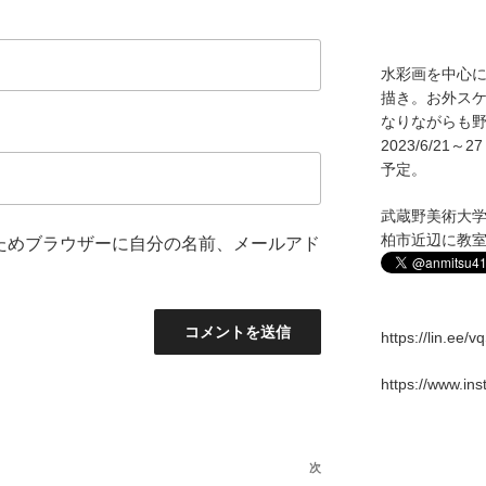
水彩画を中心
描き。お外ス
なりながらも野
2023/6/2
予定。
武蔵野美術大
柏市近辺に教
ためブラウザーに自分の名前、メールアド
https://lin.ee/
https://www.in
次
次