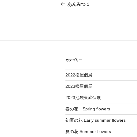
稿
去
あんみつ１
の
ナ
投
ビ
稿
ゲ
ー
シ
カテゴリー
ョ
2022松屋個展
ン
2023松屋個展
2023池袋東武個展
春の花 Spring flowers
初夏の花 Early summer flowers
夏の花 Summer flowers