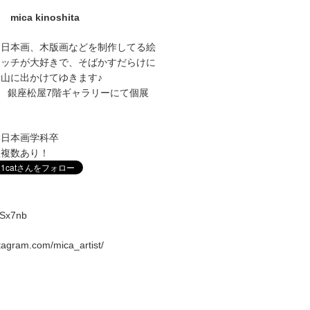
mica kinoshita
に日本画、木版画などを制作してる絵
ケッチが大好きで、そばかすだらけに
山に出かけてゆきます♪
1～27 銀座松屋7階ギャラリーにて個展
学日本画学科卒
室複数あり！
vqSx7nb
stagram.com/mica_artist/