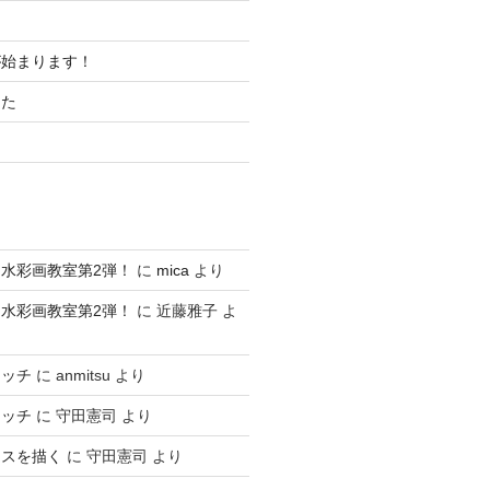
が始まります！
した
水彩画教室第2弾！
に
mica
より
水彩画教室第2弾！
に
近藤雅子
よ
ケッチ
に
anmitsu
より
ケッチ
に
守田憲司
より
ースを描く
に
守田憲司
より