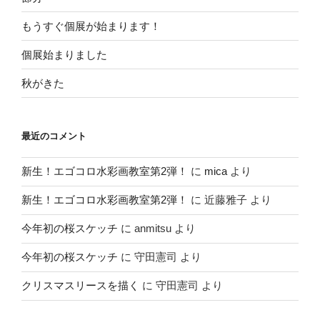
もうすぐ個展が始まります！
個展始まりました
秋がきた
最近のコメント
新生！エゴコロ水彩画教室第2弾！
に
mica
より
新生！エゴコロ水彩画教室第2弾！
に
近藤雅子
より
今年初の桜スケッチ
に
anmitsu
より
今年初の桜スケッチ
に
守田憲司
より
クリスマスリースを描く
に
守田憲司
より