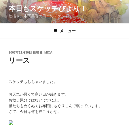
コ
本日もスケッチびより！
ン
絵描き、木下美香の日々のスケッチ
テ
ン
ツ
メニュー
へ
ス
キ
投
2007年11月30日
投稿者:
MICA
稿
ッ
リース
日:
プ
スケッチもしちゃいました。
お天気が悪くて寒い日が続きます。
お散歩気分ではないですねえ。
猫たちもぬくぬくお布団にもぐりこんで眠っています。
さて、今日は何を描こうかな。