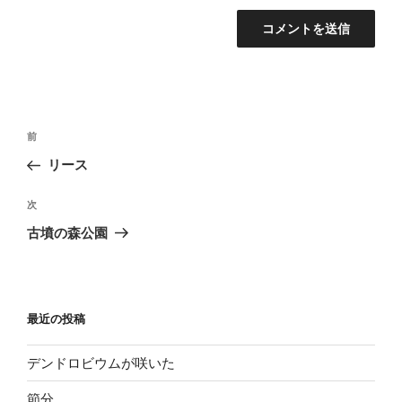
投
過
前
稿
去
リース
ナ
の
ビ
投
次
次
稿
ゲ
の
古墳の森公園
投
ー
稿
シ
ョ
最近の投稿
ン
デンドロビウムが咲いた
節分