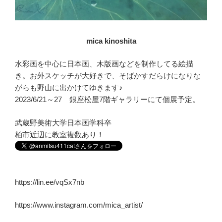
mica kinoshita
水彩画を中心に日本画、木版画などを制作してる絵描
き。お外スケッチが大好きで、そばかすだらけになりな
がらも野山に出かけてゆきます♪
2023/6/21～27 銀座松屋7階ギャラリーにて個展予定。
武蔵野美術大学日本画学科卒
柏市近辺に教室複数あり！
https://lin.ee/vqSx7nb
https://www.instagram.com/mica_artist/