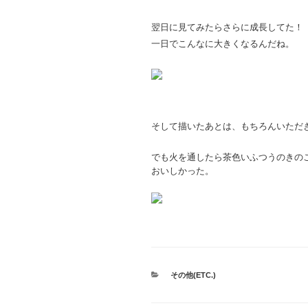
翌日に見てみたらさらに成長してた！
一日でこんなに大きくなるんだね。
そして描いたあとは、もちろんいただ
でも火を通したら茶色いふつうのきの
おいしかった。
カ
その他(ETC.)
テ
ゴ
リ