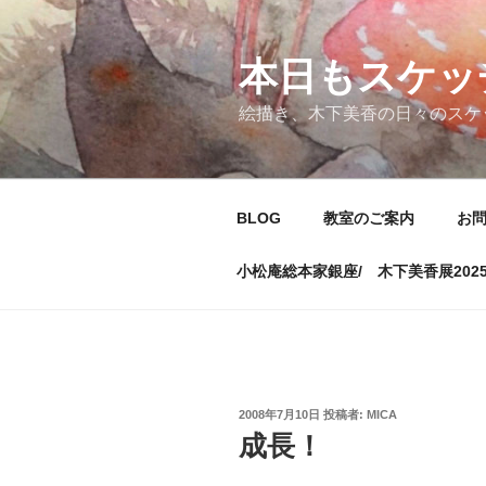
コ
ン
テ
本日もスケッ
ン
絵描き、木下美香の日々のスケ
ツ
へ
ス
キ
BLOG
教室のご案内
お
ッ
プ
小松庵総本家銀座/ 木下美香展202
投
2008年7月10日
投稿者:
MICA
稿
成長！
日: