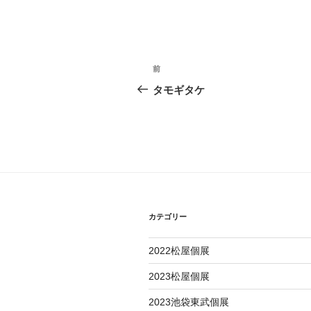
投
過
前
稿
去
タモギタケ
の
ナ
投
ビ
稿
ゲ
ー
シ
カテゴリー
ョ
2022松屋個展
ン
2023松屋個展
2023池袋東武個展