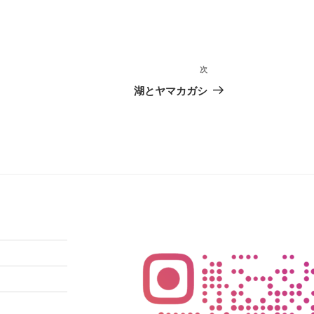
次
次
の
湖とヤマカガシ
投
稿