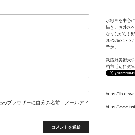
水彩画を中心
描き。お外ス
なりながらも野
2023/6/2
予定。
武蔵野美術大
柏市近辺に教
https://lin.ee/
ためブラウザーに自分の名前、メールアド
https://www.in