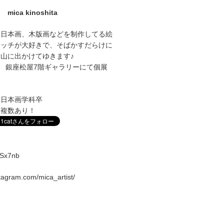
mica kinoshita
に日本画、木版画などを制作してる絵
ケッチが大好きで、そばかすだらけに
山に出かけてゆきます♪
1～27 銀座松屋7階ギャラリーにて個展
学日本画学科卒
室複数あり！
vqSx7nb
stagram.com/mica_artist/