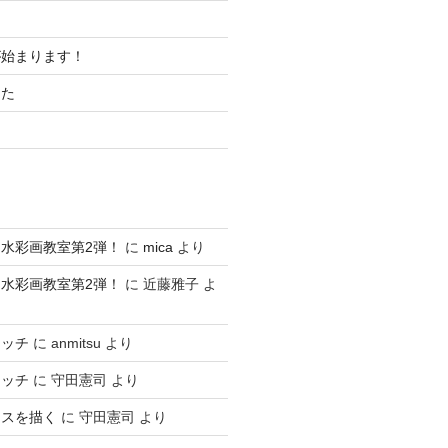
が始まります！
した
水彩画教室第2弾！
に
mica
より
水彩画教室第2弾！
に
近藤雅子
よ
ケッチ
に
anmitsu
より
ケッチ
に
守田憲司
より
ースを描く
に
守田憲司
より