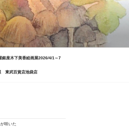
屋銀座木下美香絵画展2026/4/1～7
画展 東武百貨店池袋店
ムが咲いた