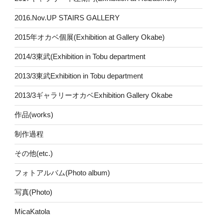
2016.Nov.UP STAIRS GALLERY
2015年オカベ個展(Exhibition at Gallery Okabe)
2014/3東武(Exhibition in Tobu department
2013/3東武Exhibition in Tobu department
2013/3ギャラリーオカベExhibition Gallery Okabe
作品(works)
制作過程
その他(etc.)
フォトアルバム(Photo album)
写真(Photo)
MicaKatola