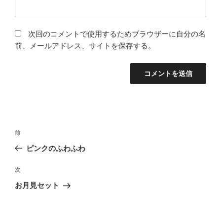
次回のコメントで使用するためブラウザーに自分の名
前、メールアドレス、サイトを保存する。
投
過
前
稿
去
ピンクのふわふわ
ナ
の
ビ
投
次
次
稿
ゲ
の
お月見セット
投
ー
稿
シ