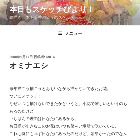
コ
本日もスケッチびより！
ン
絵描き、木下美香の日々のスケッチ
テ
ン
ツ
メニュー
へ
ス
キ
投
2008年9月17日
投稿者:
MICA
稿
ッ
オミナエシ
日:
プ
毎年描こう描こうとおもいながら描かないできたお花。
ついにスケッチ！
なぜいつも描けないできたかというと、小花で難しいというのも
あるのだけど
いちばんの理由は日なたにあるから。
お日様がすきなこのお花はいつも暑～い場所で咲いている。
これも例にもれず日なたにあったのだけど、朝早かったのでなん