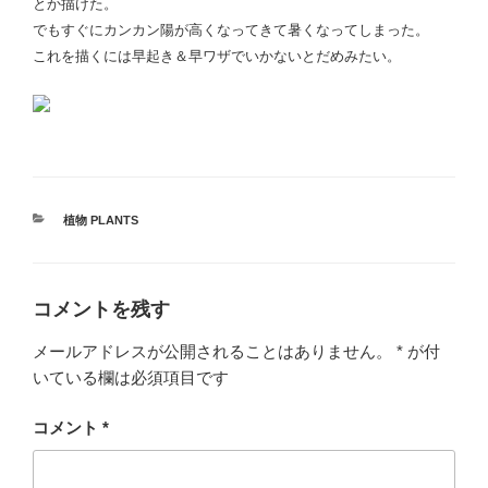
とか描けた。
でもすぐにカンカン陽が高くなってきて暑くなってしまった。
これを描くには早起き＆早ワザでいかないとだめみたい。
カ
植物 PLANTS
テ
ゴ
リ
ー
コメントを残す
メールアドレスが公開されることはありません。
*
が付
いている欄は必須項目です
コメント
*