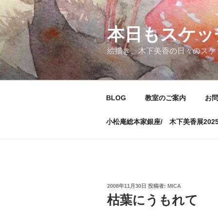
コ
ン
テ
本日もスケッ
ン
絵描き、木下美香の日々のスケ
ツ
へ
ス
キ
BLOG
教室のご案内
お
ッ
プ
小松庵総本家銀座/ 木下美香展202
投
2008年11月30日
投稿者:
MICA
稿
枯葉にうもれて
日: