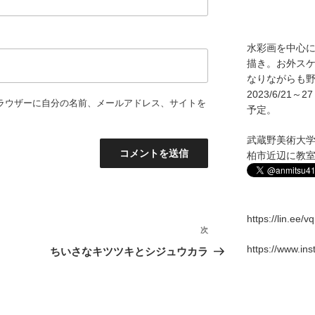
水彩画を中心
描き。お外ス
なりながらも野
2023/6/2
ラウザーに自分の名前、メールアドレス、サイトを
予定。
武蔵野美術大
柏市近辺に教
https://lin.ee/
次
次
の
https://www.in
ちいさなキツツキとシジュウカラ
投
稿