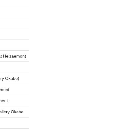
 Heizaemon)
ry Okabe)
tment
ment
lery Okabe