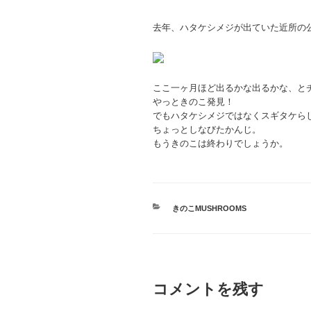
去年、ハタケシメジが出ていた近所の
ここ一ヶ月ほど出るかな出るかな、と
やっときのこ発見！
でもハタケシメジではなくスギタケら
ちょっとしなびたかんじ。
もうきのこは終わりでしょうか。
カ
きのこMUSHROOMS
テ
ゴ
リ
ー
コメントを残す