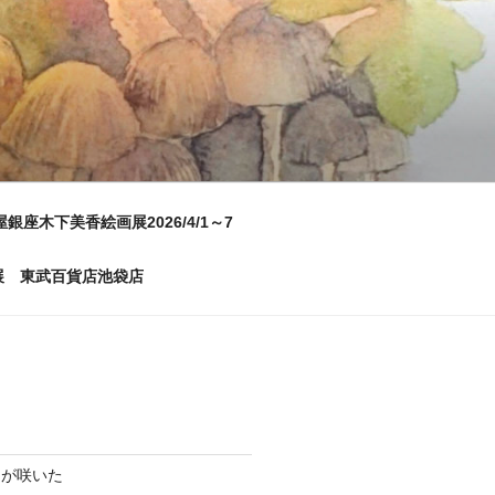
屋銀座木下美香絵画展2026/4/1～7
画展 東武百貨店池袋店
ムが咲いた