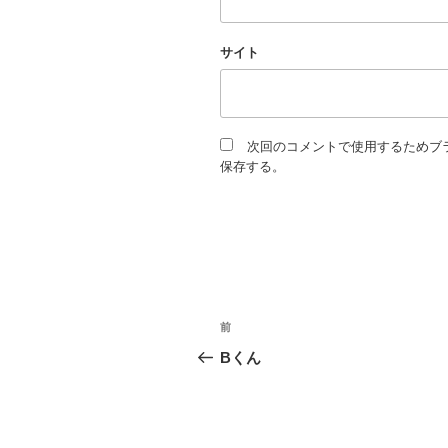
サイト
次回のコメントで使用するためブ
保存する。
投
過
前
去
稿
Bくん
の
ナ
投
稿
ビ