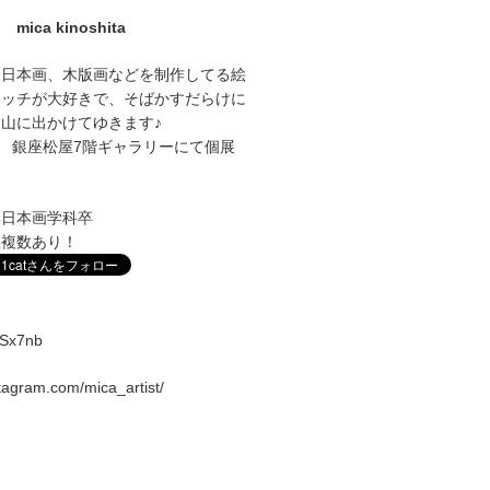
mica kinoshita
に日本画、木版画などを制作してる絵
ケッチが大好きで、そばかすだらけに
山に出かけてゆきます♪
1～27 銀座松屋7階ギャラリーにて個展
学日本画学科卒
室複数あり！
vqSx7nb
stagram.com/mica_artist/