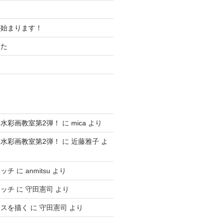
が始まります！
した
水彩画教室第2弾！
に
mica
より
水彩画教室第2弾！
に
近藤雅子
よ
ケッチ
に
anmitsu
より
ケッチ
に
守田憲司
より
ースを描く
に
守田憲司
より