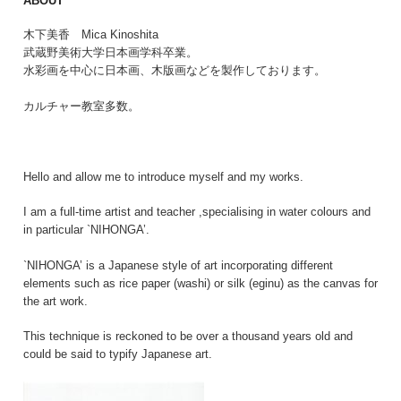
ABOUT
木下美香 Mica Kinoshita
武蔵野美術大学日本画学科卒業。
水彩画を中心に日本画、木版画などを製作しております。
カルチャー教室多数。
Hello and allow me to introduce myself and my works.
I am a full-time artist and teacher ,specialising in water colours and
in particular `NIHONGA’.
`NIHONGA’ is a Japanese style of art incorporating different
elements such as rice paper (washi) or silk (eginu) as the canvas for
the art work.
This technique is reckoned to be over a thousand years old and
could be said to typify Japanese art.