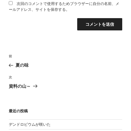
次回のコメントで使用するためブラウザーに自分の名前、メ
ールアドレス、サイトを保存する。
投
過
前
稿
去
夏の味
の
ナ
投
次
ビ
次
稿
の
ゲ
資料の山～
投
ー
稿
シ
ョ
最近の投稿
ン
デンドロビウムが咲いた