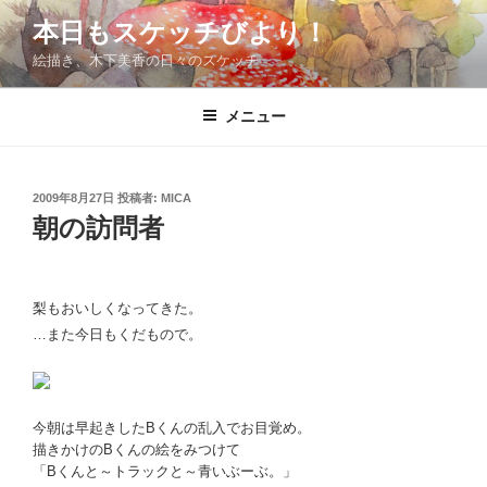
コ
本日もスケッチびより！
ン
絵描き、木下美香の日々のスケッチ
テ
ン
ツ
メニュー
へ
ス
キ
投
2009年8月27日
投稿者:
MICA
稿
ッ
朝の訪問者
日:
プ
梨もおいしくなってきた。
…また今日もくだもので。
今朝は早起きしたBくんの乱入でお目覚め。
描きかけのBくんの絵をみつけて
「Bくんと～トラックと～青いぶーぶ。」