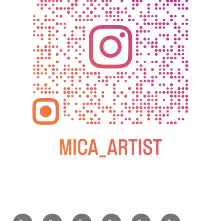
BLOG
教
お
動
過
2025