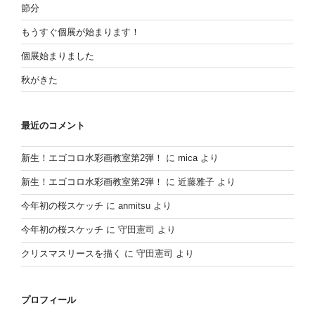
節分
もうすぐ個展が始まります！
個展始まりました
秋がきた
最近のコメント
新生！エゴコロ水彩画教室第2弾！
に
mica
より
新生！エゴコロ水彩画教室第2弾！
に
近藤雅子
より
今年初の桜スケッチ
に
anmitsu
より
今年初の桜スケッチ
に
守田憲司
より
クリスマスリースを描く
に
守田憲司
より
プロフィール