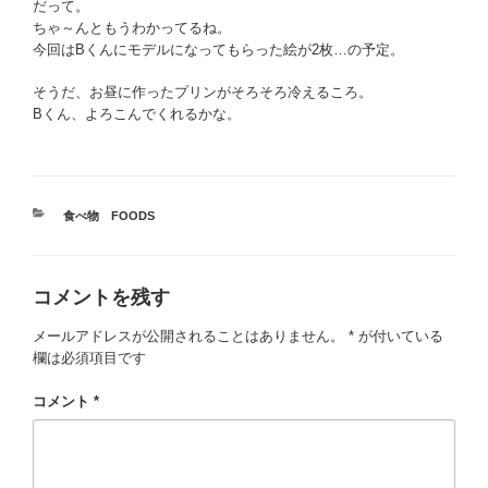
だって。
ちゃ～んともうわかってるね。
今回はBくんにモデルになってもらった絵が2枚…の予定。
そうだ、お昼に作ったプリンがそろそろ冷えるころ。
Bくん、よろこんでくれるかな。
カ
食べ物 FOODS
テ
ゴ
リ
コメントを残す
ー
メールアドレスが公開されることはありません。
*
が付いている
欄は必須項目です
コメント
*