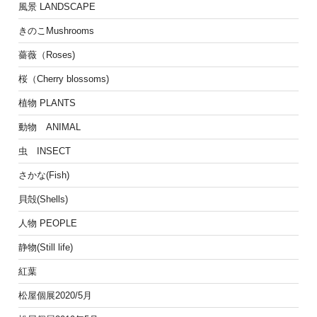
風景 LANDSCAPE
きのこMushrooms
薔薇（Roses)
桜（Cherry blossoms)
植物 PLANTS
動物 ANIMAL
虫 INSECT
さかな(Fish)
貝殻(Shells)
人物 PEOPLE
静物(Still life)
紅葉
松屋個展2020/5月