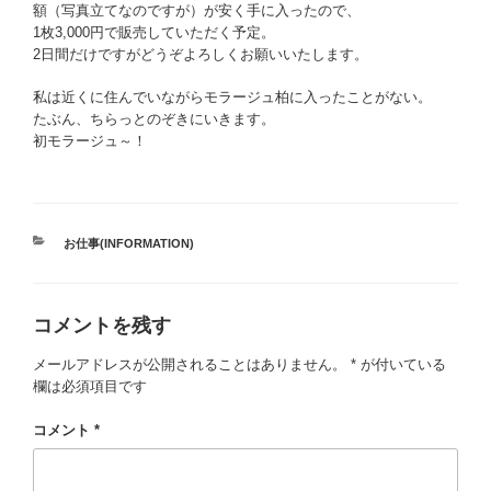
額（写真立てなのですが）が安く手に入ったので、
1枚3,000円で販売していただく予定。
2日間だけですがどうぞよろしくお願いいたします。
私は近くに住んでいながらモラージュ柏に入ったことがない。
たぶん、ちらっとのぞきにいきます。
初モラージュ～！
カ
お仕事(INFORMATION)
テ
ゴ
リ
コメントを残す
ー
メールアドレスが公開されることはありません。
*
が付いている
欄は必須項目です
コメント
*