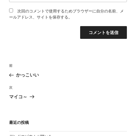
次回のコメントで使用するためブラウザーに自分の名前、メ
ールアドレス、サイトを保存する。
投
過
前
稿
去
かっこいい
の
ナ
投
次
ビ
次
稿
の
ゲ
マイコ～
投
ー
稿
シ
ョ
最近の投稿
ン