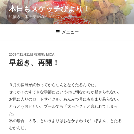
コ
本日もスケッチびより！
ン
絵描き、木下美香の日々のスケッチ
テ
ン
ツ
メニュー
へ
ス
キ
投
2009年11月11日
投稿者:
MICA
稿
ッ
早起き、再開！
日:
プ
９月の個展が終わってからなんとなくたるんでた。
せっかくのすてきな季節だというのに朝なかなか起きられない。
お気に入りのロードサイクル、あんみつ号にもあまり乗らない。
とうとうおととい、プールでも「太った？」と言われてしまっ
た。
私の場合 太る、というよりはおなかまわりが ぽよん、とたる
むかんじ。