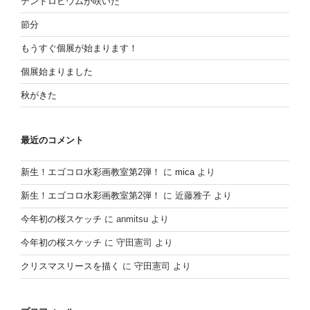
デンドロビウムが咲いた
節分
もうすぐ個展が始まります！
個展始まりました
秋がきた
最近のコメント
新生！エゴコロ水彩画教室第2弾！
に
mica
より
新生！エゴコロ水彩画教室第2弾！
に
近藤雅子
より
今年初の桜スケッチ
に
anmitsu
より
今年初の桜スケッチ
に
守田憲司
より
クリスマスリースを描く
に
守田憲司
より