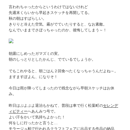
言われちゃったからというわけではないけれど
先週末くらいから早起きスケッチを再開してる。
秋の朝はすばらしい。
きりりと冷えた空気、霧がでていたりすると、なお素敵。
なんでいままでさぼっちゃったのか、後悔してしまう～！
朝露にしめったガマズミの実。
朝のしっとりとしたかんじ、でているでしょうか。
でもこれやると、朝ごはん２回食べたくなっちゃうんだよね～。
ますますぽよん、になりそ！
今日は雨が降ってしまったので残念ながら早朝スケッチはお休
み。
昨日はぷよぷよ退治もかねて、普段は車で行く松葉町の
セレンデ
ィピティー
へあんみつ号で。
よい汗をかいて気持ちよかった！
何をしに行ったかと言うと…
モラージュ柏
で行われるクラフトフェアに出品する作品の納品