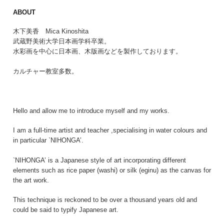
ABOUT
木下美香 Mica Kinoshita
武蔵野美術大学日本画学科卒業。
水彩画を中心に日本画、木版画などを製作しております。
カルチャー教室多数。
Hello and allow me to introduce myself and my works.
I am a full-time artist and teacher ,specialising in water colours and
in particular `NIHONGA’.
`NIHONGA’ is a Japanese style of art incorporating different
elements such as rice paper (washi) or silk (eginu) as the canvas for
the art work.
This technique is reckoned to be over a thousand years old and
could be said to typify Japanese art.