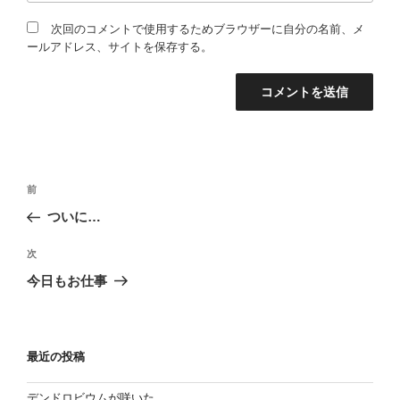
次回のコメントで使用するためブラウザーに自分の名前、メ
ールアドレス、サイトを保存する。
投
過
前
稿
去
ついに…
の
ナ
投
次
ビ
次
稿
の
ゲ
今日もお仕事
投
ー
稿
シ
ョ
最近の投稿
ン
デンドロビウムが咲いた