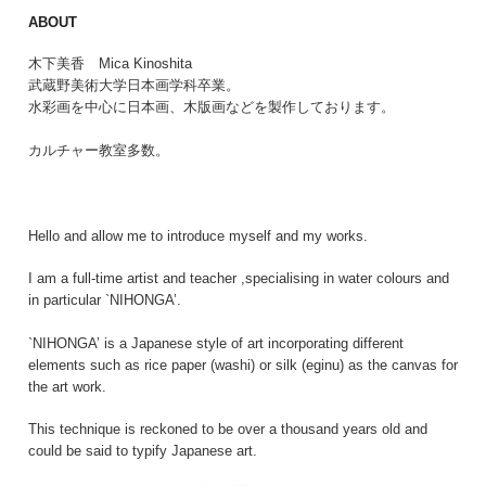
ABOUT
木下美香 Mica Kinoshita
武蔵野美術大学日本画学科卒業。
水彩画を中心に日本画、木版画などを製作しております。
カルチャー教室多数。
Hello and allow me to introduce myself and my works.
I am a full-time artist and teacher ,specialising in water colours and
in particular `NIHONGA’.
`NIHONGA’ is a Japanese style of art incorporating different
elements such as rice paper (washi) or silk (eginu) as the canvas for
the art work.
This technique is reckoned to be over a thousand years old and
could be said to typify Japanese art.