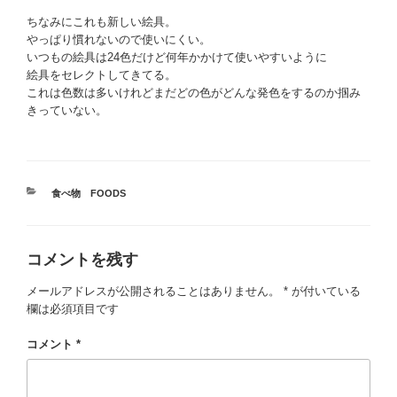
ちなみにこれも新しい絵具。
やっぱり慣れないので使いにくい。
いつもの絵具は24色だけど何年かかけて使いやすいように
絵具をセレクトしてきてる。
これは色数は多いけれどまだどの色がどんな発色をするのか掴み
きっていない。
カ
食べ物 FOODS
テ
ゴ
リ
コメントを残す
ー
メールアドレスが公開されることはありません。
*
が付いている
欄は必須項目です
コメント
*