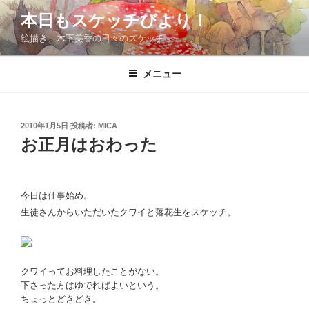
コ
本日もスケッチびより！
ン
絵描き、木下美香の日々のスケッチ
テ
ン
ツ
メニュー
へ
ス
キ
投
2010年1月5日
投稿者:
MICA
稿
ッ
お正月はおわった
日:
プ
今日は仕事始め。
生徒さんからいただいたクワイと落花生をスケッチ。
クワイってお料理したことがない。
下さった方はゆでればよいという。
ちょっとどきどき。