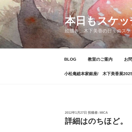
コ
ン
テ
本日もスケッ
ン
絵描き、木下美香の日々のスケ
ツ
へ
ス
キ
BLOG
教室のご案内
お
ッ
プ
小松庵総本家銀座/ 木下美香展202
投
2012年1月27日
投稿者:
MICA
稿
詳細はのちほど。
日: