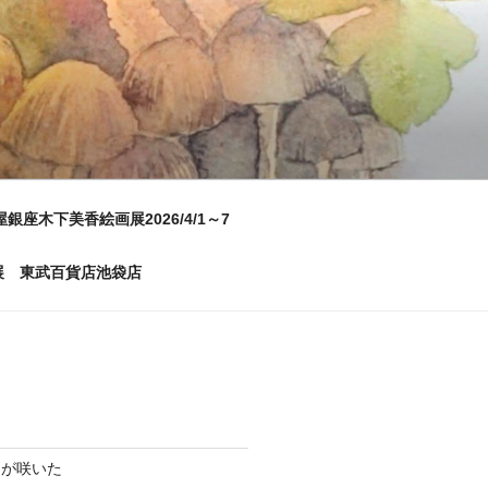
屋銀座木下美香絵画展2026/4/1～7
画展 東武百貨店池袋店
ムが咲いた