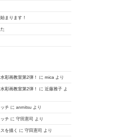
が始まります！
した
水彩画教室第2弾！
に
mica
より
水彩画教室第2弾！
に
近藤雅子
よ
ケッチ
に
anmitsu
より
ケッチ
に
守田憲司
より
ースを描く
に
守田憲司
より