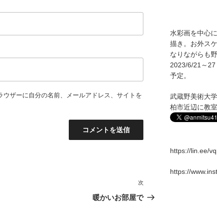
水彩画を中心
描き。お外ス
なりながらも野
2023/6/2
予定。
ラウザーに自分の名前、メールアドレス、サイトを
武蔵野美術大
柏市近辺に教
https://lin.ee/
https://www.in
次
次
の
暖かいお部屋で
投
稿