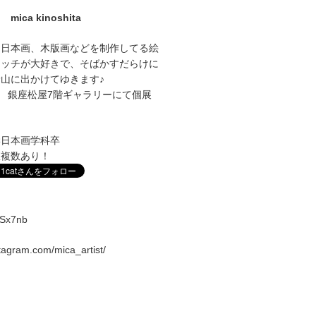
mica kinoshita
に日本画、木版画などを制作してる絵
ケッチが大好きで、そばかすだらけに
山に出かけてゆきます♪
1～27 銀座松屋7階ギャラリーにて個展
学日本画学科卒
室複数あり！
vqSx7nb
stagram.com/mica_artist/