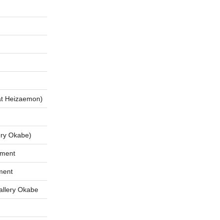
 Heizaemon)
ry Okabe)
tment
ment
lery Okabe