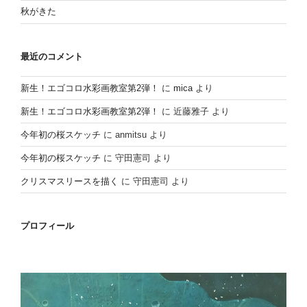
秋がきた
最近のコメント
新生！エゴコロ水彩画教室第2弾！
に
mica
より
新生！エゴコロ水彩画教室第2弾！
に
近藤雅子
より
今年初の桜スケッチ
に
anmitsu
より
今年初の桜スケッチ
に
守田憲司
より
クリスマスリースを描く
に
守田憲司
より
プロフィール