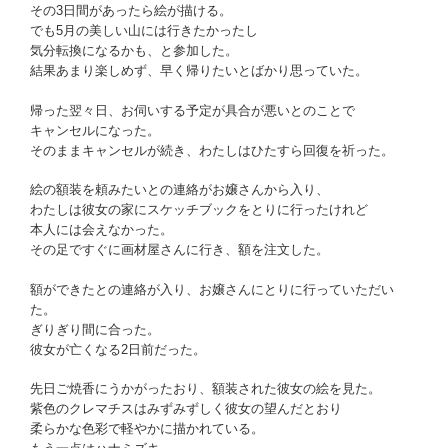
その3日間があったら絵が描ける。
でも5月の美しい山には行きたかったし
気分転換になるかも、と参加した。
結果あまり楽しめず、早く帰りたいとばかり思っていた。
帰った翌々日、お伺いする予定が具合が悪いとのことで
キャンセルになった。
そのままキャンセルが続き、わたしはひたすら回復を祈った。
絵の額装を頼みたいとの連絡がお嬢さんから入り、
わたしは彼女の家にスケッチブックをとりに行ったけれど
本人には会えなかった。
その足ですぐに画材屋さんに行き、額を注文した。
額ができたとの連絡が入り、お嬢さんにとりに行っていただい
た。
ぎりぎり間に合った。
彼女が亡くなる2日前だった。
先日ご焼香にうかがったおり、額装された彼女の絵を見た。
紫色のクレマチスはみずみずしく彼女の望んだとおり
柔らかな色彩で軽やかに描かれている。