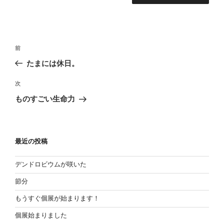
投
過
前
稿
去
たまには休日。
の
ナ
投
次
ビ
次
稿
の
ゲ
ものすごい生命力
投
ー
稿
シ
ョ
最近の投稿
ン
デンドロビウムが咲いた
節分
もうすぐ個展が始まります！
個展始まりました