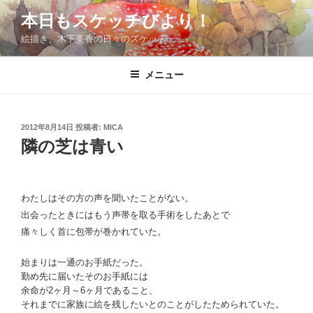
コ
本日もスケッチびより！
ン
絵描き、木下美香の日々のスケッチ
テ
ン
ツ
メニュー
へ
ス
キ
投
2012年8月14日
投稿者:
MICA
稿
ッ
隣の芝は青い
日:
プ
わたしはその方の声を聞いたことがない。
出会ったときにはもう声帯を取る手術をしたあとで
痛々しく首に包帯が巻かれていた。
始まりは一通のお手紙だった。
勤め先に届いたそのお手紙には
余命が2ヶ月～6ヶ月であること、
それまでに家族に絵を残したいとのことがしたためられていた。