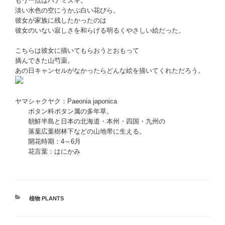
もう一点はハナミズキ。
淡い水色の空にうかぶ白い花びら。
彼女が家族に残したかったのは
彼女のいない寂しさを和らげる明るくやさしい絵だった。
こちらは彼女に描いてもらおうとおもって
摘んできた山芍薬。
あの日キャンセルがなかったらどんな絵を描いてくれただろう。
ヤマシャクヤク：Paeonia japonica
ボタン科ボタン属の多年草。
朝鮮半島と日本の北海道・本州・四国・九州の
落葉広葉樹林下などの山地帯に生える。
開花時期：4～6月
花言葉：はにかみ
カ
植物 PLANTS
テ
ゴ