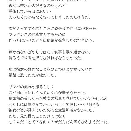
彼女は香水が大好きなのだけれど
手術してからはにおいが
まったくわからなくなってしまったのだそうだ。
玄関入ってすぐのところに鏡張りのお部屋があった。
フラダンスのお稽古をするために
作ったばかりのときに病気が発覚したのだという。
声が出ないばかりではなく食事も喉を通せない。
胃ろうで栄養を摂らなければならなかった。
病は彼女の好きなことをひとつひとつ奪っていき
最後に残ったのが絵だった。
リンパの流れが滞るらしく
顔が日に日にむくんでいくのが辛そうだった。
病気前の美しかった彼女の写真を見せていただいたけれど
わたしには華やかでかわいらしくておしゃべり好きな
彼女の姿が見えていたので全然違和感がなかった。
ただ、見た目のことだけではなく
むくんだことで下を向くのがだんだん辛くなるようだった。