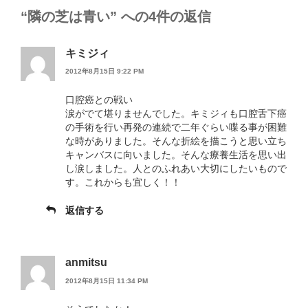
リ
“隣の芝は青い” への4件の返信
ー
キミジィ
2012年8月15日 9:22 PM
口腔癌との戦い
涙がでて堪りませんでした。キミジィも口腔舌下癌
の手術を行い再発の連続で二年ぐらい喋る事が困難
な時がありました。そんな折絵を描こうと思い立ち
キャンバスに向いました。そんな療養生活を思い出
し涙しました。人とのふれあい大切にしたいもので
す。これからも宜しく！！
返信する
anmitsu
2012年8月15日 11:34 PM