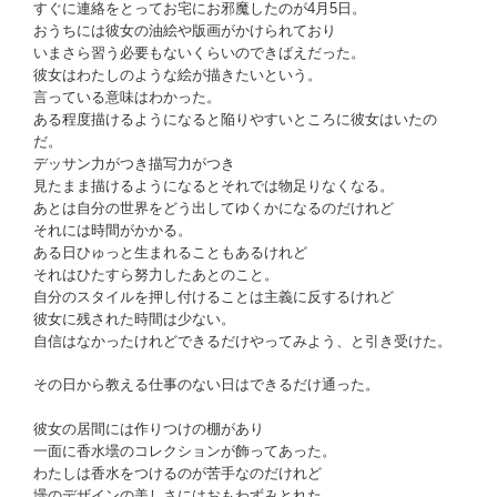
すぐに連絡をとってお宅にお邪魔したのが4月5日。
おうちには彼女の油絵や版画がかけられており
いまさら習う必要もないくらいのできばえだった。
彼女はわたしのような絵が描きたいという。
言っている意味はわかった。
ある程度描けるようになると陥りやすいところに彼女はいたの
だ。
デッサン力がつき描写力がつき
見たまま描けるようになるとそれでは物足りなくなる。
あとは自分の世界をどう出してゆくかになるのだけれど
それには時間がかかる。
ある日ひゅっと生まれることもあるけれど
それはひたすら努力したあとのこと。
自分のスタイルを押し付けることは主義に反するけれど
彼女に残された時間は少ない。
自信はなかったけれどできるだけやってみよう、と引き受けた。
その日から教える仕事のない日はできるだけ通った。
彼女の居間には作りつけの棚があり
一面に香水壜のコレクションが飾ってあった。
わたしは香水をつけるのが苦手なのだけれど
壜のデザインの美しさにはおもわずみとれた。