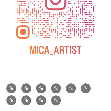
BLOG
教
お
動
過
2025
室
問
画
去
松
の
い
の
屋
松
小
2026
2025
ご
合
個
銀
屋
松
年
年
案
わ
展
座
銀
庵
カ
水
内
せ
個