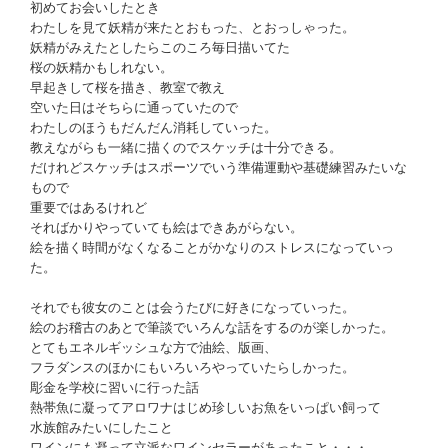
初めてお会いしたとき
わたしを見て妖精が来たとおもった、とおっしゃった。
妖精がみえたとしたらこのころ毎日描いてた
桜の妖精かもしれない。
早起きして桜を描き、教室で教え
空いた日はそちらに通っていたので
わたしのほうもだんだん消耗していった。
教えながらも一緒に描くのでスケッチは十分できる。
だけれどスケッチはスポーツでいう準備運動や基礎練習みたいな
もので
重要ではあるけれど
そればかりやっていても絵はできあがらない。
絵を描く時間がなくなることがかなりのストレスになっていっ
た。
それでも彼女のことは会うたびに好きになっていった。
絵のお稽古のあとで筆談でいろんな話をするのが楽しかった。
とてもエネルギッシュな方で油絵、版画、
フラダンスのほかにもいろいろやっていたらしかった。
彫金を学校に習いに行った話
熱帯魚に凝ってアロワナはじめ珍しいお魚をいっぱい飼って
水族館みたいにしたこと
ワインにも凝って立派なワインセラーがあったこと・・・