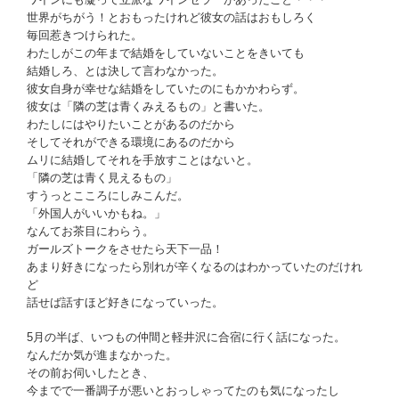
世界がちがう！とおもったけれど彼女の話はおもしろく
毎回惹きつけられた。
わたしがこの年まで結婚をしていないことをきいても
結婚しろ、とは決して言わなかった。
彼女自身が幸せな結婚をしていたのにもかかわらず。
彼女は「隣の芝は青くみえるもの」と書いた。
わたしにはやりたいことがあるのだから
そしてそれができる環境にあるのだから
ムリに結婚してそれを手放すことはないと。
「隣の芝は青く見えるもの」
すうっとこころにしみこんだ。
「外国人がいいかもね。」
なんてお茶目にわらう。
ガールズトークをさせたら天下一品！
あまり好きになったら別れが辛くなるのはわかっていたのだけれ
ど
話せば話すほど好きになっていった。
5月の半ば、いつもの仲間と軽井沢に合宿に行く話になった。
なんだか気が進まなかった。
その前お伺いしたとき、
今までで一番調子が悪いとおっしゃってたのも気になったし