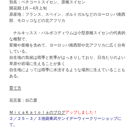
別名：ペチコートスイセン、原種スイセン
開花期:1月～4月上旬
原産地：フランス、スペイン、ポルトガルなどのヨーロッパ南西
部、モロッコなどの北アフリカ
ナルキッスス・バルボコディウムは小型原種スイセンの代表的
な種類で、
変種や亜種を含めて、ヨーロッパ南西部や北アフリカに広く分布
している。
自生地の気候は雨季と乾季がはっきりしており、日当たりのよい
草原や岩場に生えることが多く
自生地によっては雨季に水没するような場所に生えていることも
ある。
育て方
花言葉：自己愛
ＭｉｃａＫａｔｏｌａのブログ
アップしました！
２／２５～３／３池袋東武サンイデーウィークリーショップに
て。