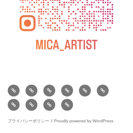
BLOG
教
お
動
過
2025
室
問
画
去
松
の
い
の
屋
松
小
2026
2025
ご
合
個
銀
屋
松
年
年
案
わ
展
座
銀
庵
カ
水
内
せ
個
座
総
レ
彩
プライバシーポリシー
Proudly powered by WordPress
展
木
本
ン
画
下
家
ダ
展