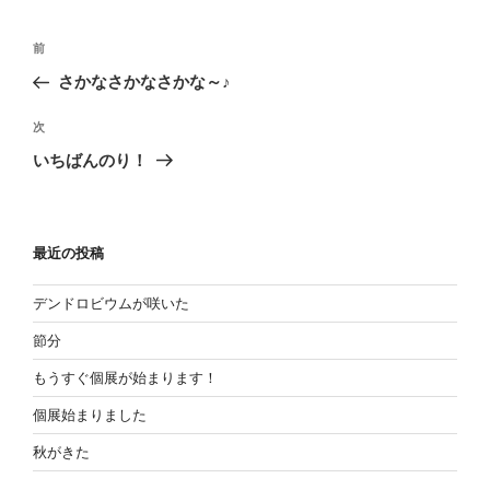
投
過
前
稿
去
さかなさかなさかな～♪
の
ナ
投
次
ビ
次
稿
の
ゲ
いちばんのり！
投
ー
稿
シ
ョ
最近の投稿
ン
デンドロビウムが咲いた
節分
もうすぐ個展が始まります！
個展始まりました
秋がきた