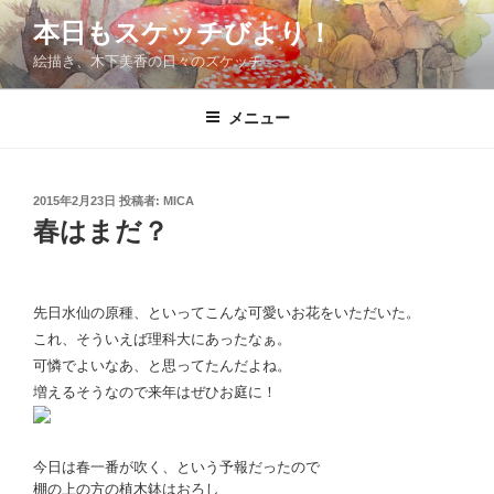
コ
本日もスケッチびより！
ン
絵描き、木下美香の日々のスケッチ
テ
ン
ツ
メニュー
へ
ス
キ
投
2015年2月23日
投稿者:
MICA
稿
ッ
春はまだ？
日:
プ
先日水仙の原種、といってこんな可愛いお花をいただいた。
これ、そういえば理科大にあったなぁ。
可憐でよいなあ、と思ってたんだよね。
増えるそうなので来年はぜひお庭に！
今日は春一番が吹く、という予報だったので
棚の上の方の植木鉢はおろし