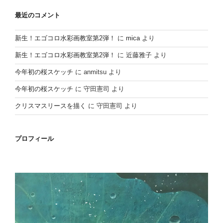
最近のコメント
新生！エゴコロ水彩画教室第2弾！
に
mica
より
新生！エゴコロ水彩画教室第2弾！
に
近藤雅子
より
今年初の桜スケッチ
に
anmitsu
より
今年初の桜スケッチ
に
守田憲司
より
クリスマスリースを描く
に
守田憲司
より
プロフィール