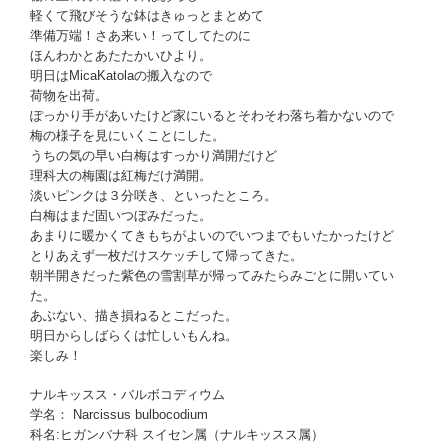
軽くて飛びそうな鉢はきゅっとまとめて
準備万端！さあ来い！ってしてたのに
ほんわかとあたたかいひより。
明日はMicaKatolaの搬入なので
荷物を出荷。
ぽっかり手があいたけど家にいるとそわそわ落ち着かないので
梅の様子を見にいくことにした。
うちの気の早い白梅はすっかり満開だけど
理科大の梅園は紅梅だけ満開。
淡いピンクは３分咲き、といったところ。
白梅はまだ固いつぼみだった。
あまりに暖かくてきもちがよいのでいつまでもいたかったけど
とりあえず一枚だけスケッチして帰ってきた。
朝半開きだった紫色の雪割草が帰ってみたらみごとに開いてい
た。
あぶない、描き損ねるとこだった。
明日からしばらくは忙しいもんね。
楽しみ！
ナルキッスス・バルボコディウム
学名： Narcissus bulbocodium
科名:ヒガンバナ科 スイセン属（ナルキッスス属）