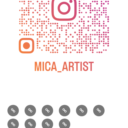
BLOG
教
お
動
過
2025
室
問
画
去
松
の
い
の
屋
松
小
2026
2025
ご
合
個
銀
屋
松
年
年