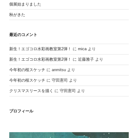
個展始まりました
秋がきた
最近のコメント
新生！エゴコロ水彩画教室第2弾！
に
mica
より
新生！エゴコロ水彩画教室第2弾！
に
近藤雅子
より
今年初の桜スケッチ
に
anmitsu
より
今年初の桜スケッチ
に
守田憲司
より
クリスマスリースを描く
に
守田憲司
より
プロフィール