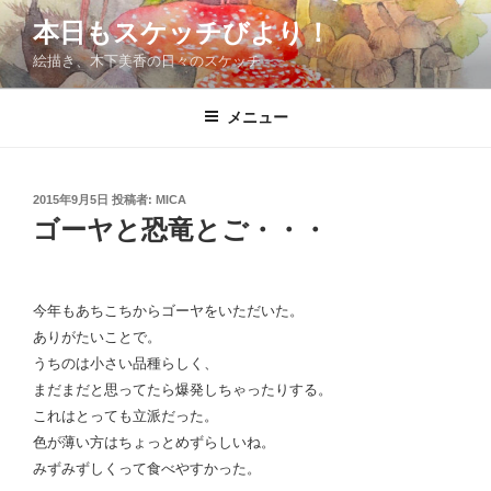
コ
本日もスケッチびより！
ン
絵描き、木下美香の日々のスケッチ
テ
ン
ツ
メニュー
へ
ス
キ
投
2015年9月5日
投稿者:
MICA
稿
ッ
ゴーヤと恐竜とご・・・
日:
プ
今年もあちこちからゴーヤをいただいた。
ありがたいことで。
うちのは小さい品種らしく、
まだまだと思ってたら爆発しちゃったりする。
これはとっても立派だった。
色が薄い方はちょっとめずらしいね。
みずみずしくって食べやすかった。