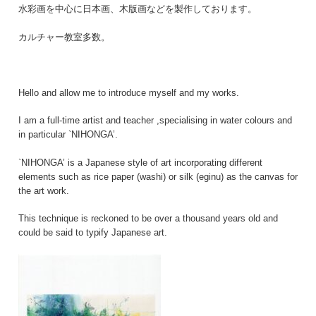
水彩画を中心に日本画、木版画などを製作しております。
カルチャー教室多数。
Hello and allow me to introduce myself and my works.
I am a full-time artist and teacher ,specialising in water colours and
in particular `NIHONGA’.
`NIHONGA’ is a Japanese style of art incorporating different
elements such as rice paper (washi) or silk (eginu) as the canvas for
the art work.
This technique is reckoned to be over a thousand years old and
could be said to typify Japanese art.