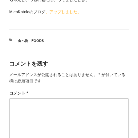
MicaKatolaのブログ
、アップしました。
カ
食べ物 FOODS
テ
ゴ
リ
コメントを残す
ー
メールアドレスが公開されることはありません。
*
が付いている
欄は必須項目です
コメント
*