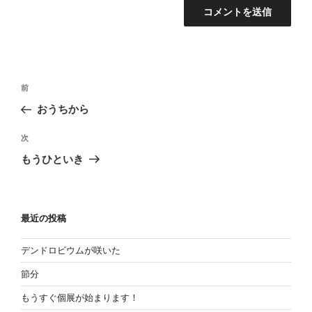
投
過
前
稿
去
おうちから
の
ナ
投
次
ビ
次
稿
の
ゲ
もうひといき
投
ー
稿
シ
ョ
最近の投稿
ン
デンドロビウムが咲いた
節分
もうすぐ個展が始まります！