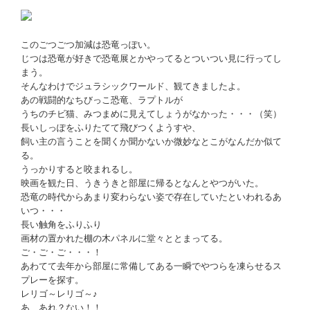
このごつごつ加減は恐竜っぽい。
じつは恐竜が好きで恐竜展とかやってるとついつい見に行ってし
まう。
そんなわけでジュラシックワールド、観てきましたよ。
あの戦闘的なちびっこ恐竜、ラプトルが
うちのチビ猫、みつまめに見えてしょうがなかった・・・（笑）
長いしっぽをふりたてて飛びつくようすや、
飼い主の言うことを聞くか聞かないか微妙なとこがなんだか似て
る。
うっかりすると咬まれるし。
映画を観た日、うきうきと部屋に帰るとなんとやつがいた。
恐竜の時代からあまり変わらない姿で存在していたといわれるあ
いつ・・・
長い触角をふりふり
画材の置かれた棚の木パネルに堂々ととまってる。
ご・ご・ご・・・！
あわてて去年から部屋に常備してある一瞬でやつらを凍らせるス
プレーを探す。
レリゴ～レリゴ～♪
あ、あれ？ない！！