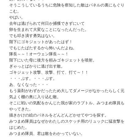
そうこうしているうちに危険を察知した敵はパネルの裏にもぐり
こむ。
やばい。
去年は逃げられて何日か捕獲できずにいて
卵を生まれて大変なことになったんだった。
でも叩き潰す勇気はない。
階下にゴキジェットがあったはず！
でもじたばたするから怖いんだよね。
隊長～～！オーウェン隊長～～！
階下にいた母に後方を頼みゴキジェットを噴射。
ぎゃっとばかりに逃げ出す敵。
ゴキジェット攻撃、攻撃、打て、打て～！！
・・・ぷす。・・・ぷす。
あ、なくなった・・・
もう薬剤がわずかだったため大してダメージがなかったらしく元
気よく棚の奥に入り込む敵。
そこに戦いの気配をかんじた我が家のラプトル、みつまめ隊員も
やってきた。
描きかけの絵のパネルをどんどんどかせてやつを探す。
みつまめ隊員はなぜかわたしのスケッチ用のリュックに猛攻撃を
はじめた。
みつまめ隊員、君は敵をわかっていない。