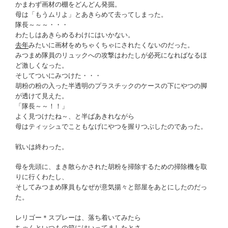
かまわず画材の棚をどんどん発掘。
母は「もうムリよ」とあきらめて去ってしまった。
隊長～～～・・・
わたしはあきらめるわけにはいかない。
去年
みたいに画材をめちゃくちゃにされたくないのだった。
みつまめ隊員のリュックへの攻撃はわたしが必死になればなるほ
ど激しくなった。
そしてついにみつけた・・・
胡粉の粉の入った半透明のプラスチックのケースの下にやつの脚
が透けて見えた。
「隊長～～！！」
よく見つけたね～、と半ばあきれながら
母はティッシュでこともなげにやつを握りつぶしたのであった。
戦いは終わった。
母を先頭に、まき散らかされた胡粉を掃除するための掃除機を取
りに行くわたし、
そしてみつまめ隊員もなぜが意気揚々と部屋をあとにしたのだっ
た。
レリゴー＊スプレーは、落ち着いてみたら
ちゃんといつもの箱にはいってましたとさ。