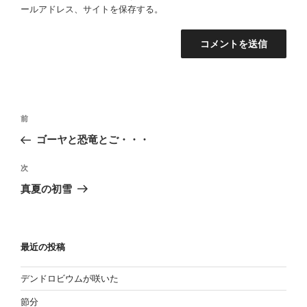
ールアドレス、サイトを保存する。
投
過
前
稿
去
ゴーヤと恐竜とご・・・
の
ナ
投
次
ビ
次
稿
の
ゲ
真夏の初雪
投
ー
稿
シ
ョ
最近の投稿
ン
デンドロビウムが咲いた
節分