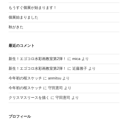
もうすぐ個展が始まります！
個展始まりました
秋がきた
最近のコメント
新生！エゴコロ水彩画教室第2弾！
に
mica
より
新生！エゴコロ水彩画教室第2弾！
に
近藤雅子
より
今年初の桜スケッチ
に
anmitsu
より
今年初の桜スケッチ
に
守田憲司
より
クリスマスリースを描く
に
守田憲司
より
プロフィール