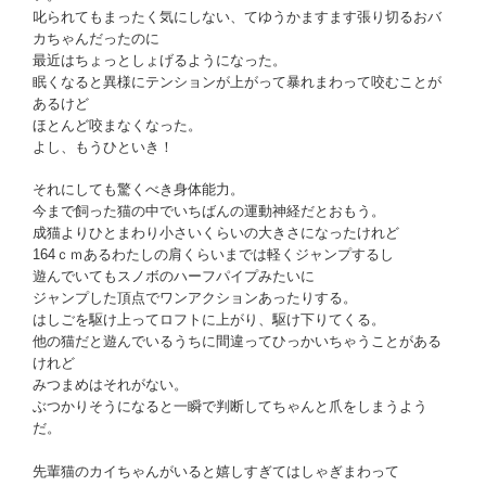
叱られてもまったく気にしない、てゆうかますます張り切るおバ
カちゃんだったのに
最近はちょっとしょげるようになった。
眠くなると異様にテンションが上がって暴れまわって咬むことが
あるけど
ほとんど咬まなくなった。
よし、もうひといき！
それにしても驚くべき身体能力。
今まで飼った猫の中でいちばんの運動神経だとおもう。
成猫よりひとまわり小さいくらいの大きさになったけれど
164ｃｍあるわたしの肩くらいまでは軽くジャンプするし
遊んでいてもスノボのハーフパイプみたいに
ジャンプした頂点でワンアクションあったりする。
はしごを駆け上ってロフトに上がり、駆け下りてくる。
他の猫だと遊んでいるうちに間違ってひっかいちゃうことがある
けれど
みつまめはそれがない。
ぶつかりそうになると一瞬で判断してちゃんと爪をしまうよう
だ。
先輩猫のカイちゃんがいると嬉しすぎてはしゃぎまわって