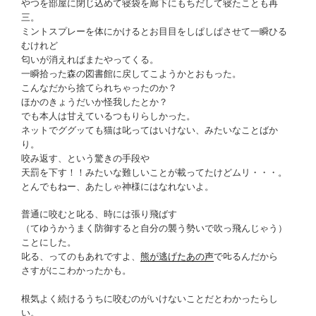
やつを部屋に閉じ込めて寝袋を廊下にもちだして寝たことも再
三。
ミントスプレーを体にかけるとお目目をしぱしぱさせて一瞬ひる
むけれど
匂いが消えればまたやってくる。
一瞬拾った森の図書館に戻してこようかとおもった。
こんなだから捨てられちゃったのか？
ほかのきょうだいか怪我したとか？
でも本人は甘えているつもりらしかった。
ネットでググッても猫は叱ってはいけない、みたいなことばか
り。
咬み返す、という驚きの手段や
天罰を下す！！みたいな難しいことが載ってたけどムリ・・・。
とんでもねー、あたしゃ神様にはなれないよ。
普通に咬むと叱る、時には張り飛ばす
（てゆうかうまく防御すると自分の襲う勢いで吹っ飛んじゃう）
ことにした。
叱る、ってのもあれですよ、
熊が逃げたあの声
で𠮟るんだから
さすがにこわかったかも。
根気よく続けるうちに咬むのがいけないことだとわかったらし
い。