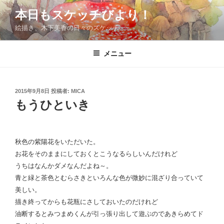
コ
本日もスケッチびより！
ン
絵描き、木下美香の日々のスケッチ
テ
ン
ツ
メニュー
へ
ス
キ
投
2015年9月8日
投稿者:
MICA
稿
ッ
もうひといき
日:
プ
秋色の紫陽花をいただいた。
お花をそのままにしておくとこうなるらしいんだけれど
うちはなんかダメなんだよね～。
青と緑と茶色とむらさきといろんな色が微妙に混ざり合っていて
美しい。
描き終ってからも花瓶にさしておいたのだけれど
油断するとみつまめくんが引っ張り出して遊ぶのであきらめてド