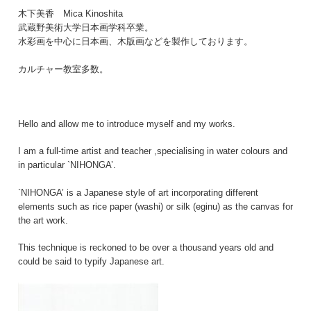
木下美香 Mica Kinoshita
武蔵野美術大学日本画学科卒業。
水彩画を中心に日本画、木版画などを製作しております。
カルチャー教室多数。
Hello and allow me to introduce myself and my works.
I am a full-time artist and teacher ,specialising in water colours and
in particular `NIHONGA’.
`NIHONGA’ is a Japanese style of art incorporating different
elements such as rice paper (washi) or silk (eginu) as the canvas for
the art work.
This technique is reckoned to be over a thousand years old and
could be said to typify Japanese art.