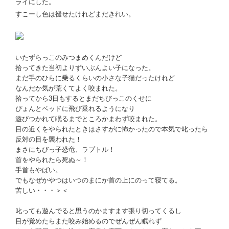
ライにした。
すこーし色は褪せたけれどまだきれい。
いたずらっこのみつまめくんだけど
拾ってきた当初よりずいぶんよい子になった。
まだ手のひらに乗るくらいの小さな子猫だったけれど
なんだか気が荒くてよく咬まれた。
拾ってから3日もするとまだちびっこのくせに
ぴょんとベッドに飛び乗れるようになり
遊びつかれて眠るまでところかまわず咬まれた。
目の近くをやられたときはさすがに怖かったので本気で叱ったら
反対の目を襲われた！
まさにちびっ子恐竜、ラプトル！
首をやられたら死ぬ～！
手首もやばい。
でもなぜかやつはいつのまにか首の上にのって寝てる。
苦しい・・・＞＜
叱っても遊んでると思うのかますます張り切ってくるし
目が覚めたらまた咬み始めるのでぜんぜん眠れず