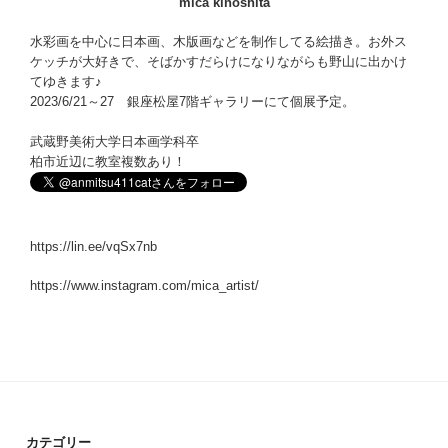
mica kinoshita
水彩画を中心に日本画、木版画などを制作してる絵描き。お外ス
ケッチが大好きで、そばかすだらけになりながらも野山に出かけ
てゆきます♪
2023/6/21～27 銀座松屋7階ギャラリーにて個展予定。
武蔵野美術大学日本画学科卒
柏市近辺に教室複数あり！
https://lin.ee/vqSx7nb
https://www.instagram.com/mica_artist/
カテゴリー