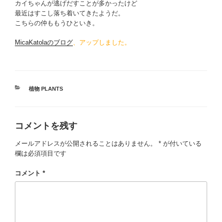
カイちゃんが逃げだすことが多かったけど
最近はすこし落ち着いてきたようだ。
こちらの仲ももうひといき。
MicaKatolaのブログ
、アップしました。
カ
植物 PLANTS
テ
ゴ
リ
コメントを残す
ー
メールアドレスが公開されることはありません。
*
が付いている
欄は必須項目です
コメント
*