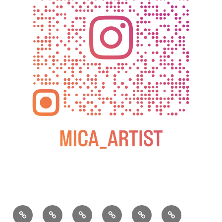
BLOG
教
お
動
過
2025
室
問
画
去
松