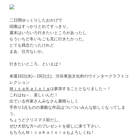
二日間ゆっくりしたおかげで
頭痛はすっかりとれてすっきり。
週末はいろいろ行きたいところがあったし
もういちど冬いちごも見に行きたかった。
とても残念だったけれど
まあ、仕方ないか。
行きたいところ、といえば！
来週16日(水)～19日(土)、渋谷東急文化村のウインタークラフトコ
レクション
ＭｉｃａＫａｔｏｌａ
は参加することとなりました～！
これはね～、楽しいんだ！
出ている作家さんみなさん素晴らしく
手作り1点ものの素敵な作品はついついみんな欲しくなってしま
う。
ちょうどクリスマス前だし、
ぜひ大切な方へのプレゼントを探しに来て下さい。
もちろんＭｉｃａＫａｔｏｌａもよろしくね！