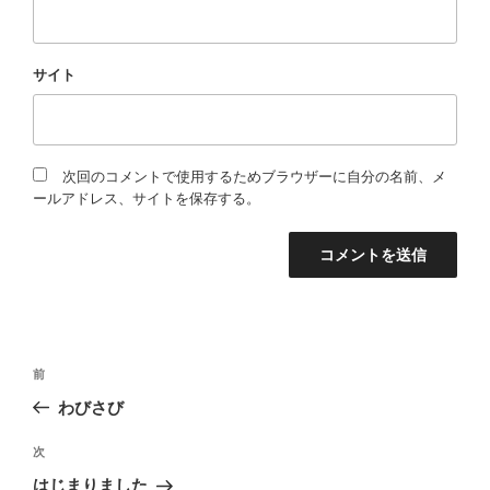
サイト
次回のコメントで使用するためブラウザーに自分の名前、メ
ールアドレス、サイトを保存する。
投
過
前
稿
去
わびさび
の
ナ
投
次
ビ
次
稿
の
ゲ
はじまりました