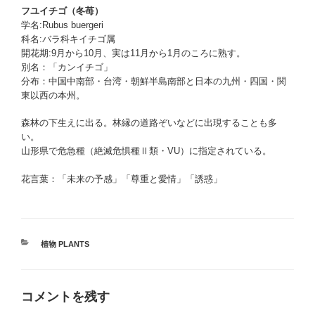
フユイチゴ（冬苺）
学名:Rubus buergeri
科名:バラ科キイチゴ属
開花期:9月から10月、実は11月から1月のころに熟す。
別名：「カンイチゴ」
分布：中国中南部・台湾・朝鮮半島南部と日本の九州・四国・関
東以西の本州。
森林の下生えに出る。林縁の道路ぞいなどに出現することも多
い。
山形県で危急種（絶滅危惧種Ⅱ類・VU）に指定されている。
花言葉：「未来の予感」「尊重と愛情」「誘惑」
カ
植物 PLANTS
テ
ゴ
リ
コメントを残す
ー