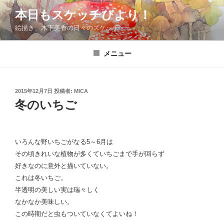
コ
本日もスケッチびより！
ン
絵描き、木下美香の日々のスケッチ
テ
ン
ツ
メニュー
へ
ス
キ
投
2015年12月7日
投稿者:
MICA
稿
ッ
冬のいちご
日:
プ
いろんな野いちごがなる5～6月は
その頃きれいな植物が多くていちごまで手が回らず
好きなのに意外と描いていない。
これは冬いちご。
半透明の美しい実は瑞々しく
なかなか美味しい。
この時期だと虫もついていなくてよいね！