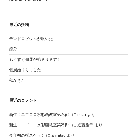
投
ー
稿
シ
ョ
最近の投稿
ン
デンドロビウムが咲いた
節分
もうすぐ個展が始まります！
個展始まりました
秋がきた
最近のコメント
新生！エゴコロ水彩画教室第2弾！
に
mica
より
新生！エゴコロ水彩画教室第2弾！
に
近藤雅子
より
今年初の桜スケッチ
に
anmitsu
より