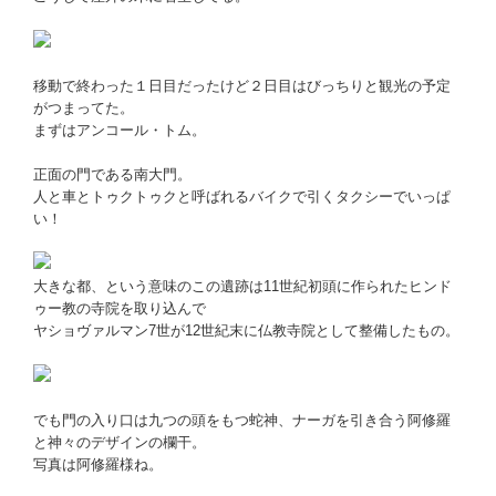
移動で終わった１日目だったけど２日目はびっちりと観光の予定
がつまってた。
まずはアンコール・トム。
正面の門である南大門。
人と車とトゥクトゥクと呼ばれるバイクで引くタクシーでいっぱ
い！
大きな都、という意味のこの遺跡は11世紀初頭に作られたヒンド
ゥー教の寺院を取り込んで
ヤショヴァルマン7世が12世紀末に仏教寺院として整備したもの。
でも門の入り口は九つの頭をもつ蛇神、ナーガを引き合う阿修羅
と神々のデザインの欄干。
写真は阿修羅様ね。