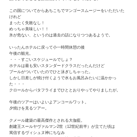
この国についてからあちこちでマンゴースムージーをいただいた
けれど
まったく失敗なし！
めっちゃ美味しい！！
氷が危ない、というのは過去の話になりつつあるようで。
いったんホテルに戻って小一時間休憩の後
午後の観光。
・・・すごいスケジュールでしょ？
ホテルは最も安いスタンダードクラスだったんだけど
プールがついていたのでひと泳ぎしちゃった。
しかし日差しが焼け付くようで水もお風呂みたいに温かかっ
た・・・
クロールからバタフライまでひととおりやってやりましたが。
午後のツアーはいよいよアンコールワット。
夕焼けを見るツアー。
クメール建築の最高傑作とされる大伽藍。
創建王スールヤヴァルマン2世（12世紀前半）が立てた頃は
篤信するヴィシュヌ神にちなみ