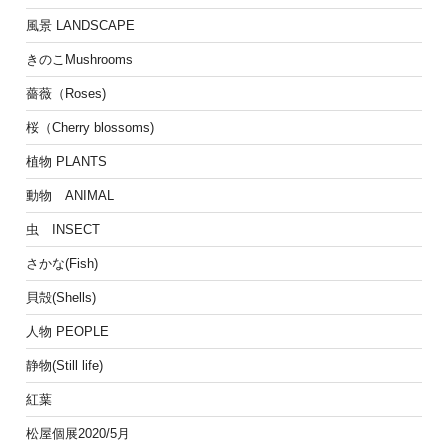
風景 LANDSCAPE
きのこMushrooms
薔薇（Roses)
桜（Cherry blossoms)
植物 PLANTS
動物 ANIMAL
虫 INSECT
さかな(Fish)
貝殻(Shells)
人物 PEOPLE
静物(Still life)
紅葉
松屋個展2020/5月