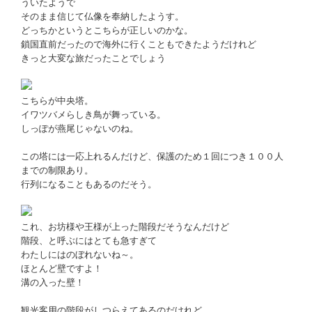
ういたようで
そのまま信じて仏像を奉納したようす。
どっちかというとこちらが正しいのかな。
鎖国直前だったので海外に行くこともできたようだけれど
きっと大変な旅だったことでしょう
こちらが中央塔。
イワツバメらしき鳥が舞っている。
しっぽが燕尾じゃないのね。
この塔には一応上れるんだけど、保護のため１回につき１００人
までの制限あり。
行列になることもあるのだそう。
これ、お坊様や王様が上った階段だそうなんだけど
階段、と呼ぶにはとても急すぎて
わたしにはのぼれないね～。
ほとんど壁ですよ！
溝の入った壁！
観光客用の階段がしつらえてあるのだけれど