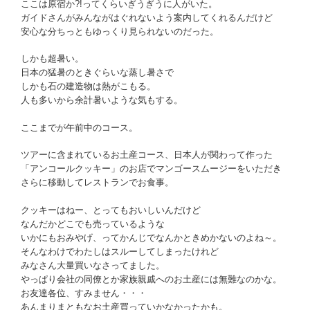
ここは原宿か?!ってくらいぎうぎうに人がいた。
ガイドさんがみんながはぐれないよう案内してくれるんだけど
安心な分ちっともゆっくり見られないのだった。
しかも超暑い。
日本の猛暑のときぐらいな蒸し暑さで
しかも石の建造物は熱がこもる。
人も多いから余計暑いような気もする。
ここまでが午前中のコース。
ツアーに含まれているお土産コース、日本人が関わって作った
「アンコールクッキー」のお店でマンゴースムージーをいただき
さらに移動してレストランでお食事。
クッキーはねー、とってもおいしいんだけど
なんだかどこでも売っているような
いかにもおみやげ、ってかんじでなんかときめかないのよね～。
そんなわけでわたしはスルーしてしまったけれど
みなさん大量買いなさってました。
やっぱり会社の同僚とか家族親戚へのお土産には無難なのかな。
お友達各位、すみません・・・
あんまりまともなお土産買っていかなかったかも。