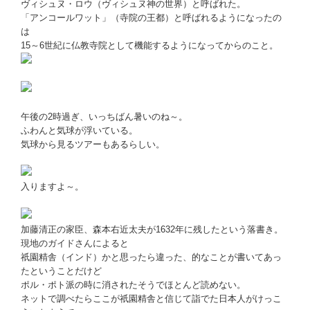
ヴィシュヌ・ロウ（ヴィシュヌ神の世界）と呼ばれた。
「アンコールワット」（寺院の王都）と呼ばれるようになったの
は
15～6世紀に仏教寺院として機能するようになってからのこと。
午後の2時過ぎ、いっちばん暑いのね～。
ふわんと気球が浮いている。
気球から見るツアーもあるらしい。
入りますよ～。
加藤清正の家臣、森本右近太夫が1632年に残したという落書き。
現地のガイドさんによると
祇園精舎（インド）かと思ったら違った、的なことが書いてあっ
たということだけど
ポル・ポト派の時に消されたそうでほとんど読めない。
ネットで調べたらここが祇園精舎と信じて詣でた日本人がけっこ