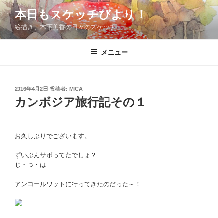
コ
本日もスケッチびより！
ン
絵描き、木下美香の日々のスケッチ
テ
ン
ツ
メニュー
へ
ス
キ
投
2016年4月2日
投稿者:
MICA
稿
ッ
カンボジア旅行記その１
日:
プ
お久しぶりでございます。
ずいぶんサボってたでしょ？
じ・つ・は
アンコールワットに行ってきたのだった～！