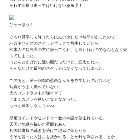
それすら振り返ってはいけない急角度！
ひゃっほう！
ぐるり見学して降りたらほんの少しだけ時間があったので
ハガキサイズのスケッチブックで写生していたら
欧米人の観光客の方に売ってくれ、と言われたのでなんとなく売
ってしまった。
ほとんどあげたに近い額だったけど、記念だね～。
そんなわけで最初のスケッチはなくなってしまった。
このあと、第一回廊の壁画なんかを見学したのだけれど
写真がうまく撮れていない。
光のコントラストが強すぎて
うまくカメラを使いこなせなかった。
もっと練習しなくちゃね。
壁画はインドやヒンドゥー教の神話が刻まれている。
天国と地獄を描いた壁面もあり、
死後閻魔様の裁きを受けて地獄に落ちたら
うそを言った人は舌を抜かれる、とか針を刺される、とか