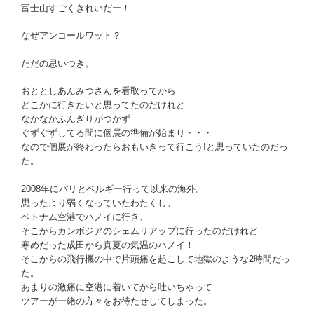
富士山すごくきれいだー！
なぜアンコールワット？
ただの思いつき。
おととしあんみつさんを看取ってから
どこかに行きたいと思ってたのだけれど
なかなかふんぎりがつかず
ぐずぐずしてる間に個展の準備が始まり・・・
なので個展が終わったらおもいきって行こう!と思っていたのだっ
た。
2008年にパリとベルギー行って以来の海外。
思ったより弱くなっていたわたくし。
ベトナム空港でハノイに行き、
そこからカンボジアのシェムリアップに行ったのだけれど
寒めだった成田から真夏の気温のハノイ！
そこからの飛行機の中で片頭痛を起こして地獄のような2時間だっ
た。
あまりの激痛に空港に着いてから吐いちゃって
ツアーが一緒の方々をお待たせしてしまった。