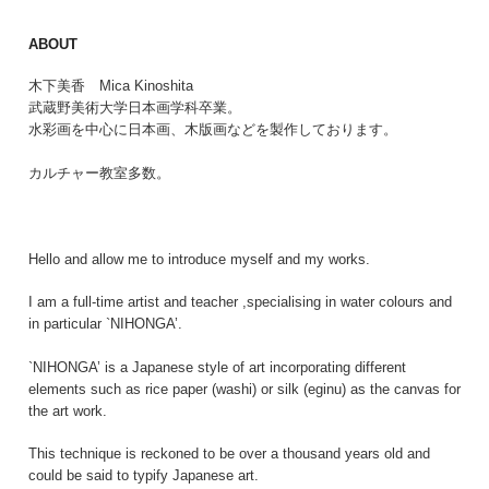
ABOUT
木下美香 Mica Kinoshita
武蔵野美術大学日本画学科卒業。
水彩画を中心に日本画、木版画などを製作しております。
カルチャー教室多数。
Hello and allow me to introduce myself and my works.
I am a full-time artist and teacher ,specialising in water colours and
in particular `NIHONGA’.
`NIHONGA’ is a Japanese style of art incorporating different
elements such as rice paper (washi) or silk (eginu) as the canvas for
the art work.
This technique is reckoned to be over a thousand years old and
could be said to typify Japanese art.