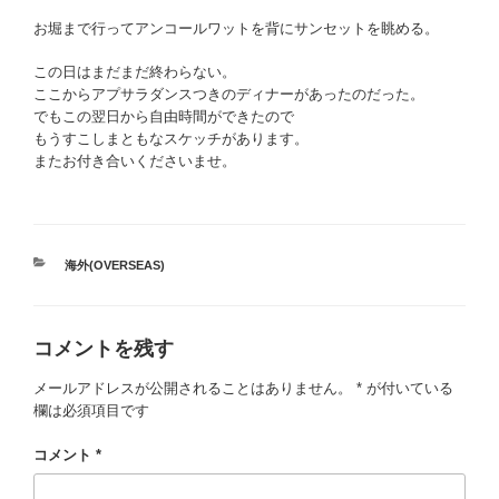
お堀まで行ってアンコールワットを背にサンセットを眺める。
この日はまだまだ終わらない。
ここからアプサラダンスつきのディナーがあったのだった。
でもこの翌日から自由時間ができたので
もうすこしまともなスケッチがあります。
またお付き合いくださいませ。
カ
海外(OVERSEAS)
テ
ゴ
リ
コメントを残す
ー
メールアドレスが公開されることはありません。
*
が付いている
欄は必須項目です
コメント
*