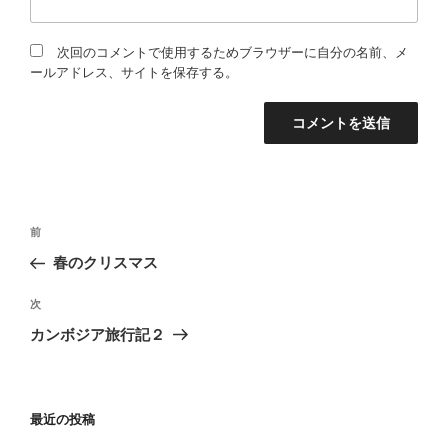
次回のコメントで使用するためブラウザーに自分の名前、メ
ールアドレス、サイトを保存する。
投
過
前
稿
去
春のクリスマス
の
ナ
投
次
ビ
次
稿
の
ゲ
カンボジア旅行記２
投
ー
稿
シ
ョ
最近の投稿
ン