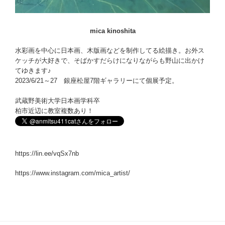
mica kinoshita
水彩画を中心に日本画、木版画などを制作してる絵描き。お外ス
ケッチが大好きで、そばかすだらけになりながらも野山に出かけ
てゆきます♪
2023/6/21～27 銀座松屋7階ギャラリーにて個展予定。
武蔵野美術大学日本画学科卒
柏市近辺に教室複数あり！
https://lin.ee/vqSx7nb
https://www.instagram.com/mica_artist/