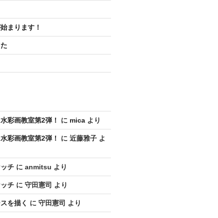
が始まります！
した
水彩画教室第2弾！
に
mica
より
水彩画教室第2弾！
に
近藤雅子
よ
ケッチ
に
anmitsu
より
ケッチ
に
守田憲司
より
ースを描く
に
守田憲司
より