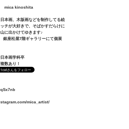
mica kinoshita
に日本画、木版画などを制作してる絵
ケッチが大好きで、そばかすだらけに
山に出かけてゆきます♪
1～27 銀座松屋7階ギャラリーにて個展
学日本画学科卒
室複数あり！
/vqSx7nb
nstagram.com/mica_artist/