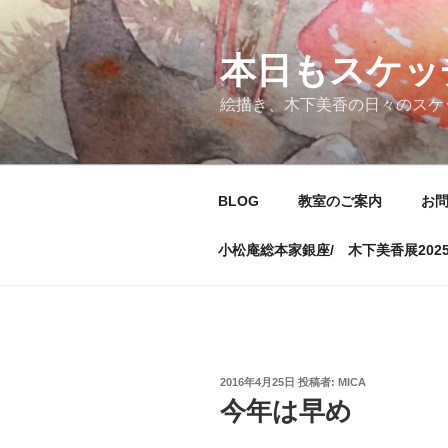
コ
ン
テ
本日もスケッ
ン
絵描き、木下美香の日々のスケ
ツ
へ
ス
キ
BLOG
教室のご案内
お
ッ
プ
小松庵総本家銀座/ 木下美香展202
投
2016年4月25日
投稿者:
MICA
稿
今年は早め
日: