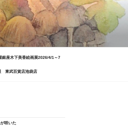
屋銀座木下美香絵画展2026/4/1～7
画展 東武百貨店池袋店
ムが咲いた