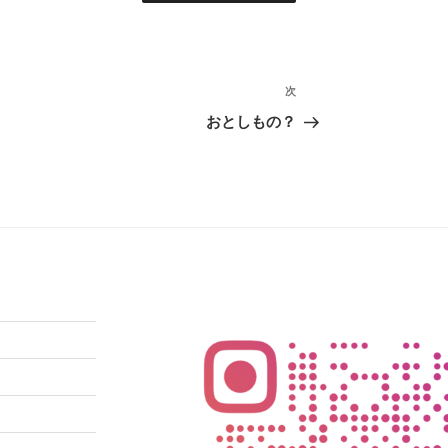
次
次
の
おとしもの？
投
稿