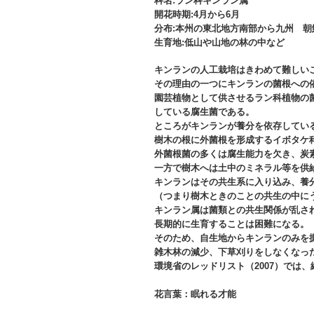
科名:ラン科キンラン属
開花時期:4月から6月
分布:本州の東北地方南部から九州 朝
生育地:低山や山地の林の中など
キンランの人工栽培はきわめて難しい
その理由の一つにキンランの菌根への
園芸植物として供させるラン科植物の
している腐生菌である。
ところがキンランが養分を依存してい
樹木の根に外菌根を形成するイボタケ
外菌根菌の多くは腐生能力を欠き、炭
一方で樹木へは土中のミネラル等を供
キンランはその共生系に入り込み、養
（つまり樹木ときのことの共生の中に
キンラン属は菌類との共生関係が乱さ
長期的に生育することは困難になる。
そのため、自生地からキンランのみを
雑木林の減少、下草刈りをしなくなっ
環境省のレッドリスト（2007）では、
花言葉：眠れる才能