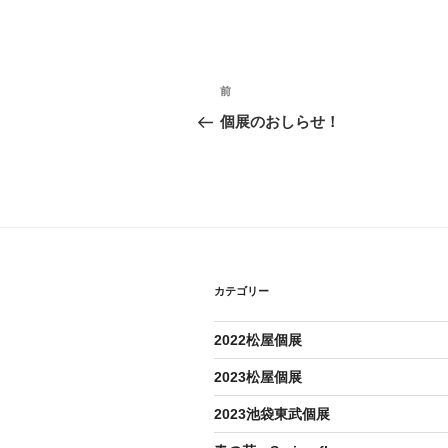
投
過
前
去
稿
個展のおしらせ！
の
ナ
投
稿
ビ
ゲ
ー
カテゴリー
シ
ョ
2022松屋個展
ン
2023松屋個展
2023池袋東武個展