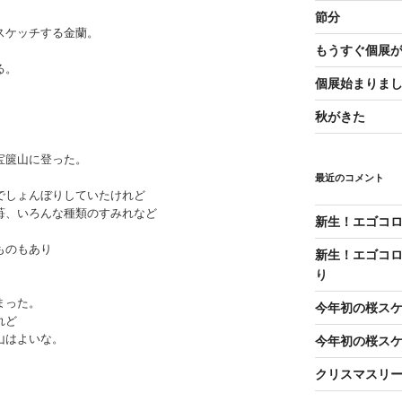
節分
スケッチする金蘭。
もうすぐ個展
る。
個展始まりま
秋がきた
宝篋山に登った。
最近のコメント
でしょんぼりしていたけれど
苺、いろんな種類のすみれなど
新生！エゴコロ
ものもあり
新生！エゴコロ
り
まった。
今年初の桜ス
れど
山はよいな。
今年初の桜ス
クリスマスリ