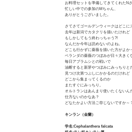
お料理セットを準備してきてくれたN
忙しい中での参加のMちゃん、
ありがとうございました。
さてさてゴールデンウィークはどこに
去年は新潟でカタクリを描いたけれど
もしかしてもう終わっちゃう?!
なんだか今年は読めないのよね。
どこも行かずに薔薇を描いた方がよか
ベランダの薔薇のつぼみが日々大きく
毎日アブラムシとの戦いで
油断すると新芽やつぼみにみっちりと
見つけ次第つぶしにかかるのだけれど
どこから集まってくるのか
またすぐにみっちり。
オルトランはあんまり使いたくないん
仕方ないのかなあ？
どなたかよい方法ご存じないですか～
キンラン（金蘭）
学名:Cephalanthera falcata