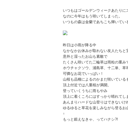
いつもはゴールデンウィークあたりに
なのに今年はもう咲いてしまった。
いつもの森は金蘭であちこち輝いてい
昨日は小雨が降る中
なかなかお休みが取れない友人たちと
意外と湿ったお山も素敵で
たくさん咲いてた二輪草は雨粒の重み
ホウチャクソウ、浦島草、十二単、草
可憐なお花でいっぱい！
山桜も品種によるのかまだ咲いている
頂上付近では八重桜が満開。
登っていくうちに雨もやみ
頂上に着くころにはすっかり晴れてし
あんまりハードな山登りはできないけ
ゆるゆると草花を楽しみながら登るお
↑
もっと鍛えなきゃ、ってハナシ?!