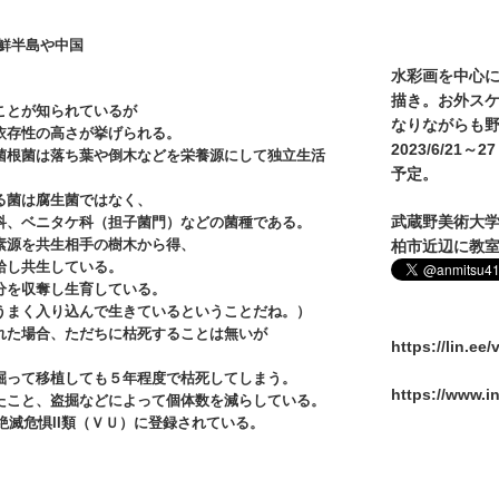
鮮半島や中国
水彩画を中心
描き。お外ス
ことが知られているが
なりながらも野
依存性の高さが挙げられる。
2023/6/2
菌根菌は落ち葉や倒木などを栄養源にして独立生活
予定。
る菌は腐生菌ではなく、
武蔵野美術大
科、ベニタケ科（担子菌門）などの菌種である。
素源を共生相手の樹木から得、
柏市近辺に教
給し共生している。
分を収奪し生育している。
うまく入り込んで生きているということだね。）
れた場合、ただちに枯死することは無いが
https://lin.ee
掘って移植しても５年程度で枯死してしまう。
https://www.i
たこと、盗掘などによって個体数を減らしている。
絶滅危惧II類（ＶＵ）に登録されている。