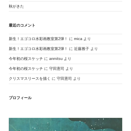
秋がきた
最近のコメント
新生！エゴコロ水彩画教室第2弾！
に
mica
より
新生！エゴコロ水彩画教室第2弾！
に
近藤雅子
より
今年初の桜スケッチ
に
anmitsu
より
今年初の桜スケッチ
に
守田憲司
より
クリスマスリースを描く
に
守田憲司
より
プロフィール