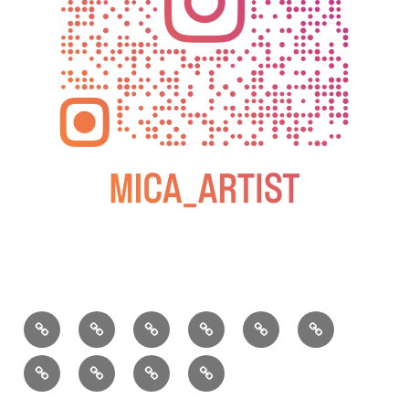
BLOG
教
お
動
過
2025
室
問
画
去
松
の
い
の
屋
松
小
2026
2025
ご
合
個
銀
屋
松
年
年
案
わ
展
座
銀
庵
カ
水