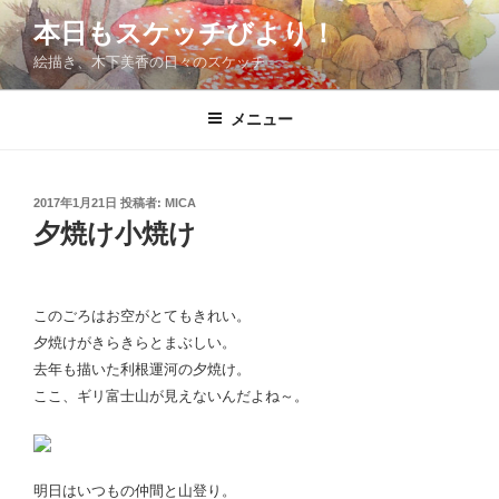
コ
本日もスケッチびより！
ン
絵描き、木下美香の日々のスケッチ
テ
ン
ツ
メニュー
へ
ス
キ
投
2017年1月21日
投稿者:
MICA
稿
ッ
夕焼け小焼け
日:
プ
このごろはお空がとてもきれい。
夕焼けがきらきらとまぶしい。
去年も描いた利根運河の夕焼け。
ここ、ギリ富士山が見えないんだよね～。
明日はいつもの仲間と山登り。