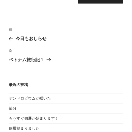
投
過
前
稿
去
今日もおしらせ
の
ナ
投
次
ビ
次
稿
の
ゲ
ベトナム旅行記１
投
ー
稿
シ
ョ
最近の投稿
ン
デンドロビウムが咲いた
節分
もうすぐ個展が始まります！
個展始まりました