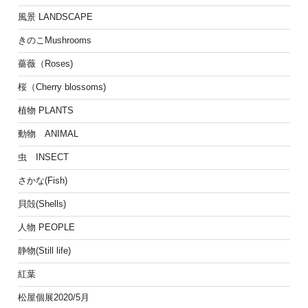
風景 LANDSCAPE
きのこMushrooms
薔薇（Roses)
桜（Cherry blossoms)
植物 PLANTS
動物 ANIMAL
虫 INSECT
さかな(Fish)
貝殻(Shells)
人物 PEOPLE
静物(Still life)
紅葉
松屋個展2020/5月