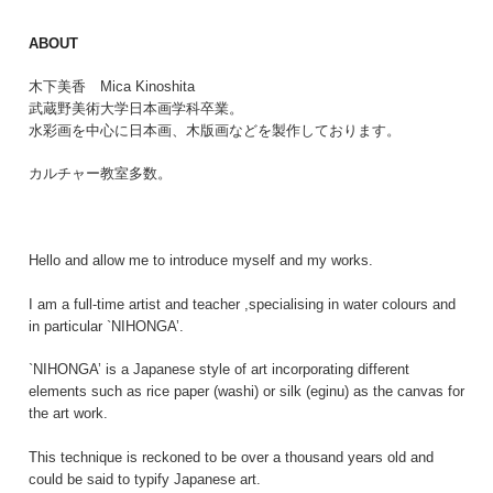
ABOUT
木下美香 Mica Kinoshita
武蔵野美術大学日本画学科卒業。
水彩画を中心に日本画、木版画などを製作しております。
カルチャー教室多数。
Hello and allow me to introduce myself and my works.
I am a full-time artist and teacher ,specialising in water colours and
in particular `NIHONGA’.
`NIHONGA’ is a Japanese style of art incorporating different
elements such as rice paper (washi) or silk (eginu) as the canvas for
the art work.
This technique is reckoned to be over a thousand years old and
could be said to typify Japanese art.