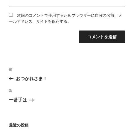
次回のコメントで使用するためブラウザーに自分の名前、メ
ールアドレス、サイトを保存する。
投
過
前
稿
去
おつかれさま！
の
ナ
投
次
ビ
次
稿
の
ゲ
一番手は
投
ー
稿
シ
ョ
最近の投稿
ン