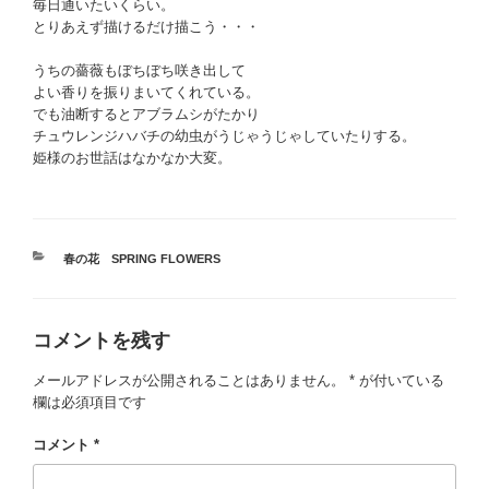
毎日通いたいくらい。
とりあえず描けるだけ描こう・・・
うちの薔薇もぼちぼち咲き出して
よい香りを振りまいてくれている。
でも油断するとアブラムシがたかり
チュウレンジハバチの幼虫がうじゃうじゃしていたりする。
姫様のお世話はなかなか大変。
カ
春の花 SPRING FLOWERS
テ
ゴ
リ
コメントを残す
ー
メールアドレスが公開されることはありません。
*
が付いている
欄は必須項目です
コメント
*