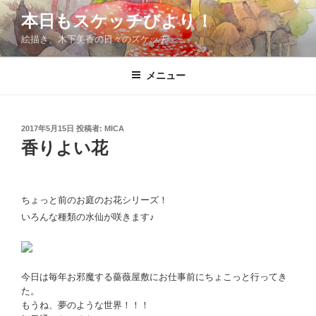
コ
本日もスケッチびより！
ン
絵描き、木下美香の日々のスケッチ
テ
ン
ツ
メニュー
へ
ス
キ
投
2017年5月15日
投稿者:
MICA
稿
ッ
香りよい花
日:
プ
ちょっと前のお庭のお花シリーズ！
いろんな種類の水仙が咲きます♪
今日は毎年お邪魔する薔薇屋敷にお仕事前にちょこっと行ってき
た。
もうね、夢のような世界！！！