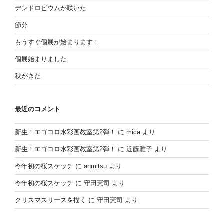
デンドロビウムが咲いた
節分
もうすぐ個展が始まります！
個展始まりました
秋がきた
最近のコメント
新生！エゴコロ水彩画教室第2弾！
に
mica
より
新生！エゴコロ水彩画教室第2弾！
に
近藤雅子
より
今年初の桜スケッチ
に
anmitsu
より
今年初の桜スケッチ
に
守田憲司
より
クリスマスリースを描く
に
守田憲司
より